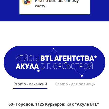
кейсы
BTL агентст
ва
Акула
в г. Сясьстрой
Promo - вакансий
Promo - для розницы
60+ Городов, 1125 Курьеров: Как "Акула BTL"
Эффективный Спреинг D&P Perfumum:
+
2
Помогла "Самокату" Закрыть Вакансии в
+1260 Новых Клиентов По 350 Рублей За
"
К
Регионах
Каждого.
Р
н