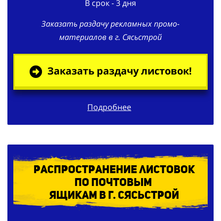
Заказать раздачу рекламных промо-
материалов в г. Сясьстрой
Заказать раздачу листовок!
Подробнее
Распространение листовок
по
почтовым
ящикам в г. Сясьстрой