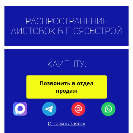
Распространение
листовок в г. Сясьстрой
Клиенту:
Позвонить в отдел
продаж
Оставить заявку