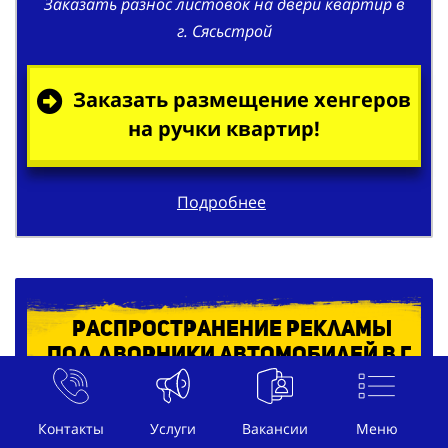
Заказать размещение хенгеров
на ручки квартир!
Подробнее
Распространение рекламы
под дворники автомобилей в г.
Сясьстрой
Контакты
Услуги
Вакансии
Меню