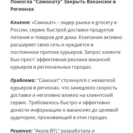
Клиент:
Клиент:
«Самокат» – лидер рынка e-grocery в
D&P Perfumum, известный бренд с
К
К
России, сервис быстрой доставки продуктов
широким ассортиментом мужских и женских
ф
м
питания и товаров для дома. Компания активно
ароматов, включая авторские композиции и
Р
д
расширяет свою сеть и нуждается в
версии популярных мировых брендов.
с
ц
постоянном притоке курьеров. Запрос клиента
Компания обратилась к агентству "Акула" с
з
п
был прост: эффективная реклама вакансий
четкой целью: увеличить продажи
о
у
курьеров в региональных городах.
парфюмерной продукции в розничных точках,
о
о
расположенных в крупных торговых центрах
э
и
Проблема:
"Самокат" столкнулся с нехваткой
Москвы. Клиент стремился повысить
п
курьеров в регионах, что замедляло скорость
П
узнаваемость бренда и привлечь новых
т
доставки и негативно влияло на клиентский
к
покупателей к своей парфюмерии.
сервис. Требовалось быстро и эффективно
к
П
донести информацию о вакансиях до целевой
Проблема:
Основной проблемой D&P
т
в
аудитории, проживающей в этих городах.
Perfumum был недостаточный трафик
о
п
потенциальных клиентов к островкам бренда в
с
с
Решение:
"Акула BTL" разработала и
торговых центрах. Низкая посещаемость
о
п
реализовала масштабную промоакцию по
приводила к стагнации продаж и не позволяла
р
т