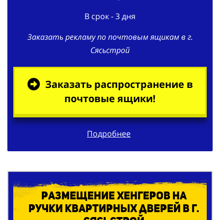
Заказать рекламу по почтовым ящикам в г.
Сясьстрой
Заказать распространение в
почтовые ящики!
Подробнее
Размещение хенгеров на
ручки квартирных дверей в г.
Сясьстрой