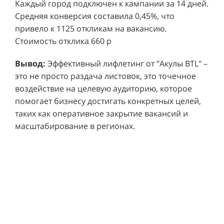
привело к 1125 откликам на вакансию.
Стоимость отклика 660 р
Ре
СМОТРЕТЬ ВИДЕО
пр
Вывод:
Эффективный лифлетинг от "Акулы BTL" –
ре
это не просто раздача листовок, это точечное
Хочу также!
от
воздействие на целевую аудиторию, которое
ко
Р
помогает бизнесу достигать конкретных целей,
Акция проводилась в 11 популярных ТЦ Москвы:
от
пр
таких как оперативное закрытие вакансий и
Columbus, Филион, Планерная, Город ш.
и 
масштабирование в регионах.
Энтузиастов, Европолис, МЕГА Белая Дача,
Вы
от
Охотный ряд, Город Рязанский просп., Бум, Мега
об
со
Химки, Гагаринский.
ли
но
пр
пр
Результаты:
За 4 месяца реализации проекта,
ре
ру
общий бюджет которого составил 436 300
пе
рублей, было достигнуто впечатляющее
аг
В
увеличение продаж. В среднем, каждый спреер
ре
не
обеспечивал 0,8 продаж в час. Общее
шт
ма
количество привлеченных клиентов составило