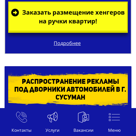
Заказать размещение хенгеров
на ручки квартир!
Подробнее
Распространение рекламы
под дворники автомобилей в г.
Сусуман
Контакты
Услуги
Вакансии
Меню