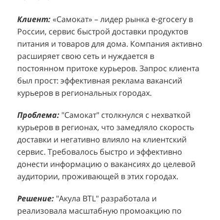
Клиент:
Клиент:
«Самокат» – лидер рынка e-grocery в
D&P Perfumum, известный бренд с
К
К
России, сервис быстрой доставки продуктов
широким ассортиментом мужских и женских
ф
м
питания и товаров для дома. Компания активно
ароматов, включая авторские композиции и
Р
д
расширяет свою сеть и нуждается в
версии популярных мировых брендов.
с
ц
постоянном притоке курьеров. Запрос клиента
Компания обратилась к агентству "Акула" с
з
п
был прост: эффективная реклама вакансий
четкой целью: увеличить продажи
о
у
курьеров в региональных городах.
парфюмерной продукции в розничных точках,
о
о
расположенных в крупных торговых центрах
э
и
Проблема:
"Самокат" столкнулся с нехваткой
Москвы. Клиент стремился повысить
п
курьеров в регионах, что замедляло скорость
П
узнаваемость бренда и привлечь новых
т
доставки и негативно влияло на клиентский
к
покупателей к своей парфюмерии.
сервис. Требовалось быстро и эффективно
к
П
донести информацию о вакансиях до целевой
Проблема:
Основной проблемой D&P
т
в
аудитории, проживающей в этих городах.
Perfumum был недостаточный трафик
о
п
потенциальных клиентов к островкам бренда в
с
с
Решение:
"Акула BTL" разработала и
торговых центрах. Низкая посещаемость
о
п
реализовала масштабную промоакцию по
приводила к стагнации продаж и не позволяла
р
т