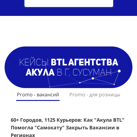
кейсы
BTL агентст
ва
Акула
в г. Сусуман
Promo - вакансий
Promo - для розницы
60+ Городов, 1125 Курьеров: Как "Акула BTL"
Эффективный Спреинг D&P Perfumum:
+
2
Помогла "Самокату" Закрыть Вакансии в
+1260 Новых Клиентов По 350 Рублей За
"
К
Регионах
Каждого.
Р
н