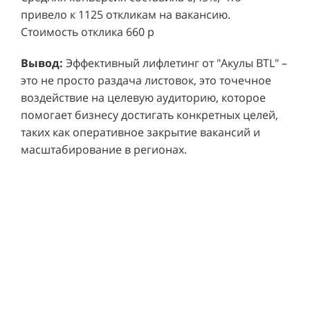
привело к 1125 откликам на вакансию.
Стоимость отклика 660 р
Ре
СМОТРЕТЬ ВИДЕО
пр
Вывод:
Эффективный лифлетинг от "Акулы BTL" –
ре
это не просто раздача листовок, это точечное
Хочу также!
от
воздействие на целевую аудиторию, которое
ко
Р
помогает бизнесу достигать конкретных целей,
Акция проводилась в 11 популярных ТЦ Москвы:
от
пр
таких как оперативное закрытие вакансий и
Columbus, Филион, Планерная, Город ш.
и 
масштабирование в регионах.
Энтузиастов, Европолис, МЕГА Белая Дача,
Вы
от
Охотный ряд, Город Рязанский просп., Бум, Мега
об
со
Химки, Гагаринский.
ли
но
пр
пр
Результаты:
За 4 месяца реализации проекта,
ре
ру
общий бюджет которого составил 436 300
пе
рублей, было достигнуто впечатляющее
аг
В
увеличение продаж. В среднем, каждый спреер
ре
не
обеспечивал 0,8 продаж в час. Общее
шт
ма
количество привлеченных клиентов составило