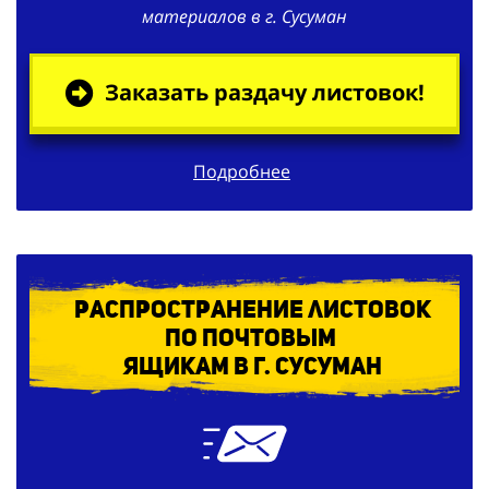
материалов в г. Сусуман
Заказать раздачу листовок!
Подробнее
Распространение листовок
по
почтовым
ящикам в г. Сусуман