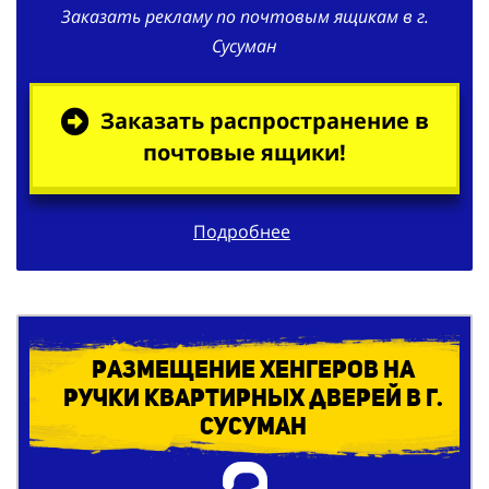
Заказать рекламу по почтовым ящикам в г.
Сусуман
Заказать распространение в
почтовые ящики!
Подробнее
Размещение хенгеров на
ручки квартирных дверей в г.
Сусуман