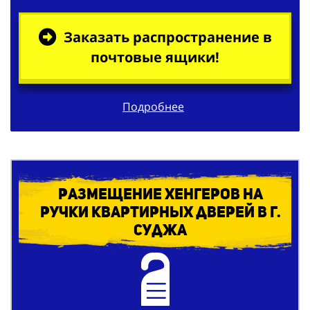
Заказать распространение в
почтовые ящики!
Подробнее
Размещение хенгеров на
ручки квартирных дверей в г.
Суджа