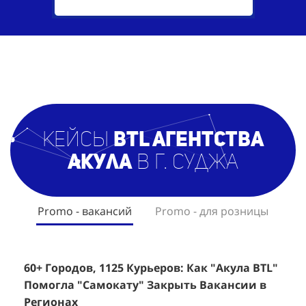
кейсы
BTL агентст
ва
Акула
в г. Суджа
Promo - вакансий
Promo - для розницы
60+ Городов, 1125 Курьеров: Как "Акула BTL"
Эффективный Спреинг D&P Perfumum:
+
2
Помогла "Самокату" Закрыть Вакансии в
+1260 Новых Клиентов По 350 Рублей За
"
К
Регионах
Каждого.
Р
н