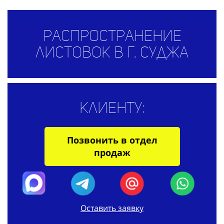
Распространение
листовок в г. Суджа
Клиенту:
Позвонить в отдел
продаж
Оставить заявку