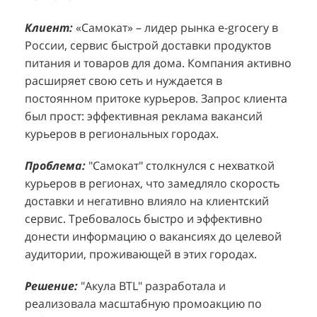
Клиент:
Клиент:
«Самокат» – лидер рынка e-grocery в
D&P Perfumum, известный бренд с
К
К
России, сервис быстрой доставки продуктов
широким ассортиментом мужских и женских
ф
м
питания и товаров для дома. Компания активно
ароматов, включая авторские композиции и
Р
д
расширяет свою сеть и нуждается в
версии популярных мировых брендов.
с
ц
постоянном притоке курьеров. Запрос клиента
Компания обратилась к агентству "Акула" с
з
п
был прост: эффективная реклама вакансий
четкой целью: увеличить продажи
о
у
курьеров в региональных городах.
парфюмерной продукции в розничных точках,
о
о
расположенных в крупных торговых центрах
э
и
Проблема:
"Самокат" столкнулся с нехваткой
Москвы. Клиент стремился повысить
п
курьеров в регионах, что замедляло скорость
П
узнаваемость бренда и привлечь новых
т
доставки и негативно влияло на клиентский
к
покупателей к своей парфюмерии.
сервис. Требовалось быстро и эффективно
к
П
донести информацию о вакансиях до целевой
Проблема:
Основной проблемой D&P
т
в
аудитории, проживающей в этих городах.
Perfumum был недостаточный трафик
о
п
потенциальных клиентов к островкам бренда в
с
с
Решение:
"Акула BTL" разработала и
торговых центрах. Низкая посещаемость
о
п
реализовала масштабную промоакцию по
приводила к стагнации продаж и не позволяла
р
т