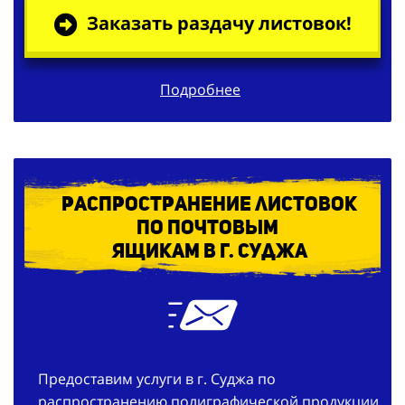
Заказать раздачу листовок!
Подробнее
Распространение листовок
по
почтовым
ящикам в г. Суджа
Предоставим услуги в г. Суджа по
распространению полиграфической продукции