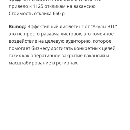
привело к 1125 откликам на вакансию.
Стоимость отклика 660 р
Ре
СМОТРЕТЬ ВИДЕО
пр
Вывод:
Эффективный лифлетинг от "Акулы BTL" –
ре
это не просто раздача листовок, это точечное
Хочу также!
от
воздействие на целевую аудиторию, которое
ко
Р
помогает бизнесу достигать конкретных целей,
Акция проводилась в 11 популярных ТЦ Москвы:
от
пр
таких как оперативное закрытие вакансий и
Columbus, Филион, Планерная, Город ш.
и 
масштабирование в регионах.
Энтузиастов, Европолис, МЕГА Белая Дача,
Вы
от
Охотный ряд, Город Рязанский просп., Бум, Мега
об
со
Химки, Гагаринский.
ли
но
пр
пр
Результаты:
За 4 месяца реализации проекта,
ре
ру
общий бюджет которого составил 436 300
пе
рублей, было достигнуто впечатляющее
аг
В
увеличение продаж. В среднем, каждый спреер
ре
не
обеспечивал 0,8 продаж в час. Общее
шт
ма
количество привлеченных клиентов составило