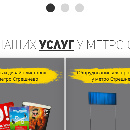
реинга, организованная агентством "Акула" для D&P P
чении клиентов и увеличении продаж. Грамотная орган
анные локации в торговых центрах позволили достичь в
наших
услуг
у метро
ь и дизайн листовок
Оборудование для про
метро Стрешнево
у метро Стрешн