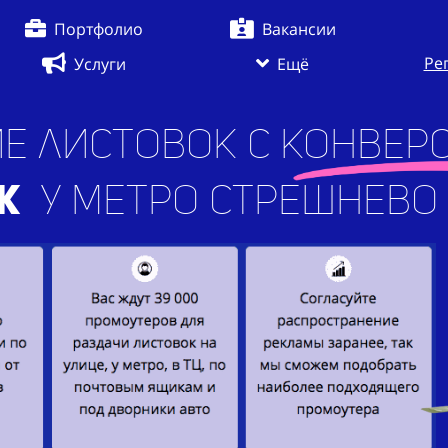
Портфолио
Вакансии
Ре
Услуги
Ещё
е листовок с конверс
жений
у метро Стреш