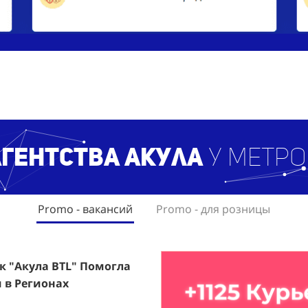
агентст
ва Акула
у метро
Promo - вакансий
Promo - для розницы
ак "Акула BTL" Помогла
rfumum: +1260 Новых
 в Регионах
ждого.