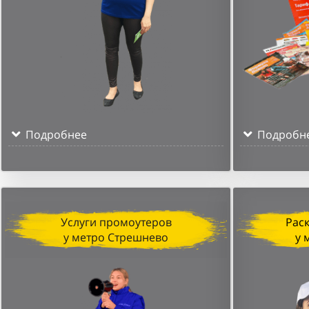
Подробнее
Подробн
Услуги промоутеров
Рас
у метро Стрешнево
у 