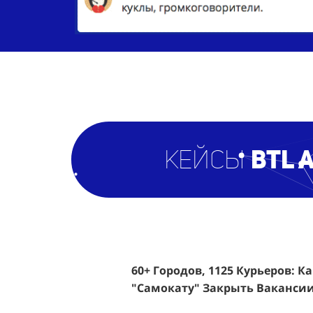
кейсы
BTL 
60+ Городов, 1125 Курьеров: К
Эффективный Спреинг D&P Pe
"Самокату" Закрыть Вакансии
Клиентов По 350 Рублей За Ка