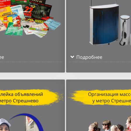
ее
Подробнее
клейка объявлений
Организация масс
метро Стрешнево
у метро Стрешн