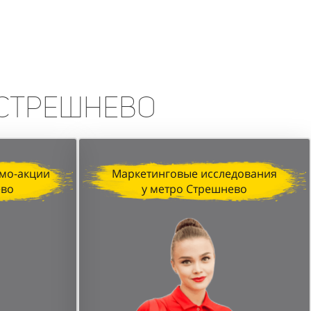
erfumum, продемонстрировала
изация, профессионализм промо-
печатляющих результатов.
 Стрешнево
мо-акции
Маркетинговые исследования
ево
у метро Стрешнево