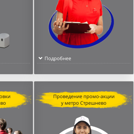
Подробнее
овки
Проведение промо-акции
ево
у метро Стрешнево