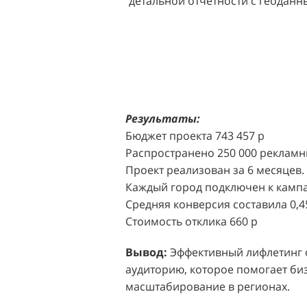
детальной отчетности с геодан
розничных точек.
Решение:
Агентство "Акула" пр
масштабной промоакции в форм
Презентабельные промо-модели,
коде (белый верх, черный низ), 
блоттеров, ароматизированных
Результаты:
Perfumum, и активно привлекал
Бюджет проекта 743 457 р
торговых центров.
Распространено 250 000 рекламн
Проект реализован за 6 месяцев.
Акция проводилась в 11 популярн
Каждый город подключен к кампа
Белая Дача, Охотный ряд, Город Р
Средняя конверсия составила 0,4
Стоимость отклика 660 р
Результаты:
За 4 месяца реализ
впечатляющее увеличение продаж
Вывод:
Эффективный лифлетинг от
привлеченных клиентов составил
аудиторию, которое помогает биз
одного клиента составила всего 
масштабирование в регионах.
промоакций.