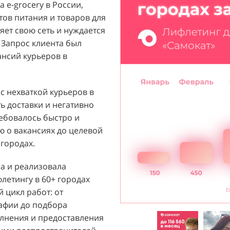
 e-grocery в России,
ый бренд с широким
тов питания и товаров для
их ароматов, включая
ет свою сеть и нуждается
и популярных мировых
 Запрос клиента был
агентству "Акула" с
ансий курьеров в
ажи парфюмерной
 расположенных в крупных
т стремился повысить
 с нехваткой курьеров в
 новых покупателей к
ь доставки и негативно
ребовалось быстро и
 о вакансиях до целевой
й D&P Perfumum был
городах.
льных клиентов к
нтрах. Низкая
ла и реализовала
нации продаж и не
етингу в 60+ городах
зовать потенциал
 цикл работ: от
Отсутствие активного
рафии до подбора
ции создавало барьер для
лнения и предоставления
общую эффективность