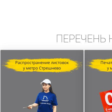
Вывод:
Промоакция в формате сп
высокую эффективность в привле
персонала и стратегически выбр
Перечень
Распространение листовок
Печат
у метро Стрешнево
у 