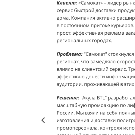
Клиент:
Клиент:
«Самокат» – лидер рынка
D&P Perfumum, известн
сервис быстрой доставки продук
ассортиментом мужских и женск
дома. Компания активно расширя
авторские композиции и верси
в постоянном притоке курьеров.
брендов. Компания обратилась к 
прост: эффективная реклама вак
четкой целью: увеличить прод
региональных городах.
продукции в розничных точках,
торговых центрах Москвы. Клиен
Проблема:
"Самокат" столкнулся
узнаваемость бренда и привлечь
регионах, что замедляло скорост
своей парфюмерии.
влияло на клиентский сервис. Т
эффективно донести информацию
Проблема:
Основной проблемо
аудитории, проживающей в этих 
недостаточный трафик потенциа
островкам бренда в торговых це
Решение:
"Акула BTL" разработа
посещаемость приводила к стаг
масштабную промоакцию по лифл
позволяла в полной мере реали
России. Мы взяли на себя полный
представленного ассортимента. 
изготовления и доставки полиг
привлечения внимания к продук
промоперсонала, контроля испо
импульсных покупок и снижало 