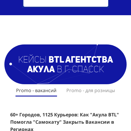
кейсы
BTL агентст
ва
Акула
в г. Спасск
Promo - вакансий
Promo - для розницы
60+ Городов, 1125 Курьеров: Как "Акула BTL"
Эффективный Спреинг D&P Perfumum:
+
2
Помогла "Самокату" Закрыть Вакансии в
+1260 Новых Клиентов По 350 Рублей За
"
К
Регионах
Каждого.
Р
н