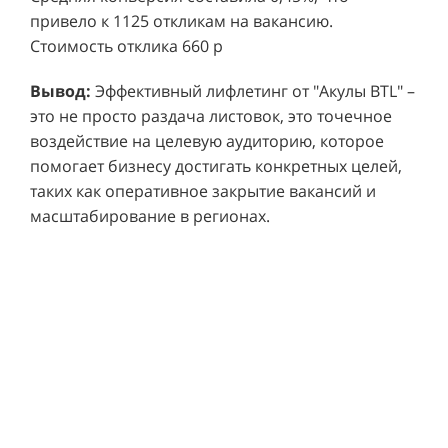
привело к 1125 откликам на вакансию.
Стоимость отклика 660 р
Ре
СМОТРЕТЬ ВИДЕО
пр
Вывод:
Эффективный лифлетинг от "Акулы BTL" –
ре
это не просто раздача листовок, это точечное
Хочу также!
от
воздействие на целевую аудиторию, которое
ко
Р
помогает бизнесу достигать конкретных целей,
Акция проводилась в 11 популярных ТЦ Москвы:
от
пр
таких как оперативное закрытие вакансий и
Columbus, Филион, Планерная, Город ш.
и 
масштабирование в регионах.
Энтузиастов, Европолис, МЕГА Белая Дача,
Вы
от
Охотный ряд, Город Рязанский просп., Бум, Мега
об
со
Химки, Гагаринский.
ли
но
пр
пр
Результаты:
За 4 месяца реализации проекта,
ре
ру
общий бюджет которого составил 436 300
пе
рублей, было достигнуто впечатляющее
аг
В
увеличение продаж. В среднем, каждый спреер
ре
не
обеспечивал 0,8 продаж в час. Общее
шт
ма
количество привлеченных клиентов составило