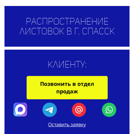
Распространение
листовок в г. Спасск
Клиенту:
Позвонить в отдел
продаж
Оставить заявку