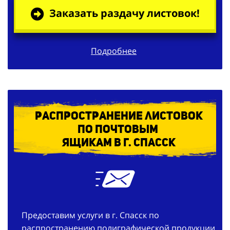
Заказать раздачу листовок!
Подробнее
Распространение листовок
по
почтовым
ящикам в г. Спасск
Предоставим услуги в г. Спасск по
распространению полиграфической продукции