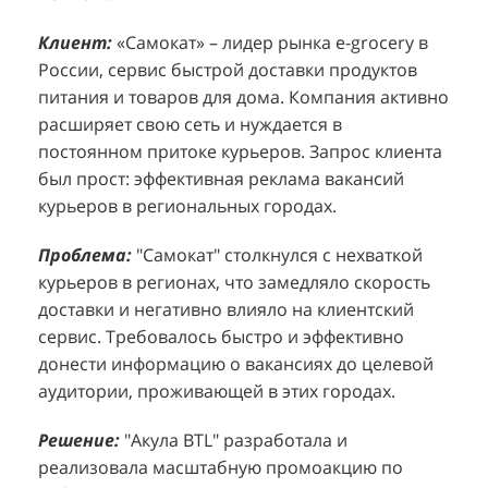
Клиент:
Клиент:
«Самокат» – лидер рынка e-grocery в
D&P Perfumum, известный бренд с
К
К
России, сервис быстрой доставки продуктов
широким ассортиментом мужских и женских
ф
м
питания и товаров для дома. Компания активно
ароматов, включая авторские композиции и
Р
д
расширяет свою сеть и нуждается в
версии популярных мировых брендов.
с
ц
постоянном притоке курьеров. Запрос клиента
Компания обратилась к агентству "Акула" с
з
п
был прост: эффективная реклама вакансий
четкой целью: увеличить продажи
о
у
курьеров в региональных городах.
парфюмерной продукции в розничных точках,
о
о
расположенных в крупных торговых центрах
э
и
Проблема:
"Самокат" столкнулся с нехваткой
Москвы. Клиент стремился повысить
п
курьеров в регионах, что замедляло скорость
П
узнаваемость бренда и привлечь новых
т
доставки и негативно влияло на клиентский
к
покупателей к своей парфюмерии.
сервис. Требовалось быстро и эффективно
к
П
донести информацию о вакансиях до целевой
Проблема:
Основной проблемой D&P
т
в
аудитории, проживающей в этих городах.
Perfumum был недостаточный трафик
о
п
потенциальных клиентов к островкам бренда в
с
с
Решение:
"Акула BTL" разработала и
торговых центрах. Низкая посещаемость
о
п
реализовала масштабную промоакцию по
приводила к стагнации продаж и не позволяла
р
т