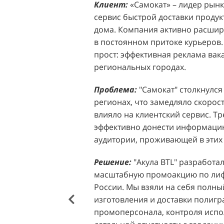
Клиент:
Клиент:
«Самокат» – лидер рынка
D&P Perfumum, известн
сервис быстрой доставки продук
ассортиментом мужских и женск
дома. Компания активно расширя
авторские композиции и верси
в постоянном притоке курьеров.
брендов. Компания обратилась к 
прост: эффективная реклама вак
четкой целью: увеличить прод
региональных городах.
продукции в розничных точках,
торговых центрах Москвы. Клиен
Проблема:
"Самокат" столкнулся
узнаваемость бренда и привлечь
регионах, что замедляло скорост
своей парфюмерии.
влияло на клиентский сервис. Т
эффективно донести информацию
Проблема:
Основной проблемо
аудитории, проживающей в этих 
недостаточный трафик потенциа
островкам бренда в торговых це
Решение:
"Акула BTL" разработа
посещаемость приводила к стаг
масштабную промоакцию по лифл
позволяла в полной мере реали
России. Мы взяли на себя полный
представленного ассортимента. 
изготовления и доставки полиг
привлечения внимания к продук
промоперсонала, контроля испо
импульсных покупок и снижало 