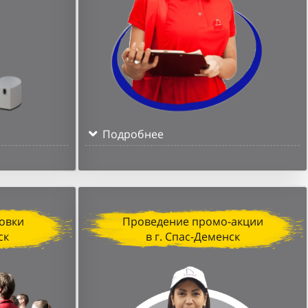
Подробнее
овки
Проведение промо-акции
ск
в г. Спас-Деменск