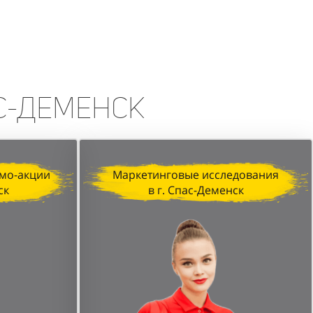
erfumum, продемонстрировала
изация, профессионализм промо-
печатляющих результатов.
ас-Деменск
мо-акции
Маркетинговые исследования
ск
в г. Спас-Деменск