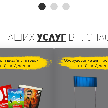
реинга, организованная агентством "Акула" для D&P P
чении клиентов и увеличении продаж. Грамотная орган
анные локации в торговых центрах позволили достичь в
наших
услуг
в г. Сп
ь и дизайн листовок
Оборудование для про
 г. Спас-Деменск
в г. Спас-Демен