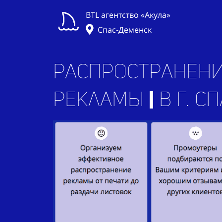
BTL агентство «Акула»
Спас-Деменск
Распространени
рекламы
прило