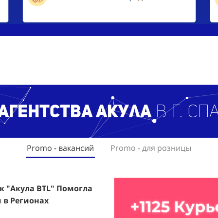
 агентст
ва Акула
в г. С
Promo - вакансий
Promo - для розницы
ак "Акула BTL" Помогла
rfumum: +1260 Новых
 в Регионах
ждого.