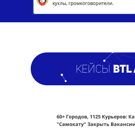
кейсы
BTL
60+ Городов, 1125 Курьеров: К
Эффективный Спреинг D&P Pe
"Самокату" Закрыть Вакансии
Клиентов По 350 Рублей За Ка