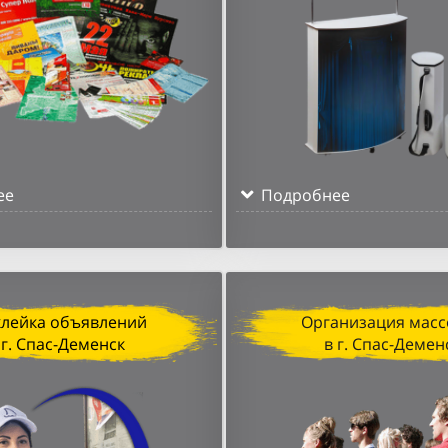
ее
Подробнее
клейка объявлений
Организация масс
 г. Спас-Деменск
в г. Спас-Демен