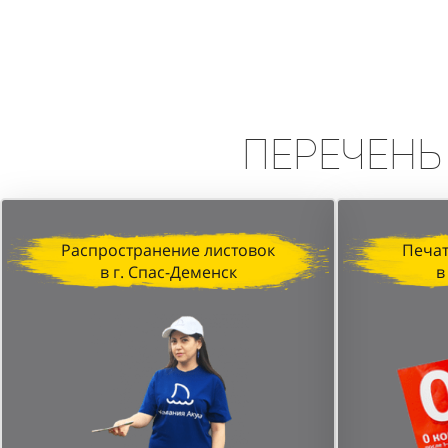
Вывод:
Промоакция в формате сп
высокую эффективность в привле
персонала и стратегически выбр
Перечень
Распространение листовок
Печат
в г. Спас-Деменск
в