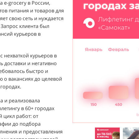
 e-grocery в России,
ый бренд с широким
тов питания и товаров для
их ароматов, включая
ет свою сеть и нуждается
и популярных мировых
 Запрос клиента был
агентству "Акула" с
ансий курьеров в
ажи парфюмерной
 расположенных в крупных
т стремился повысить
 с нехваткой курьеров в
 новых покупателей к
ь доставки и негативно
ребовалось быстро и
 о вакансиях до целевой
й D&P Perfumum был
городах.
льных клиентов к
нтрах. Низкая
ла и реализовала
нации продаж и не
етингу в 60+ городах
зовать потенциал
 цикл работ: от
Отсутствие активного
рафии до подбора
ции создавало барьер для
лнения и предоставления
общую эффективность