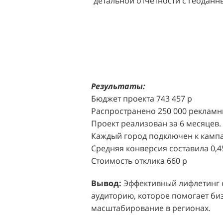
детальной отчетности с геодан
розничных точек.
Решение:
Агентство "Акула" пр
масштабной промоакции в форм
Презентабельные промо-модели,
коде (белый верх, черный низ), 
блоттеров, ароматизированных
Результаты:
Perfumum, и активно привлекал
Бюджет проекта 743 457 р
торговых центров.
Распространено 250 000 рекламн
Проект реализован за 6 месяцев.
Акция проводилась в 11 популярн
Каждый город подключен к кампа
Белая Дача, Охотный ряд, Город Р
Средняя конверсия составила 0,4
Стоимость отклика 660 р
Результаты:
За 4 месяца реализ
впечатляющее увеличение продаж
Вывод:
Эффективный лифлетинг от
привлеченных клиентов составил
аудиторию, которое помогает биз
одного клиента составила всего 
масштабирование в регионах.
промоакций.