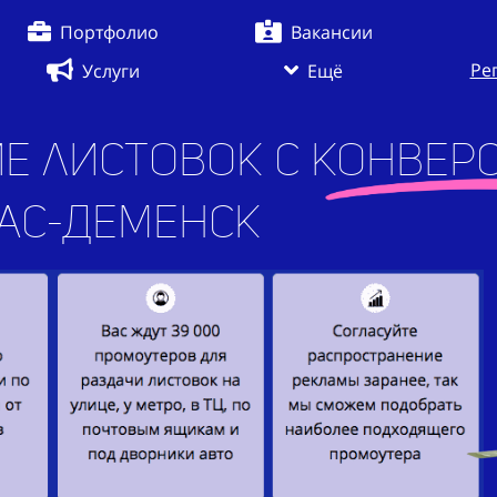
Портфолио
Вакансии
Ре
Услуги
Ещё
е листовок с конверс
жен
|
в г. Спас-Деменс