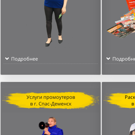
Подробнее
Подробн
Услуги промоутеров
Рас
в г. Спас-Деменск
в