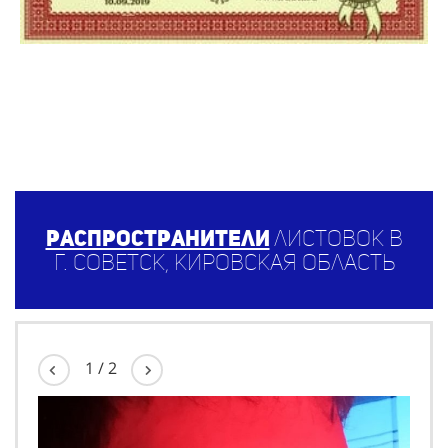
Распространители
листовок в
г. Советск, Кировская область
1
/
2