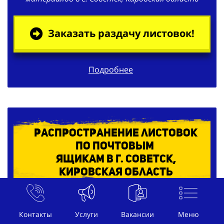
Заказать раздачу листовок!
Подробнее
Распространение листовок
по
почтовым
ящикам в г. Советск,
Кировская область
Контакты
Услуги
Вакансии
Меню