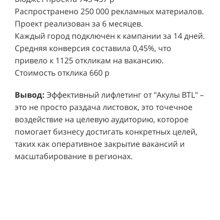
Распространено 250 000 рекламных материалов.
Проект реализован за 6 месяцев.
Каждый город подключен к кампании за 14 дней.
Средняя конверсия составила 0,45%, что
привело к 1125 откликам на вакансию.
Стоимость отклика 660 р
Ре
СМОТРЕТЬ ВИДЕО
пр
Вывод:
Эффективный лифлетинг от "Акулы BTL" –
ре
это не просто раздача листовок, это точечное
Хочу также!
от
воздействие на целевую аудиторию, которое
ко
Р
помогает бизнесу достигать конкретных целей,
Акция проводилась в 11 популярных ТЦ Москвы:
от
пр
таких как оперативное закрытие вакансий и
Columbus, Филион, Планерная, Город ш.
и 
масштабирование в регионах.
Энтузиастов, Европолис, МЕГА Белая Дача,
Вы
от
Охотный ряд, Город Рязанский просп., Бум, Мега
об
со
Химки, Гагаринский.
ли
но
пр
пр
Результаты:
За 4 месяца реализации проекта,
ре
ру
общий бюджет которого составил 436 300