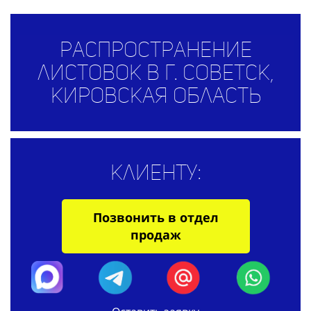
Распространение
листовок в г. Советск,
Кировская область
Клиенту:
Позвонить в отдел
продаж