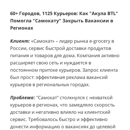
60+ Городов, 1125 Курьеров: Как "Акула BTL"
Эффективный Спреинг D&P Perfumum:
+
2
Помогла "Самокату" Закрыть Вакансии в
+1260 Новых Клиентов По 350 Рублей За
"
К
Регионах
Каждого.
Р
н
Клиент:
Клиент:
«Самокат» – лидер рынка e-grocery в
D&P Perfumum, известный бренд с
К
К
России, сервис быстрой доставки продуктов
широким ассортиментом мужских и женских
ф
м
питания и товаров для дома. Компания активно
ароматов, включая авторские композиции и
Р
д
расширяет свою сеть и нуждается в
версии популярных мировых брендов.
с
ц
постоянном притоке курьеров. Запрос клиента
Компания обратилась к агентству "Акула" с
з
п
был прост: эффективная реклама вакансий
четкой целью: увеличить продажи
о
у
курьеров в региональных городах.
парфюмерной продукции в розничных точках,
о
о
расположенных в крупных торговых центрах
э
и
Проблема:
"Самокат" столкнулся с нехваткой
Москвы. Клиент стремился повысить
п
курьеров в регионах, что замедляло скорость
П
узнаваемость бренда и привлечь новых
т
доставки и негативно влияло на клиентский
к
покупателей к своей парфюмерии.
сервис. Требовалось быстро и эффективно
к
П
донести информацию о вакансиях до целевой
Проблема:
Основной проблемой D&P
т
в