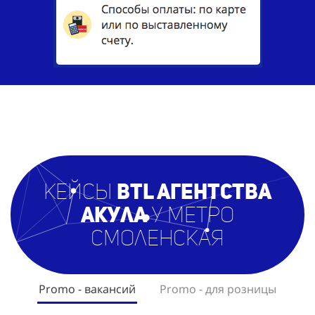
кейсы
BTL агентст
ва
Акула
у метро
Смоленская
Promo - вакансий
Promo - для розницы