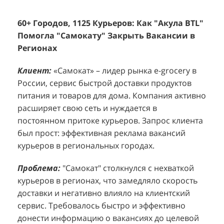
60+ Городов, 1125 Курьеров: Как "Акула BTL"
Эффективный Спреинг D&P Perfumum:
+
2
Помогла "Самокату" Закрыть Вакансии в
+1260 Новых Клиентов По 350 Рублей За
"
К
Регионах
Каждого.
Р
н
Клиент:
Клиент:
«Самокат» – лидер рынка e-grocery в
D&P Perfumum, известный бренд с
К
К
России, сервис быстрой доставки продуктов
широким ассортиментом мужских и женских
ф
м
питания и товаров для дома. Компания активно
ароматов, включая авторские композиции и
Р
д
расширяет свою сеть и нуждается в
версии популярных мировых брендов.
с
ц
постоянном притоке курьеров. Запрос клиента
Компания обратилась к агентству "Акула" с
з
п
был прост: эффективная реклама вакансий
четкой целью: увеличить продажи
о
у
курьеров в региональных городах.
парфюмерной продукции в розничных точках,
о
о
расположенных в крупных торговых центрах
э
и
Проблема:
"Самокат" столкнулся с нехваткой
Москвы. Клиент стремился повысить
п
курьеров в регионах, что замедляло скорость
П
узнаваемость бренда и привлечь новых
т
доставки и негативно влияло на клиентский
к
покупателей к своей парфюмерии.
сервис. Требовалось быстро и эффективно
к
П
донести информацию о вакансиях до целевой
Проблема:
Основной проблемой D&P
т
в