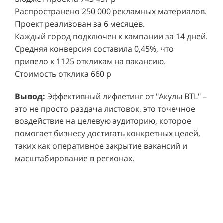
Распространено 250 000 рекламных материалов.
Проект реализован за 6 месяцев.
Каждый город подключен к кампании за 14 дней.
Средняя конверсия составила 0,45%, что
привело к 1125 откликам на вакансию.
Стоимость отклика 660 р
Ре
СМОТРЕТЬ ВИДЕО
пр
Вывод:
Эффективный лифлетинг от "Акулы BTL" –
ре
это не просто раздача листовок, это точечное
Хочу также!
от
воздействие на целевую аудиторию, которое
ко
Р
помогает бизнесу достигать конкретных целей,
Акция проводилась в 11 популярных ТЦ Москвы:
от
пр
таких как оперативное закрытие вакансий и
Columbus, Филион, Планерная, Город ш.
и 
масштабирование в регионах.
Энтузиастов, Европолис, МЕГА Белая Дача,
Вы
от
Охотный ряд, Город Рязанский просп., Бум, Мега
об
со
Химки, Гагаринский.
ли
но
пр
пр
Результаты:
За 4 месяца реализации проекта,
ре
ру
общий бюджет которого составил 436 300