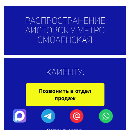
Распространение
листовок у метро
Смоленская
Клиенту:
Позвонить в отдел
продаж