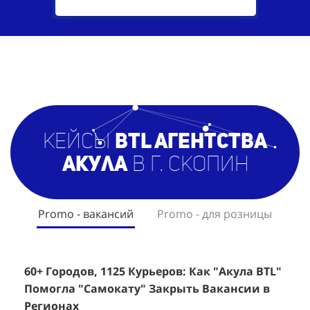
кейсы
BTL агентст
ва
Акула
в г. Скопин
Promo - вакансий
Promo - для розницы
60+ Городов, 1125 Курьеров: Как "Акула BTL"
Эффективный Спреинг D&P Perfumum:
+
2
Помогла "Самокату" Закрыть Вакансии в
+1260 Новых Клиентов По 350 Рублей За
"
К
Регионах
Каждого.
Р
н