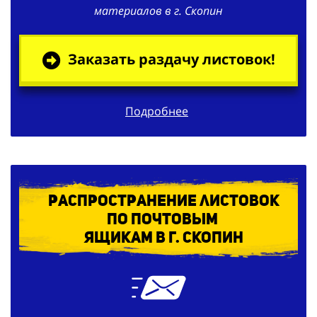
материалов в г. Скопин
Заказать раздачу листовок!
Подробнее
Распространение листовок
по
почтовым
ящикам в г. Скопин