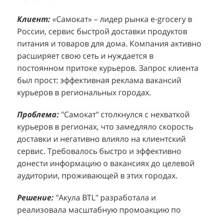
Клиент:
Клиент:
«Самокат» – лидер рынка e-grocery в
D&P Perfumum, известный бренд с
К
К
России, сервис быстрой доставки продуктов
широким ассортиментом мужских и женских
ф
м
питания и товаров для дома. Компания активно
ароматов, включая авторские композиции и
Р
д
расширяет свою сеть и нуждается в
версии популярных мировых брендов.
с
ц
постоянном притоке курьеров. Запрос клиента
Компания обратилась к агентству "Акула" с
з
п
был прост: эффективная реклама вакансий
четкой целью: увеличить продажи
о
у
курьеров в региональных городах.
парфюмерной продукции в розничных точках,
о
о
расположенных в крупных торговых центрах
э
и
Проблема:
"Самокат" столкнулся с нехваткой
Москвы. Клиент стремился повысить
п
курьеров в регионах, что замедляло скорость
П
узнаваемость бренда и привлечь новых
т
доставки и негативно влияло на клиентский
к
покупателей к своей парфюмерии.
сервис. Требовалось быстро и эффективно
к
П
донести информацию о вакансиях до целевой
Проблема:
Основной проблемой D&P
т
в
аудитории, проживающей в этих городах.
Perfumum был недостаточный трафик
о
п
потенциальных клиентов к островкам бренда в
с
с
Решение:
"Акула BTL" разработала и
торговых центрах. Низкая посещаемость
о
п
реализовала масштабную промоакцию по
приводила к стагнации продаж и не позволяла
р
т