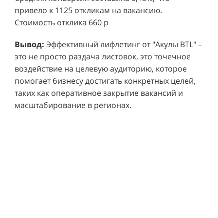
привело к 1125 откликам на вакансию.
Стоимость отклика 660 р
Ре
СМОТРЕТЬ ВИДЕО
пр
Вывод:
Эффективный лифлетинг от "Акулы BTL" –
ре
это не просто раздача листовок, это точечное
Хочу также!
от
воздействие на целевую аудиторию, которое
ко
Р
помогает бизнесу достигать конкретных целей,
Акция проводилась в 11 популярных ТЦ Москвы:
от
пр
таких как оперативное закрытие вакансий и
Columbus, Филион, Планерная, Город ш.
и 
масштабирование в регионах.
Энтузиастов, Европолис, МЕГА Белая Дача,
Вы
от
Охотный ряд, Город Рязанский просп., Бум, Мега
об
со
Химки, Гагаринский.
ли
но
пр
пр
Результаты:
За 4 месяца реализации проекта,
ре
ру
общий бюджет которого составил 436 300
пе
рублей, было достигнуто впечатляющее
аг
В
увеличение продаж. В среднем, каждый спреер
ре
не
обеспечивал 0,8 продаж в час. Общее
шт
ма
количество привлеченных клиентов составило