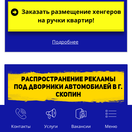
Заказать размещение хенгеров
на ручки квартир!
Подробнее
Распространение рекламы
под дворники автомобилей в г.
Скопин
Контакты
Услуги
Вакансии
Меню