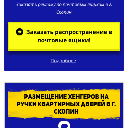
Заказать рекламу по почтовым ящикам в г.
Скопин
Заказать распространение в
почтовые ящики!
Подробнее
Размещение хенгеров на
ручки квартирных дверей в г.
Скопин