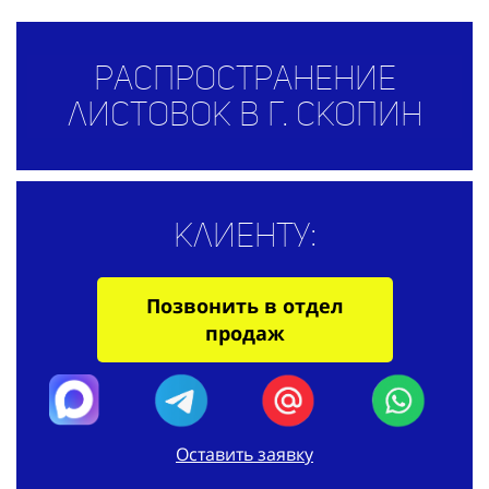
Распространение
листовок в г. Скопин
Клиенту:
Позвонить в отдел
продаж
Оставить заявку