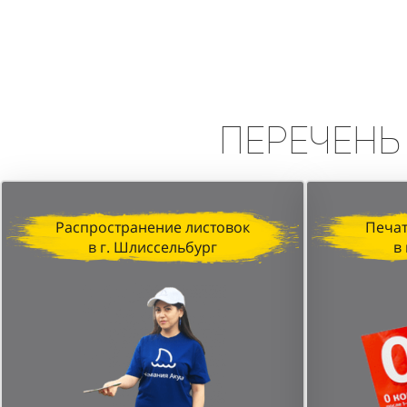
Вывод:
Промоакция в формате сп
высокую эффективность в привле
персонала и стратегически выбр
Перечень
Распространение листовок
Печат
в г. Шлиссельбург
в