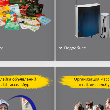
ее
Подробнее
клейка объявлений
Организация масс
 г. Шлиссельбург
в г. Шлиссельбу