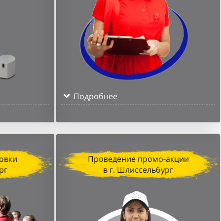
Подробнее
овки
Проведение промо-акции
рг
в г. Шлиссельбург