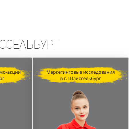
erfumum, продемонстрировала
изация, профессионализм промо-
печатляющих результатов.
иссельбург
мо-акции
Маркетинговые исследования
рг
в г. Шлиссельбург