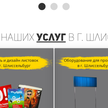
реинга, организованная агентством "Акула" для D&P P
чении клиентов и увеличении продаж. Грамотная орган
анные локации в торговых центрах позволили достичь в
наших
услуг
в г. Шл
ь и дизайн листовок
Оборудование для про
 г. Шлиссельбург
в г. Шлиссельбу