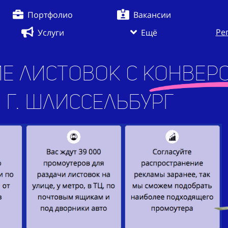
Портфолио
Вакансии
Ре
Услуги
Ещё
е листовок с конверс
жений
|
в г. Шлиссельб