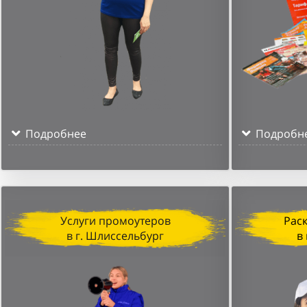
Подробнее
Подробн
Услуги промоутеров
Рас
в г. Шлиссельбург
в