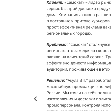
Клиент:
Клиент:
«Самокат» – лидер рынка
D&P Perfumum, известн
сервис быстрой доставки продук
ассортиментом мужских и женск
дома. Компания активно расширя
авторские композиции и верси
в постоянном притоке курьеров.
брендов. Компания обратилась к 
прост: эффективная реклама вак
четкой целью: увеличить прод
региональных городах.
продукции в розничных точках,
торговых центрах Москвы. Клиен
Проблема:
"Самокат" столкнулся
узнаваемость бренда и привлечь
регионах, что замедляло скорост
своей парфюмерии.
влияло на клиентский сервис. Т
эффективно донести информацию
Проблема:
Основной проблемо
аудитории, проживающей в этих 
недостаточный трафик потенциа
островкам бренда в торговых це
Решение:
"Акула BTL" разработа
посещаемость приводила к стаг
масштабную промоакцию по лифл
позволяла в полной мере реали
России. Мы взяли на себя полный
представленного ассортимента. 
изготовления и доставки полиг
привлечения внимания к продук
промоперсонала, контроля испо
импульсных покупок и снижало 