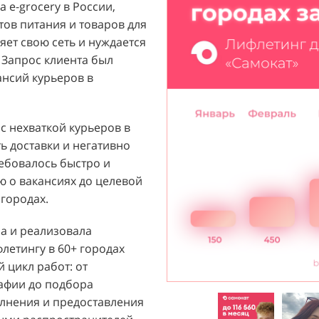
 e-grocery в России,
ый бренд с широким
тов питания и товаров для
их ароматов, включая
ет свою сеть и нуждается
и популярных мировых
 Запрос клиента был
агентству "Акула" с
ансий курьеров в
ажи парфюмерной
 расположенных в крупных
т стремился повысить
 с нехваткой курьеров в
 новых покупателей к
ь доставки и негативно
ребовалось быстро и
 о вакансиях до целевой
й D&P Perfumum был
городах.
льных клиентов к
нтрах. Низкая
ла и реализовала
нации продаж и не
етингу в 60+ городах
зовать потенциал
 цикл работ: от
Отсутствие активного
рафии до подбора
ции создавало барьер для
лнения и предоставления
общую эффективность