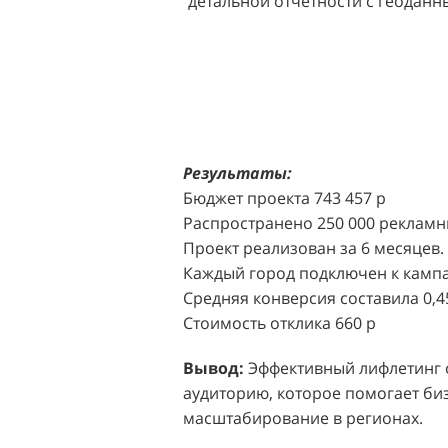
детальной отчетности с геодан
розничных точек.
Решение:
Агентство "Акула" пр
масштабной промоакции в форм
Презентабельные промо-модели,
коде (белый верх, черный низ), 
блоттеров, ароматизированных
Результаты:
Perfumum, и активно привлекал
Бюджет проекта 743 457 р
торговых центров.
Распространено 250 000 рекламн
Проект реализован за 6 месяцев.
Акция проводилась в 11 популярн
Каждый город подключен к кампа
Белая Дача, Охотный ряд, Город Р
Средняя конверсия составила 0,4
Стоимость отклика 660 р
Результаты:
За 4 месяца реализ
впечатляющее увеличение продаж
Вывод:
Эффективный лифлетинг от
привлеченных клиентов составил
аудиторию, которое помогает биз
одного клиента составила всего 
масштабирование в регионах.
промоакций.