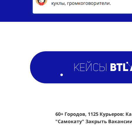
кейсы
BTL
60+ Городов, 1125 Курьеров: К
Эффективный Спреинг D&P Pe
"Самокату" Закрыть Вакансии
Клиентов По 350 Рублей За Ка