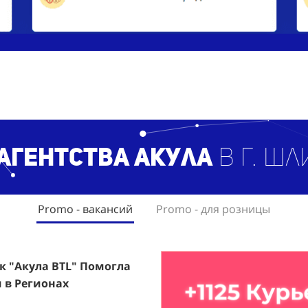
 агентст
ва Акула
в г. Ш
Promo - вакансий
Promo - для розницы
ак "Акула BTL" Помогла
rfumum: +1260 Новых
 в Регионах
ждого.