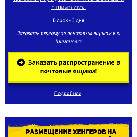
В срок - 3 дня
Заказать рекламу по почтовым ящикам в г.
Шимановск
Заказать распространение в
почтовые ящики!
Подробнее
Размещение хенгеров на
ручки квартирных дверей в г.
Шимановск