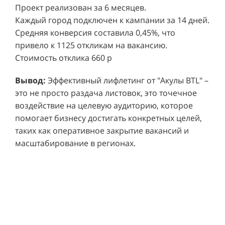
Каждый город подключен к кампании за 14 дней.
Средняя конверсия составила 0,45%, что
привело к 1125 откликам на вакансию.
Стоимость отклика 660 р
Ре
СМОТРЕТЬ ВИДЕО
пр
Вывод:
Эффективный лифлетинг от "Акулы BTL" –
ре
это не просто раздача листовок, это точечное
Хочу также!
от
воздействие на целевую аудиторию, которое
ко
Р
помогает бизнесу достигать конкретных целей,
Акция проводилась в 11 популярных ТЦ Москвы:
от
пр
таких как оперативное закрытие вакансий и
Columbus, Филион, Планерная, Город ш.
и 
масштабирование в регионах.
Энтузиастов, Европолис, МЕГА Белая Дача,
Вы
от
Охотный ряд, Город Рязанский просп., Бум, Мега
об
со
Химки, Гагаринский.
ли
но
пр
пр
Результаты:
За 4 месяца реализации проекта,
ре
ру
общий бюджет которого составил 436 300
пе
рублей, было достигнуто впечатляющее
аг
В
увеличение продаж. В среднем, каждый спреер
ре
не