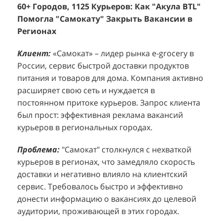
Помогла "Самокату" Закрыть Вакансии в
+1260 Новых Клиентов По 350 Рублей За
"
К
Регионах
Каждого.
Р
н
Клиент:
Клиент:
«Самокат» – лидер рынка e-grocery в
D&P Perfumum, известный бренд с
К
К
России, сервис быстрой доставки продуктов
широким ассортиментом мужских и женских
ф
м
питания и товаров для дома. Компания активно
ароматов, включая авторские композиции и
Р
д
расширяет свою сеть и нуждается в
версии популярных мировых брендов.
с
ц
постоянном притоке курьеров. Запрос клиента
Компания обратилась к агентству "Акула" с
з
п
был прост: эффективная реклама вакансий
четкой целью: увеличить продажи
о
у
курьеров в региональных городах.
парфюмерной продукции в розничных точках,
о
о
расположенных в крупных торговых центрах
э
и
Проблема:
"Самокат" столкнулся с нехваткой
Москвы. Клиент стремился повысить
п
курьеров в регионах, что замедляло скорость
П
узнаваемость бренда и привлечь новых
т
доставки и негативно влияло на клиентский
к
покупателей к своей парфюмерии.
сервис. Требовалось быстро и эффективно
к
П
донести информацию о вакансиях до целевой
Проблема:
Основной проблемой D&P
т
в
аудитории, проживающей в этих городах.
Perfumum был недостаточный трафик
о
п
потенциальных клиентов к островкам бренда в
с
с
Решение:
"Акула BTL" разработала и
торговых центрах. Низкая посещаемость
о
п