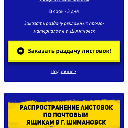
В срок - 3 дня
Заказать раздачу рекламных промо-
материалов в г. Шимановск
Заказать раздачу листовок!
Подробнее
Распространение листовок
по
почтовым
ящикам в г. Шимановск