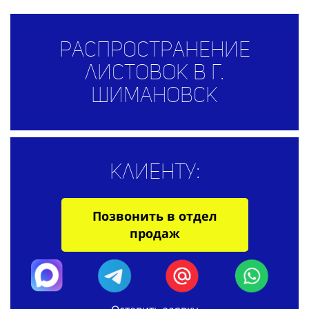
Распространение
листовок в г.
Шимановск
Клиенту:
Позвонить в отдел
продаж