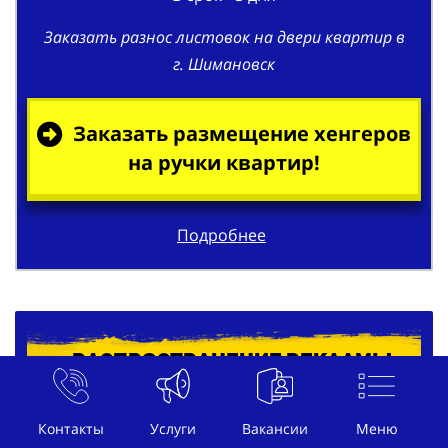
Заказать разнос листовок на двери квартир в
г. Шимановск
Заказать размещение хенгеров
на ручки квартир!
Подробнее
Распространение рекламы
под дворники автомобилей в г.
Шимановск
Контакты
Услуги
Вакансии
Меню