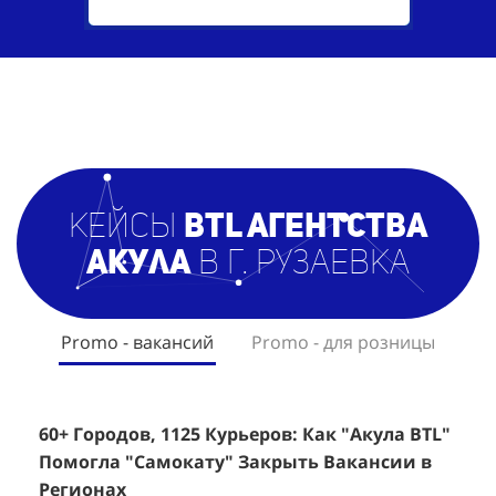
кейсы
BTL агентст
ва
Акула
в г. Рузаевка
Promo - вакансий
Promo - для розницы
60+ Городов, 1125 Курьеров: Как "Акула BTL"
Эффективный Спреинг D&P Perfumum:
+
2
Помогла "Самокату" Закрыть Вакансии в
+1260 Новых Клиентов По 350 Рублей За
"
К
Регионах
Каждого.
Р
н