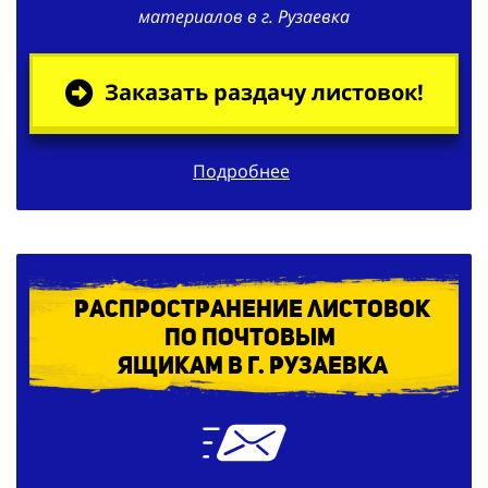
материалов в г. Рузаевка
Заказать раздачу листовок!
Подробнее
Распространение листовок
по
почтовым
ящикам в г. Рузаевка