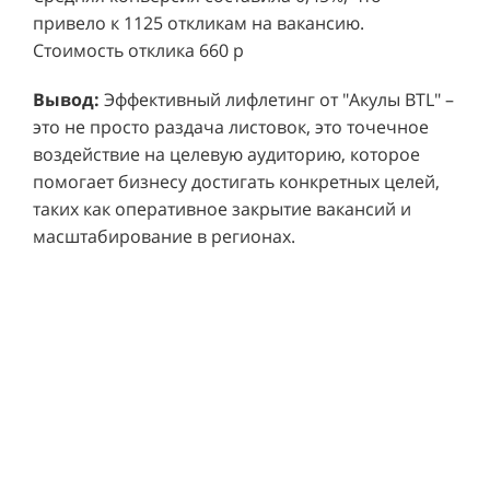
привело к 1125 откликам на вакансию.
Стоимость отклика 660 р
Ре
СМОТРЕТЬ ВИДЕО
пр
Вывод:
Эффективный лифлетинг от "Акулы BTL" –
ре
это не просто раздача листовок, это точечное
Хочу также!
от
воздействие на целевую аудиторию, которое
ко
Р
помогает бизнесу достигать конкретных целей,
Акция проводилась в 11 популярных ТЦ Москвы:
от
пр
таких как оперативное закрытие вакансий и
Columbus, Филион, Планерная, Город ш.
и 
масштабирование в регионах.
Энтузиастов, Европолис, МЕГА Белая Дача,
Вы
от
Охотный ряд, Город Рязанский просп., Бум, Мега
об
со
Химки, Гагаринский.
ли
но
пр
пр
Результаты:
За 4 месяца реализации проекта,
ре
ру
общий бюджет которого составил 436 300
пе
рублей, было достигнуто впечатляющее
аг
В
увеличение продаж. В среднем, каждый спреер
ре
не
обеспечивал 0,8 продаж в час. Общее
шт
ма
количество привлеченных клиентов составило