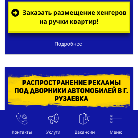
Заказать размещение хенгеров
на ручки квартир!
Подробнее
Распространение рекламы
под дворники автомобилей в г.
Рузаевка
Контакты
Услуги
Вакансии
Меню