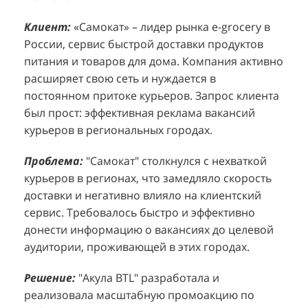
Клиент:
Клиент:
«Самокат» – лидер рынка e-grocery в
D&P Perfumum, известный бренд с
К
К
России, сервис быстрой доставки продуктов
широким ассортиментом мужских и женских
ф
м
питания и товаров для дома. Компания активно
ароматов, включая авторские композиции и
Р
д
расширяет свою сеть и нуждается в
версии популярных мировых брендов.
с
ц
постоянном притоке курьеров. Запрос клиента
Компания обратилась к агентству "Акула" с
з
п
был прост: эффективная реклама вакансий
четкой целью: увеличить продажи
о
у
курьеров в региональных городах.
парфюмерной продукции в розничных точках,
о
о
расположенных в крупных торговых центрах
э
и
Проблема:
"Самокат" столкнулся с нехваткой
Москвы. Клиент стремился повысить
п
курьеров в регионах, что замедляло скорость
П
узнаваемость бренда и привлечь новых
т
доставки и негативно влияло на клиентский
к
покупателей к своей парфюмерии.
сервис. Требовалось быстро и эффективно
к
П
донести информацию о вакансиях до целевой
Проблема:
Основной проблемой D&P
т
в
аудитории, проживающей в этих городах.
Perfumum был недостаточный трафик
о
п
потенциальных клиентов к островкам бренда в
с
с
Решение:
"Акула BTL" разработала и
торговых центрах. Низкая посещаемость
о
п
реализовала масштабную промоакцию по
приводила к стагнации продаж и не позволяла
р
т