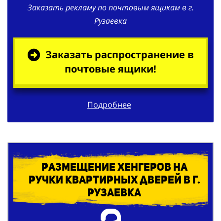
Заказать рекламу по почтовым ящикам в г.
Рузаевка
Заказать распространение в
почтовые ящики!
Подробнее
Размещение хенгеров на
ручки квартирных дверей в г.
Рузаевка