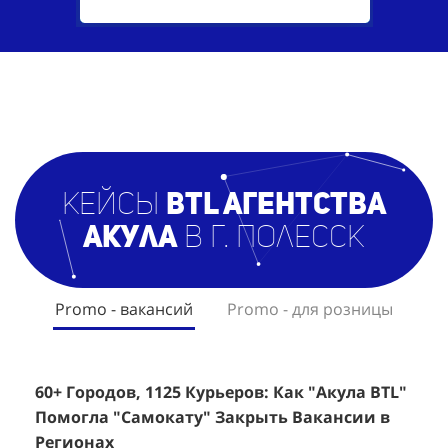
кейсы
BTL агентст
ва
Акула
в г. Полесск
Promo - вакансий
Promo - для розницы
60+ Городов, 1125 Курьеров: Как "Акула BTL"
Эффективный Спреинг D&P Perfumum:
+
2
Помогла "Самокату" Закрыть Вакансии в
+1260 Новых Клиентов По 350 Рублей За
"
К
Регионах
Каждого.
Р
н