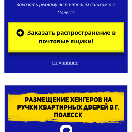
Заказать рекламу по почтовым ящикам в г.
Полесск
Заказать распространение в
почтовые ящики!
Подробнее
Размещение хенгеров на
ручки квартирных дверей в г.
Полесск