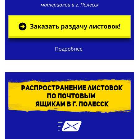
материалов в г. Полесск
Заказать раздачу листовок!
Подробнее
Распространение листовок
по
почтовым
ящикам в г. Полесск