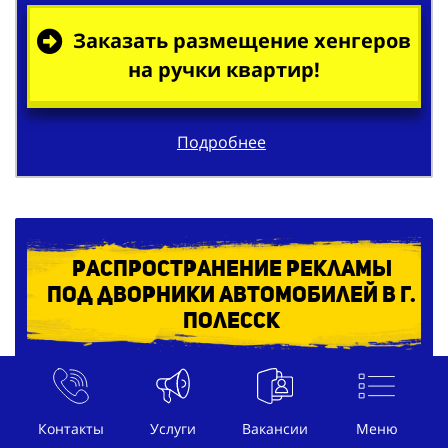
Заказать размещение хенгеров
на ручки квартир!
Подробнее
Распространение рекламы
под дворники автомобилей в г.
Полесск
Контакты
Услуги
Вакансии
Меню