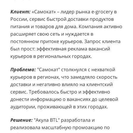
Клиент:
Клиент:
«Самокат» – лидер рынка e-grocery в
D&P Perfumum, известный бренд с
К
К
России, сервис быстрой доставки продуктов
широким ассортиментом мужских и женских
ф
м
питания и товаров для дома. Компания активно
ароматов, включая авторские композиции и
Р
д
расширяет свою сеть и нуждается в
версии популярных мировых брендов.
с
ц
постоянном притоке курьеров. Запрос клиента
Компания обратилась к агентству "Акула" с
з
п
был прост: эффективная реклама вакансий
четкой целью: увеличить продажи
о
у
курьеров в региональных городах.
парфюмерной продукции в розничных точках,
о
о
расположенных в крупных торговых центрах
э
и
Проблема:
"Самокат" столкнулся с нехваткой
Москвы. Клиент стремился повысить
п
курьеров в регионах, что замедляло скорость
П
узнаваемость бренда и привлечь новых
т
доставки и негативно влияло на клиентский
к
покупателей к своей парфюмерии.
сервис. Требовалось быстро и эффективно
к
П
донести информацию о вакансиях до целевой
Проблема:
Основной проблемой D&P
т
в
аудитории, проживающей в этих городах.
Perfumum был недостаточный трафик
о
п
потенциальных клиентов к островкам бренда в
с
с
Решение:
"Акула BTL" разработала и
торговых центрах. Низкая посещаемость
о
п
реализовала масштабную промоакцию по
приводила к стагнации продаж и не позволяла
р
т