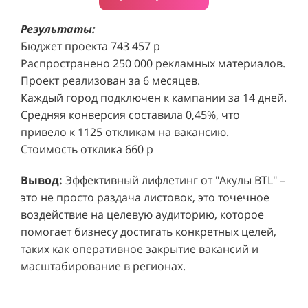
Результаты:
Бюджет проекта 743 457 р
Распространено 250 000 рекламных материалов.
Проект реализован за 6 месяцев.
Каждый город подключен к кампании за 14 дней.
Средняя конверсия составила 0,45%, что
привело к 1125 откликам на вакансию.
Стоимость отклика 660 р
Ре
СМОТРЕТЬ ВИДЕО
пр
Вывод:
Эффективный лифлетинг от "Акулы BTL" –
ре
это не просто раздача листовок, это точечное
Хочу также!
от
воздействие на целевую аудиторию, которое
ко
Р
помогает бизнесу достигать конкретных целей,
Акция проводилась в 11 популярных ТЦ Москвы:
от
пр
таких как оперативное закрытие вакансий и
Columbus, Филион, Планерная, Город ш.
и 
масштабирование в регионах.
Энтузиастов, Европолис, МЕГА Белая Дача,
Вы
от
Охотный ряд, Город Рязанский просп., Бум, Мега
об
со
Химки, Гагаринский.
ли