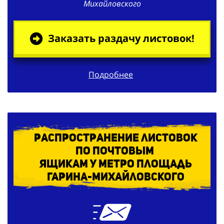
Михайловского
Заказать раздачу листовок!
Подробнее
Распространение листовок
по
почтовым
ящикам у метро Площадь
Гарина-Михайловского