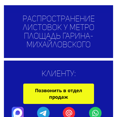
Распространение
листовок у метро
Площадь Гарина-
Михайловского
Клиенту:
Позвонить в отдел
продаж