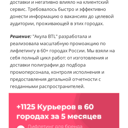
доставки и негативно влияло на клиентский
к
покупателей к своей парфюмерии.
сервис. Требовалось быстро и эффективно
к
П
донести информацию о вакансиях до целевой
Проблема:
Основной проблемой D&P
т
в
аудитории, проживающей в этих городах.
Perfumum был недостаточный трафик
о
п
потенциальных клиентов к островкам бренда в
с
с
Решение:
"Акула BTL" разработала и
торговых центрах. Низкая посещаемость
о
п
реализовала масштабную промоакцию по
приводила к стагнации продаж и не позволяла
р
т
лифлетингу в 60+ городах России. Мы взяли на
в полной мере реализовать потенциал
ц
себя полный цикл работ: от изготовления и
Р
представленного ассортимента. Отсутствие
з
доставки полиграфии до подбора
м
активного привлечения внимания к продукции
в
промоперсонала, контроля исполнения и
к
создавало барьер для импульсных покупок и
предоставления детальной отчетности с
"
Р
снижало общую эффективность розничных
геоданными распространителей.
в
л
точек.
Н
р
Решение:
Агентство "Акула" предложило
С
т
организацию масштабной промоакции в
Е
м
формате спреинга. Презентабельные промо-
в
о
модели, одетые в строгом дресс-коде (белый
о
в