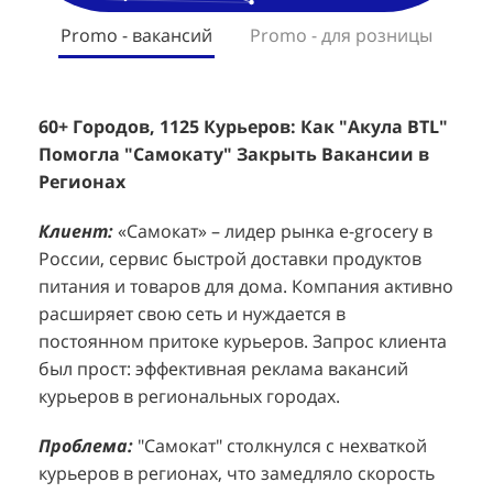
Promo - вакансий
Promo - для розницы
60+ Городов, 1125 Курьеров: Как "Акула BTL"
Эффективный Спреинг D&P Perfumum:
+
2
Помогла "Самокату" Закрыть Вакансии в
+1260 Новых Клиентов По 350 Рублей За
"
К
Регионах
Каждого.
Р
н
Клиент:
Клиент:
«Самокат» – лидер рынка e-grocery в
D&P Perfumum, известный бренд с
К
К
России, сервис быстрой доставки продуктов
широким ассортиментом мужских и женских
ф
м
питания и товаров для дома. Компания активно
ароматов, включая авторские композиции и
Р
д
расширяет свою сеть и нуждается в
версии популярных мировых брендов.
с
ц
постоянном притоке курьеров. Запрос клиента
Компания обратилась к агентству "Акула" с
з
п
был прост: эффективная реклама вакансий
четкой целью: увеличить продажи
о
у
курьеров в региональных городах.
парфюмерной продукции в розничных точках,
о
о
расположенных в крупных торговых центрах
э
и
Проблема:
"Самокат" столкнулся с нехваткой
Москвы. Клиент стремился повысить
п
курьеров в регионах, что замедляло скорость
П
узнаваемость бренда и привлечь новых
т