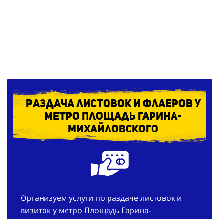
Раздача листовок и флаеров у
метро Площадь Гарина-
Михайловского
Организуем услуги по раздаче листовок и
визиток у метро Площадь Гарина-