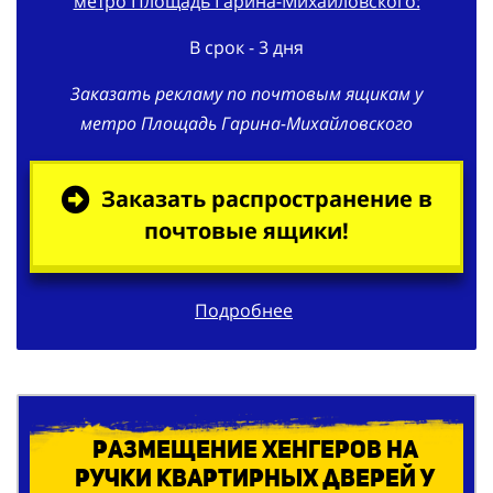
метро Площадь Гарина-Михайловского:
В срок - 3 дня
Заказать рекламу по почтовым ящикам у
метро Площадь Гарина-Михайловского
Заказать распространение в
почтовые ящики!
Подробнее
Размещение хенгеров на
ручки квартирных дверей у