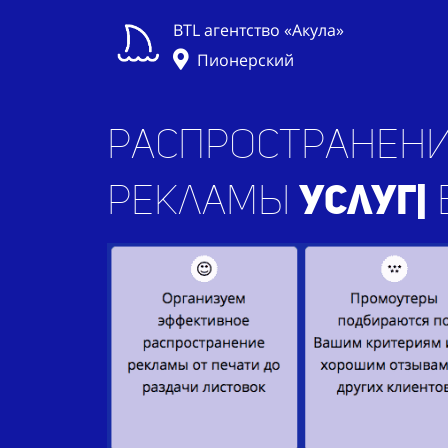
BTL агентство «Акула»
Пионерский
Распространени
рекламы
пр
|
в г