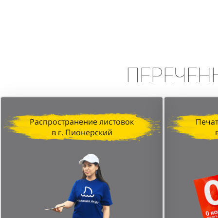
Вывод:
Промоакция в формате сп
высокую эффективность в привле
персонала и стратегически выбр
Перечен
Распространение листовок
Печат
в г. Пионерский