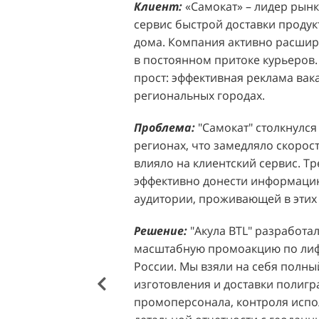
Клиент:
Клиент:
«Самокат» – лидер рынка
D&P Perfumum, известн
сервис быстрой доставки продук
ассортиментом мужских и женск
дома. Компания активно расширя
авторские композиции и верси
в постоянном притоке курьеров.
брендов. Компания обратилась к 
прост: эффективная реклама вак
четкой целью: увеличить прод
региональных городах.
продукции в розничных точках,
торговых центрах Москвы. Клиен
Проблема:
"Самокат" столкнулся
узнаваемость бренда и привлечь
регионах, что замедляло скорост
своей парфюмерии.
влияло на клиентский сервис. Т
эффективно донести информацию
Проблема:
Основной проблемо
аудитории, проживающей в этих 
недостаточный трафик потенциа
островкам бренда в торговых це
Решение:
"Акула BTL" разработа
посещаемость приводила к стаг
масштабную промоакцию по лифл
позволяла в полной мере реали
России. Мы взяли на себя полный
представленного ассортимента. 
изготовления и доставки полиг
привлечения внимания к продук
промоперсонала, контроля испо
импульсных покупок и снижало 