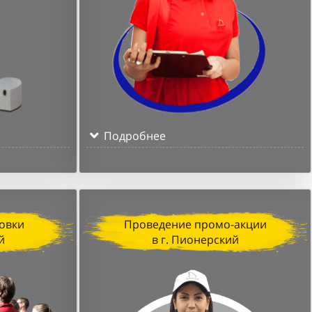
Подробнее
овки
Проведение промо-акции
й
в г. Пионерский