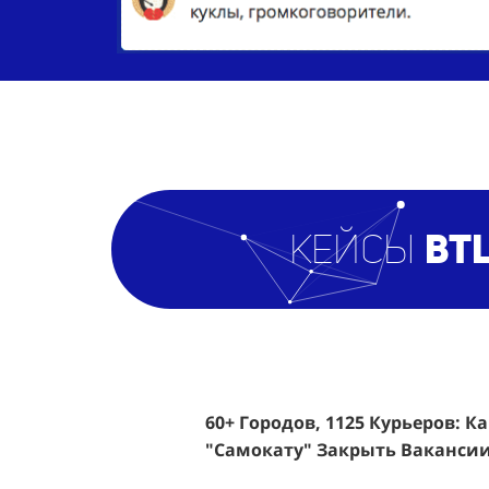
кейсы
BTL
60+ Городов, 1125 Курьеров: К
Эффективный Спреинг D&P Pe
"Самокату" Закрыть Вакансии
Клиентов По 350 Рублей За Ка