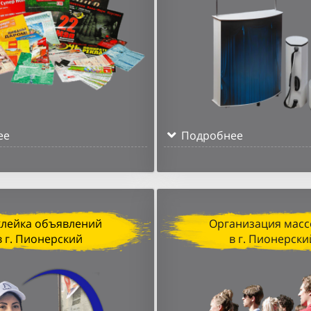
ее
Подробнее
клейка объявлений
Организация масс
в г. Пионерский
в г. Пионерски