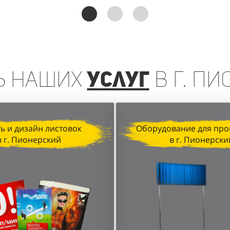
реинга, организованная агентством "Акула" для D&P P
чении клиентов и увеличении продаж. Грамотная орган
анные локации в торговых центрах позволили достичь в
ь
наших
услуг
в г. П
ь и дизайн листовок
Оборудование для про
в г. Пионерский
в г. Пионерски