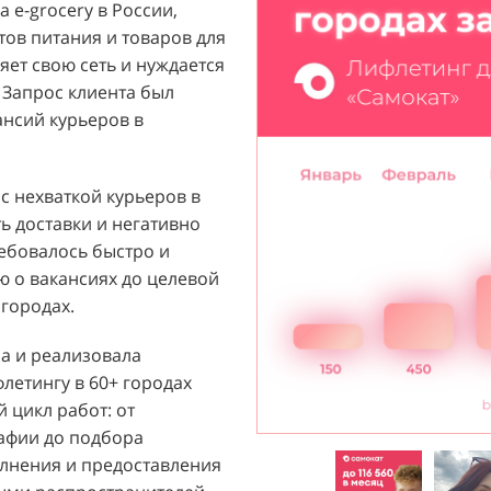
 e-grocery в России,
ый бренд с широким
тов питания и товаров для
их ароматов, включая
ет свою сеть и нуждается
и популярных мировых
 Запрос клиента был
агентству "Акула" с
ансий курьеров в
ажи парфюмерной
 расположенных в крупных
т стремился повысить
 с нехваткой курьеров в
 новых покупателей к
ь доставки и негативно
ребовалось быстро и
 о вакансиях до целевой
й D&P Perfumum был
городах.
льных клиентов к
нтрах. Низкая
ла и реализовала
нации продаж и не
етингу в 60+ городах
зовать потенциал
 цикл работ: от
Отсутствие активного
рафии до подбора
ции создавало барьер для
лнения и предоставления
общую эффективность