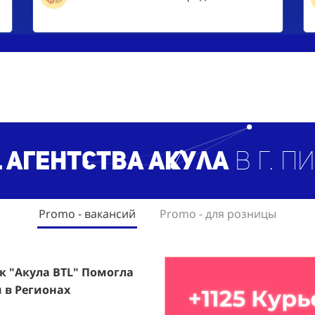
 агентст
ва Акула
в г. П
Promo - вакансий
Promo - для розницы
ак "Акула BTL" Помогла
rfumum: +1260 Новых
 в Регионах
ждого.