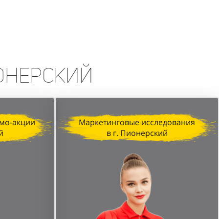
erfumum, продемонстрировала
изация, профессионализм промо-
печатляющих результатов.
ионерский
мо-акции
Маркетинговые исследования
й
в г. Пионерский