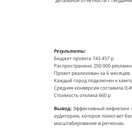
детальной отчетности с геодан
розничных точек.
Решение:
Агентство "Акула" пр
масштабной промоакции в форм
Презентабельные промо-модели,
коде (белый верх, черный низ), 
блоттеров, ароматизированных
Результаты:
Perfumum, и активно привлекал
Бюджет проекта 743 457 р
торговых центров.
Распространено 250 000 рекламн
Проект реализован за 6 месяцев.
Акция проводилась в 11 популярн
Каждый город подключен к кампа
Белая Дача, Охотный ряд, Город Р
Средняя конверсия составила 0,4
Стоимость отклика 660 р
Результаты:
За 4 месяца реализ
впечатляющее увеличение продаж
Вывод:
Эффективный лифлетинг от
привлеченных клиентов составил
аудиторию, которое помогает биз
одного клиента составила всего 
масштабирование в регионах.
промоакций.