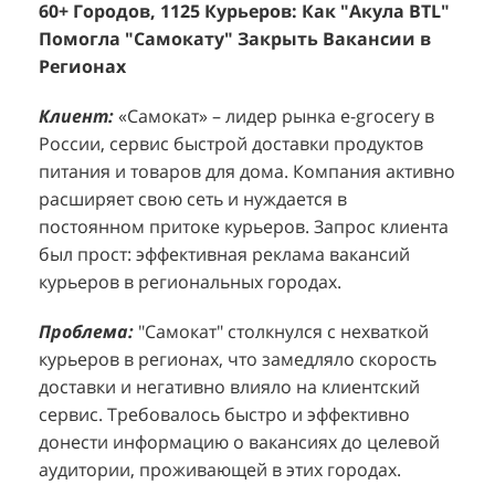
60+ Городов, 1125 Курьеров: Как "Акула BTL"
Эффективный Спреинг D&P Perfumum:
+
2
Помогла "Самокату" Закрыть Вакансии в
+1260 Новых Клиентов По 350 Рублей За
"
К
Регионах
Каждого.
Р
н
Клиент:
Клиент:
«Самокат» – лидер рынка e-grocery в
D&P Perfumum, известный бренд с
К
К
России, сервис быстрой доставки продуктов
широким ассортиментом мужских и женских
ф
м
питания и товаров для дома. Компания активно
ароматов, включая авторские композиции и
Р
д
расширяет свою сеть и нуждается в
версии популярных мировых брендов.
с
ц
постоянном притоке курьеров. Запрос клиента
Компания обратилась к агентству "Акула" с
з
п
был прост: эффективная реклама вакансий
четкой целью: увеличить продажи
о
у
курьеров в региональных городах.
парфюмерной продукции в розничных точках,
о
о
расположенных в крупных торговых центрах
э
и
Проблема:
"Самокат" столкнулся с нехваткой
Москвы. Клиент стремился повысить
п
курьеров в регионах, что замедляло скорость
П
узнаваемость бренда и привлечь новых
т
доставки и негативно влияло на клиентский
к
покупателей к своей парфюмерии.
сервис. Требовалось быстро и эффективно
к
П
донести информацию о вакансиях до целевой
Проблема:
Основной проблемой D&P
т
в