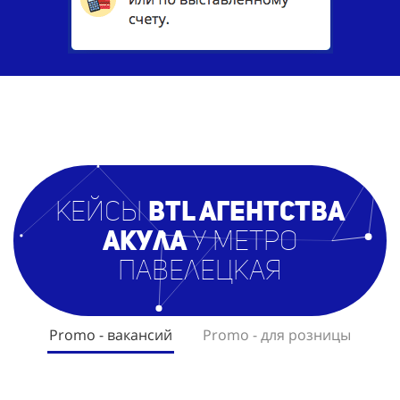
кейсы
BTL агентст
ва
Акула
у метро
Павелецкая
Promo - вакансий
Promo - для розницы