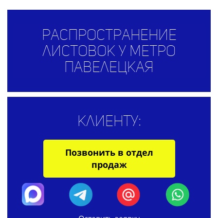
Распространение
листовок у метро
Павелецкая
Клиенту:
Позвонить в отдел
продаж