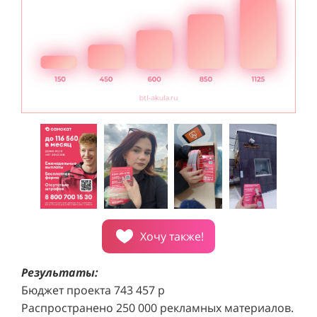
внимание посетителей торговых центров.
с
Хочу также!
Результаты:
Бюджет проекта 743 457 р