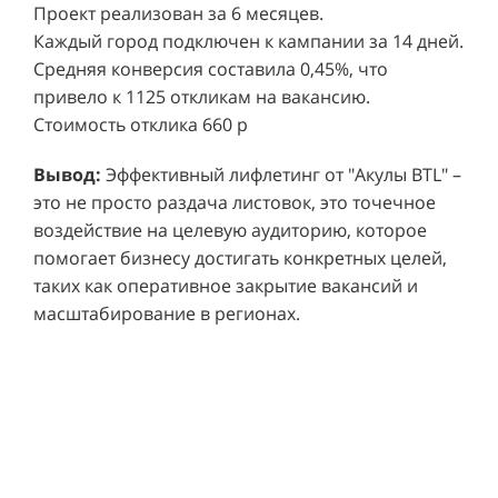
Распространено 250 000 рекламных материалов.
Проект реализован за 6 месяцев.
Каждый город подключен к кампании за 14 дней.
Средняя конверсия составила 0,45%, что
привело к 1125 откликам на вакансию.
Стоимость отклика 660 р
Ре
СМОТРЕТЬ ВИДЕО
пр
Вывод:
Эффективный лифлетинг от "Акулы BTL" –
ре
это не просто раздача листовок, это точечное
Хочу также!
от
воздействие на целевую аудиторию, которое
ко
Р
помогает бизнесу достигать конкретных целей,
Акция проводилась в 11 популярных ТЦ Москвы:
от
пр
таких как оперативное закрытие вакансий и
Columbus, Филион, Планерная, Город ш.
и 
масштабирование в регионах.
Энтузиастов, Европолис, МЕГА Белая Дача,
Вы
от
Охотный ряд, Город Рязанский просп., Бум, Мега
об
со
Химки, Гагаринский.
ли
но
пр
пр
Результаты:
За 4 месяца реализации проекта,
ре
ру
общий бюджет которого составил 436 300