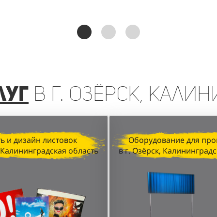
реинга, организованная агентством "Акула" для D&P P
чении клиентов и увеличении продаж. Грамотная орган
анные локации в торговых центрах позволили достичь в
луг
в г. Озёрск, Кали
ь и дизайн листовок
Оборудование для про
, Калининградская область
в г. Озёрск, Калининград