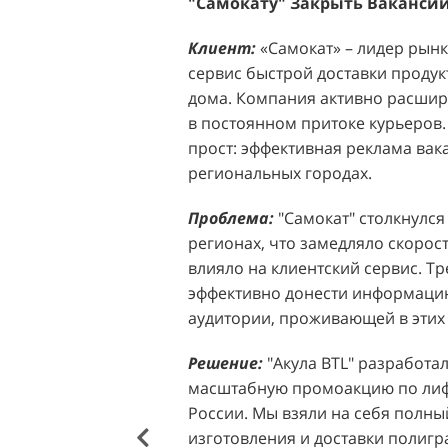
"Самокату" Закрыть Вакансии
Клиентов По 350 Рублей За Ка
Клиент:
Клиент:
«Самокат» – лидер рынка
D&P Perfumum, известн
сервис быстрой доставки продук
ассортиментом мужских и женск
дома. Компания активно расширя
авторские композиции и верси
в постоянном притоке курьеров.
брендов. Компания обратилась к 
прост: эффективная реклама вак
четкой целью: увеличить прод
региональных городах.
продукции в розничных точках,
торговых центрах Москвы. Клиен
Проблема:
"Самокат" столкнулся
узнаваемость бренда и привлечь
регионах, что замедляло скорост
своей парфюмерии.
влияло на клиентский сервис. Т
эффективно донести информацию
Проблема:
Основной проблемо
аудитории, проживающей в этих 
недостаточный трафик потенциа
островкам бренда в торговых це
Решение:
"Акула BTL" разработа
посещаемость приводила к стаг
масштабную промоакцию по лифл
позволяла в полной мере реали
России. Мы взяли на себя полный
представленного ассортимента. 
изготовления и доставки полиг
привлечения внимания к продук