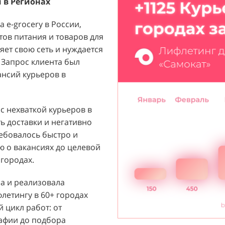
 в Регионах
ждого.
 e-grocery в России,
ый бренд с широким
тов питания и товаров для
их ароматов, включая
ет свою сеть и нуждается
и популярных мировых
 Запрос клиента был
агентству "Акула" с
ансий курьеров в
ажи парфюмерной
 расположенных в крупных
т стремился повысить
 с нехваткой курьеров в
 новых покупателей к
ь доставки и негативно
ребовалось быстро и
 о вакансиях до целевой
й D&P Perfumum был
городах.
льных клиентов к
нтрах. Низкая
ла и реализовала
нации продаж и не
етингу в 60+ городах
зовать потенциал
 цикл работ: от
Отсутствие активного
рафии до подбора
ции создавало барьер для