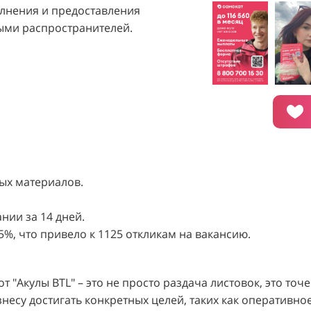
лнения и предоставления
общую эффективность
ными распространителей.
едложило организацию
ате спреинга.
 одетые в строгом дресс-
осуществляли раздачу
С
 парфюмами D&P
и внимание посетителей
ых материалов.
ых ТЦ Москвы: Columbus, Филион, Планерная, Город ш. 
нии за 14 дней.
язанский просп., Бум, Мега Химки, Гагаринский.
5%, что привело к 1125 откликам на вакансию.
ации проекта, общий бюджет которого составил 436 300 
. В среднем, каждый спреер обеспечивал 0,8 продаж в 
 "Акулы BTL" – это не просто раздача листовок, это точ
о 1260 человек, что привело к увеличению продаж на 2
несу достигать конкретных целей, таких как оперативно
350 рублей, что является экономически выгодным показа