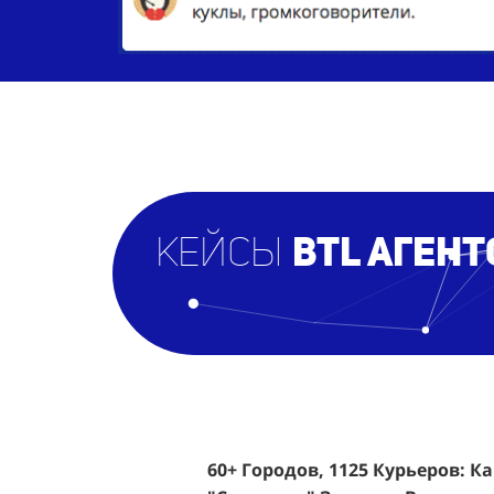
кейсы
BTL агент
60+ Городов, 1125 Курьеров: К
Эффективный Спреинг D&P Pe