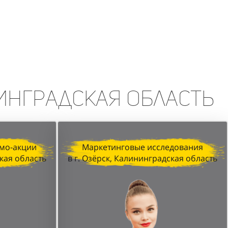
erfumum, продемонстрировала
изация, профессионализм промо-
печатляющих результатов.
нинградская область
мо-акции
Маркетинговые исследования
ская область
в г. Озёрск, Калининградская область