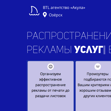
BTL агентство «Акула»
Озёрск
Распространени
рекламы
|
в г. О