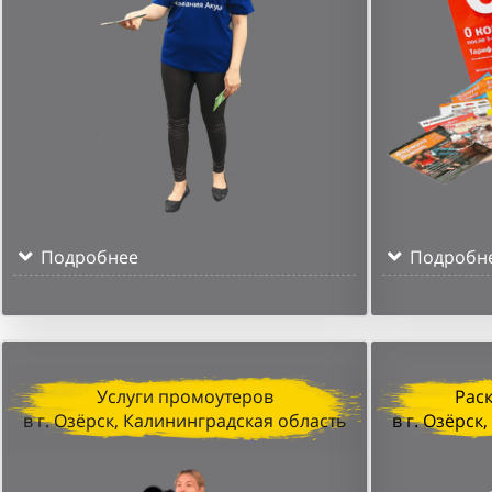
Подробнее
Подробн
Услуги промоутеров
Рас
в г. Озёрск, Калининградская область
в г. Озёрск