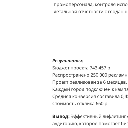
промоперсонала, контроля испо
импульсных покупок и снижало 
детальной отчетности с геодан
розничных точек.
Решение:
Агентство "Акула" пр
масштабной промоакции в форм
Презентабельные промо-модели,
коде (белый верх, черный низ), 
блоттеров, ароматизированных
Результаты:
Perfumum, и активно привлекал
Бюджет проекта 743 457 р
торговых центров.
Распространено 250 000 рекламн
Проект реализован за 6 месяцев.
Акция проводилась в 11 популярн
Каждый город подключен к кампа
Белая Дача, Охотный ряд, Город Р
Средняя конверсия составила 0,4
Стоимость отклика 660 р
Результаты:
За 4 месяца реализ
впечатляющее увеличение продаж
Вывод:
Эффективный лифлетинг от
привлеченных клиентов составил
аудиторию, которое помогает биз
одного клиента составила всего 