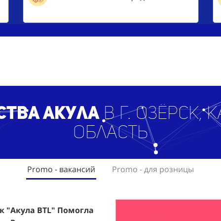
ст
ва Акула
в г. Озёрск,
область
Promo - вакансий
Promo - для розницы
ак "Акула BTL" Помогла
rfumum: +1260 Новых