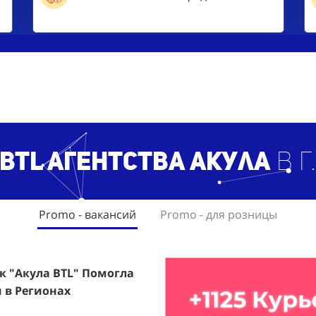
BTL агентст
ва Акула
в г
Promo - вакансий
Promo - для розницы
ак "Акула BTL" Помогла
rfumum: +1260 Новых
 в Регионах
ждого.