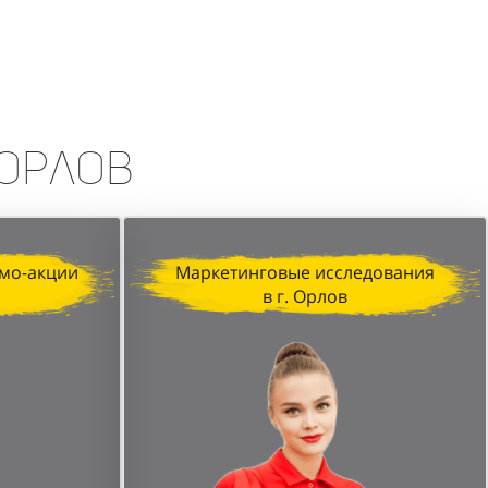
erfumum, продемонстрировала
изация, профессионализм промо-
печатляющих результатов.
 Орлов
мо-акции
Маркетинговые исследования
в г. Орлов