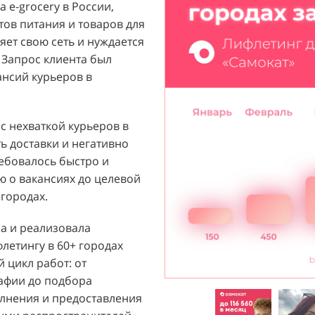
 e-grocery в России,
ый бренд с широким
тов питания и товаров для
их ароматов, включая
ет свою сеть и нуждается
и популярных мировых
 Запрос клиента был
агентству "Акула" с
ансий курьеров в
ажи парфюмерной
 расположенных в крупных
т стремился повысить
 с нехваткой курьеров в
 новых покупателей к
ь доставки и негативно
ребовалось быстро и
 о вакансиях до целевой
й D&P Perfumum был
городах.
льных клиентов к
нтрах. Низкая
ла и реализовала
нации продаж и не
етингу в 60+ городах
зовать потенциал
 цикл работ: от
Отсутствие активного
рафии до подбора
ции создавало барьер для
лнения и предоставления
общую эффективность