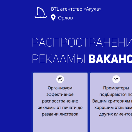
BTL агентство «Акула»
Орлов
Распространени
рекламы
това
|
в