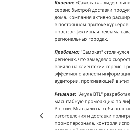
Клиент:
Клиент:
«Самокат» – лидер рынка
D&P Perfumum, известн
сервис быстрой доставки продук
ассортиментом мужских и женск
дома. Компания активно расширя
авторские композиции и верси
в постоянном притоке курьеров.
брендов. Компания обратилась к 
прост: эффективная реклама вак
четкой целью: увеличить прод
региональных городах.
продукции в розничных точках,
торговых центрах Москвы. Клиен
Проблема:
"Самокат" столкнулся
узнаваемость бренда и привлечь
регионах, что замедляло скорост
своей парфюмерии.
влияло на клиентский сервис. Т
эффективно донести информацию
Проблема:
Основной проблемо
аудитории, проживающей в этих 
недостаточный трафик потенциа
островкам бренда в торговых це
Решение:
"Акула BTL" разработа
посещаемость приводила к стаг
масштабную промоакцию по лифл
позволяла в полной мере реали
России. Мы взяли на себя полный
представленного ассортимента. 
изготовления и доставки полиг
привлечения внимания к продук
промоперсонала, контроля испо
импульсных покупок и снижало 