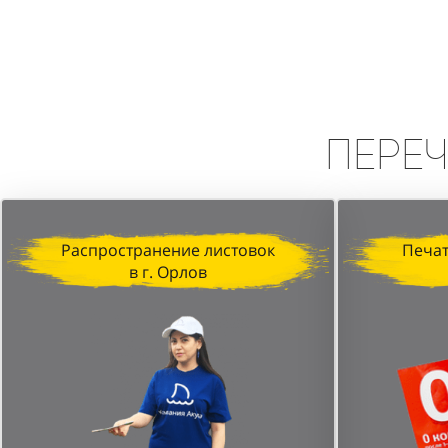
Вывод:
Промоакция в формате сп
высокую эффективность в привле
персонала и стратегически выбр
Пере
Распространение листовок
Печат
в г. Орлов