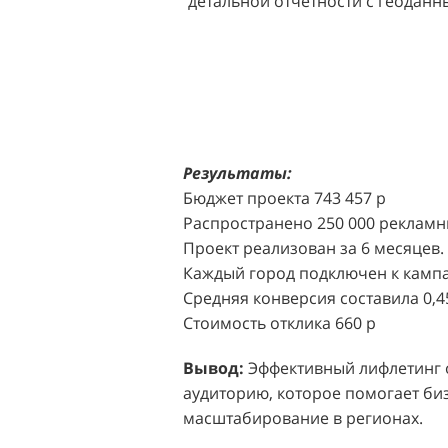
детальной отчетности с геодан
розничных точек.
Решение:
Агентство "Акула" пр
масштабной промоакции в форм
Презентабельные промо-модели,
коде (белый верх, черный низ), 
блоттеров, ароматизированных
Результаты:
Perfumum, и активно привлекал
Бюджет проекта 743 457 р
торговых центров.
Распространено 250 000 рекламн
Проект реализован за 6 месяцев.
Акция проводилась в 11 популярн
Каждый город подключен к кампа
Белая Дача, Охотный ряд, Город Р
Средняя конверсия составила 0,4
Стоимость отклика 660 р
Результаты:
За 4 месяца реализ
впечатляющее увеличение продаж
Вывод:
Эффективный лифлетинг от
привлеченных клиентов составил
аудиторию, которое помогает биз
одного клиента составила всего 
масштабирование в регионах.
промоакций.