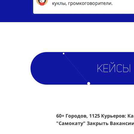
кейсы
60+ Городов, 1125 Курьеров: К
Эффективный Спреинг D&P Pe
"Самокату" Закрыть Вакансии
Клиентов По 350 Рублей За Ка