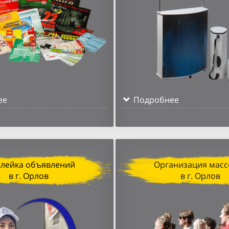
ее
Подробнее
клейка объявлений
Организация масс
в г. Орлов
в г. Орлов