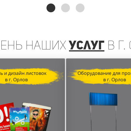
реинга, организованная агентством "Акула" для D&P P
чении клиентов и увеличении продаж. Грамотная орган
анные локации в торговых центрах позволили достичь в
чень
наших
услуг
в г.
ь и дизайн листовок
Оборудование для про
в г. Орлов
в г. Орлов