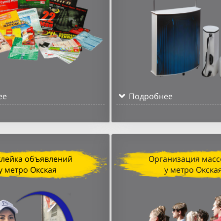
ее
Подробнее
клейка объявлений
Организация масс
у метро Окская
у метро Окска