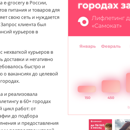
 e-grocery в России,
ый бренд с широким
тов питания и товаров для
их ароматов, включая
ет свою сеть и нуждается
и популярных мировых
 Запрос клиента был
агентству "Акула" с
ансий курьеров в
ажи парфюмерной
 расположенных в крупных
т стремился повысить
 с нехваткой курьеров в
 новых покупателей к
ь доставки и негативно
ребовалось быстро и
 о вакансиях до целевой
й D&P Perfumum был
городах.
льных клиентов к
нтрах. Низкая
ла и реализовала
нации продаж и не
етингу в 60+ городах
зовать потенциал
 цикл работ: от
Отсутствие активного
рафии до подбора
ции создавало барьер для
лнения и предоставления
общую эффективность