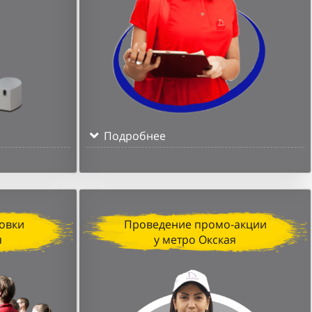
Подробнее
овки
Проведение промо-акции
я
у метро Окская