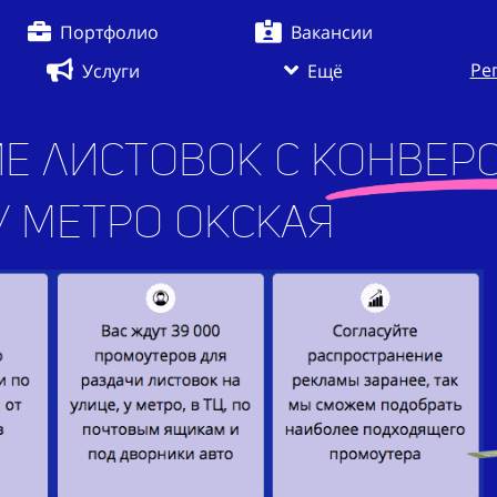
Портфолио
Вакансии
Ре
Услуги
Ещё
е листовок с конверс
етро Окская