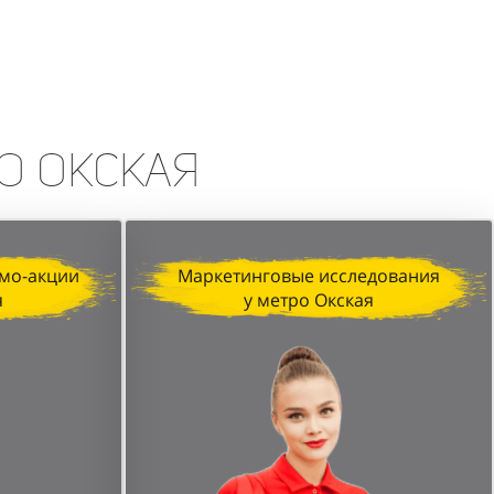
erfumum, продемонстрировала
изация, профессионализм промо-
печатляющих результатов.
о Окская
мо-акции
Маркетинговые исследования
я
у метро Окская