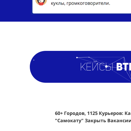
кейсы
BT
60+ Городов, 1125 Курьеров: К
Эффективный Спреинг D&P Pe
"Самокату" Закрыть Вакансии
Клиентов По 350 Рублей За Ка