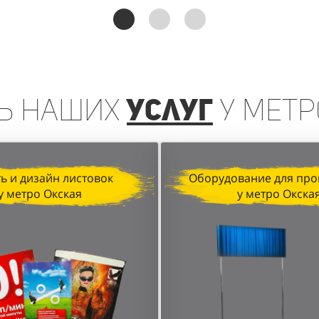
реинга, организованная агентством "Акула" для D&P P
чении клиентов и увеличении продаж. Грамотная орган
анные локации в торговых центрах позволили достичь в
ь
наших
услуг
у метр
ь и дизайн листовок
Оборудование для про
у метро Окская
у метро Окска