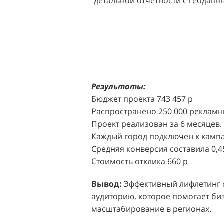
детальной отчетности с геодан
розничных точек.
Решение:
Агентство "Акула" пр
масштабной промоакции в форм
Презентабельные промо-модели,
коде (белый верх, черный низ), 
блоттеров, ароматизированных
Результаты:
Perfumum, и активно привлекал
Бюджет проекта 743 457 р
торговых центров.
Распространено 250 000 рекламн
Проект реализован за 6 месяцев.
Акция проводилась в 11 популярн
Каждый город подключен к кампа
Белая Дача, Охотный ряд, Город Р
Средняя конверсия составила 0,4
Стоимость отклика 660 р
Результаты:
За 4 месяца реализ
впечатляющее увеличение продаж
Вывод:
Эффективный лифлетинг от
привлеченных клиентов составил
аудиторию, которое помогает биз
одного клиента составила всего 
масштабирование в регионах.
промоакций.