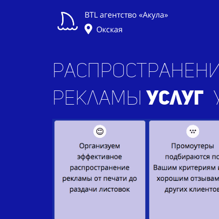
BTL агентство «Акула»
Окская
Распространени
рекламы
ус
у м