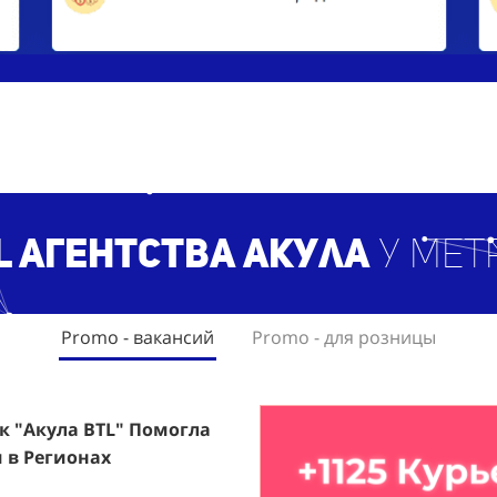
L агентст
ва Акула
у мет
Promo - вакансий
Promo - для розницы
ак "Акула BTL" Помогла
rfumum: +1260 Новых
 в Регионах
ждого.