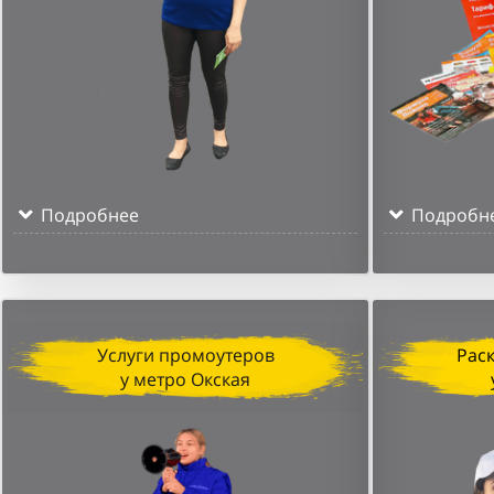
Подробнее
Подробн
Услуги промоутеров
Рас
у метро Окская