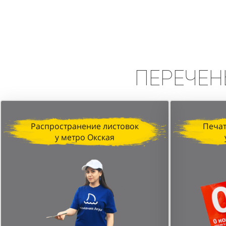
Вывод:
Промоакция в формате сп
высокую эффективность в привле
персонала и стратегически выбр
Перечен
Распространение листовок
Печат
у метро Окская