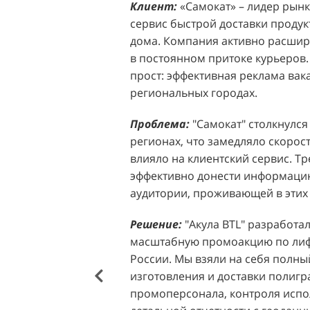
Клиент:
Клиент:
«Самокат» – лидер рынка
D&P Perfumum, известн
сервис быстрой доставки продук
ассортиментом мужских и женск
дома. Компания активно расширя
авторские композиции и верси
в постоянном притоке курьеров.
брендов. Компания обратилась к 
прост: эффективная реклама вак
четкой целью: увеличить прод
региональных городах.
продукции в розничных точках,
торговых центрах Москвы. Клиен
Проблема:
"Самокат" столкнулся
узнаваемость бренда и привлечь
регионах, что замедляло скорост
своей парфюмерии.
влияло на клиентский сервис. Т
эффективно донести информацию
Проблема:
Основной проблемо
аудитории, проживающей в этих 
недостаточный трафик потенциа
островкам бренда в торговых це
Решение:
"Акула BTL" разработа
посещаемость приводила к стаг
масштабную промоакцию по лифл
позволяла в полной мере реали
России. Мы взяли на себя полный
представленного ассортимента. 
изготовления и доставки полиг
привлечения внимания к продук
промоперсонала, контроля испо
импульсных покупок и снижало 