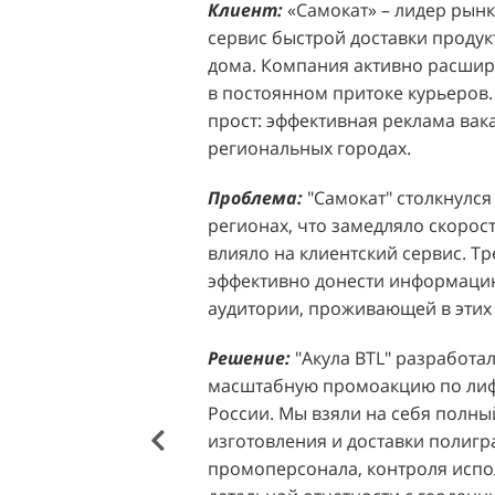
Клиент:
Клиент:
«Самокат» – лидер рынка
D&P Perfumum, известн
сервис быстрой доставки продук
ассортиментом мужских и женск
дома. Компания активно расширя
авторские композиции и верси
в постоянном притоке курьеров.
брендов. Компания обратилась к 
прост: эффективная реклама вак
четкой целью: увеличить прод
региональных городах.
продукции в розничных точках,
торговых центрах Москвы. Клиен
Проблема:
"Самокат" столкнулся
узнаваемость бренда и привлечь
регионах, что замедляло скорост
своей парфюмерии.
влияло на клиентский сервис. Т
эффективно донести информацию
Проблема:
Основной проблемо
аудитории, проживающей в этих 
недостаточный трафик потенциа
островкам бренда в торговых це
Решение:
"Акула BTL" разработа
посещаемость приводила к стаг
масштабную промоакцию по лифл
позволяла в полной мере реали
России. Мы взяли на себя полный
представленного ассортимента. 
изготовления и доставки полиг
привлечения внимания к продук
промоперсонала, контроля испо
импульсных покупок и снижало 