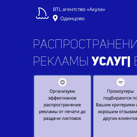
BTL агентство «Акула»
Одинцово
Распространени
рекламы
при
|
в 