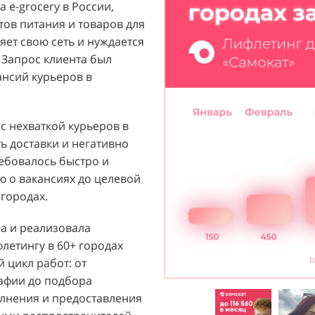
 e-grocery в России,
ый бренд с широким
тов питания и товаров для
их ароматов, включая
ет свою сеть и нуждается
и популярных мировых
 Запрос клиента был
агентству "Акула" с
ансий курьеров в
ажи парфюмерной
 расположенных в крупных
т стремился повысить
 с нехваткой курьеров в
 новых покупателей к
ь доставки и негативно
ребовалось быстро и
 о вакансиях до целевой
й D&P Perfumum был
городах.
льных клиентов к
нтрах. Низкая
ла и реализовала
нации продаж и не
етингу в 60+ городах
зовать потенциал
 цикл работ: от
Отсутствие активного
рафии до подбора
ции создавало барьер для
лнения и предоставления
общую эффективность