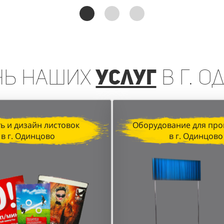
реинга, организованная агентством "Акула" для D&P P
чении клиентов и увеличении продаж. Грамотная орган
анные локации в торговых центрах позволили достичь в
нь
наших
услуг
в г. 
ь и дизайн листовок
Оборудование для про
в г. Одинцово
в г. Одинцово