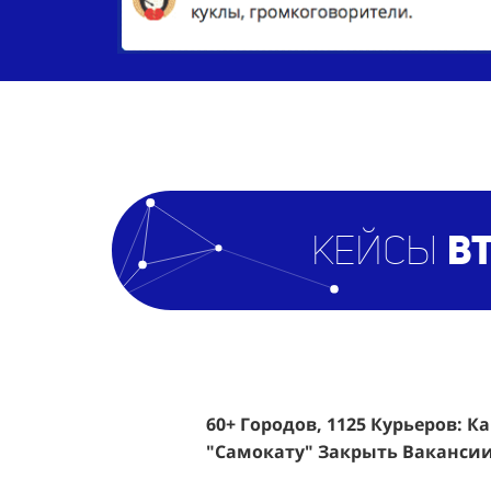
кейсы
BT
60+ Городов, 1125 Курьеров: К
Эффективный Спреинг D&P Pe
"Самокату" Закрыть Вакансии
Клиентов По 350 Рублей За Ка