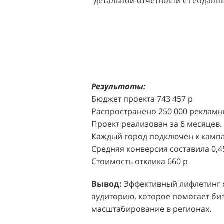
детальной отчетности с геодан
розничных точек.
Решение:
Агентство "Акула" пр
масштабной промоакции в форм
Презентабельные промо-модели,
коде (белый верх, черный низ), 
блоттеров, ароматизированных
Результаты:
Perfumum, и активно привлекал
Бюджет проекта 743 457 р
торговых центров.
Распространено 250 000 рекламн
Проект реализован за 6 месяцев.
Акция проводилась в 11 популярн
Каждый город подключен к кампа
Белая Дача, Охотный ряд, Город Р
Средняя конверсия составила 0,4
Стоимость отклика 660 р
Результаты:
За 4 месяца реализ
впечатляющее увеличение продаж
Вывод:
Эффективный лифлетинг от
привлеченных клиентов составил
аудиторию, которое помогает биз
одного клиента составила всего 
масштабирование в регионах.
промоакций.