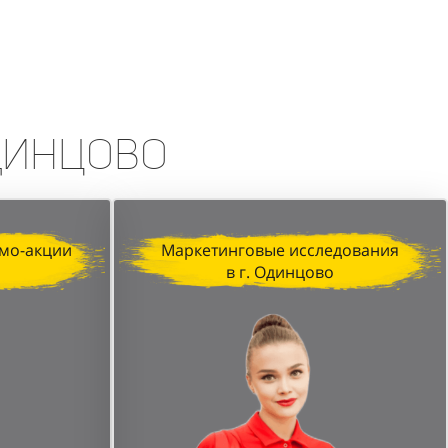
erfumum, продемонстрировала
изация, профессионализм промо-
печатляющих результатов.
Одинцово
мо-акции
Маркетинговые исследования
в г. Одинцово