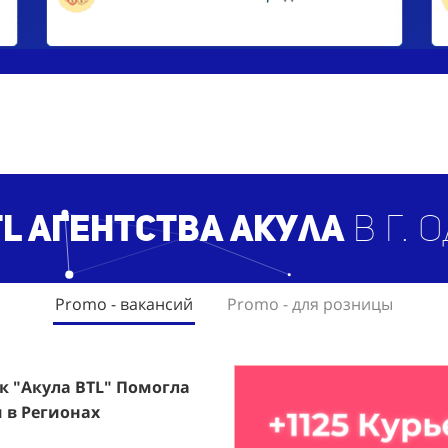
L агентст
ва Акула
в г. 
Promo - вакансий
Promo - для розницы
ак "Акула BTL" Помогла
rfumum: +1260 Новых
 в Регионах
ждого.