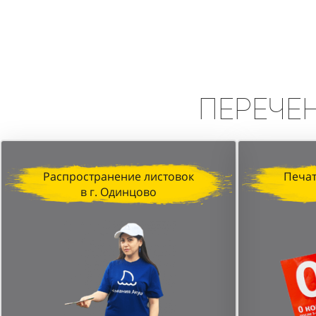
Вывод:
Промоакция в формате сп
высокую эффективность в привле
персонала и стратегически выбр
Перече
Распространение листовок
Печат
в г. Одинцово