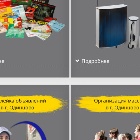
ее
Подробнее
клейка объявлений
Организация масс
в г. Одинцово
в г. Одинцово