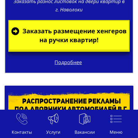
Заказать разнос листовок на двери квартир в
г. Наволоки
Заказать размещение хенгеров
на ручки квартир!
Подробнее
Распространение рекламы
под дворники автомобилей в г.
Наволоки
Контакты
Услуги
Вакансии
Меню