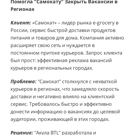
Помогла "Самокату" Закрыть Вакансии в
+1260 Новых Клиентов По 350 Рублей За
"
К
Регионах
Каждого.
Р
н
Клиент:
Клиент:
«Самокат» – лидер рынка e-grocery в
D&P Perfumum, известный бренд с
К
К
России, сервис быстрой доставки продуктов
широким ассортиментом мужских и женских
ф
м
питания и товаров для дома. Компания активно
ароматов, включая авторские композиции и
Р
д
расширяет свою сеть и нуждается в
версии популярных мировых брендов.
с
ц
постоянном притоке курьеров. Запрос клиента
Компания обратилась к агентству "Акула" с
з
п
был прост: эффективная реклама вакансий
четкой целью: увеличить продажи
о
у
курьеров в региональных городах.
парфюмерной продукции в розничных точках,
о
о
расположенных в крупных торговых центрах
э
и
Проблема:
"Самокат" столкнулся с нехваткой
Москвы. Клиент стремился повысить
п
курьеров в регионах, что замедляло скорость
П
узнаваемость бренда и привлечь новых
т
доставки и негативно влияло на клиентский
к
покупателей к своей парфюмерии.
сервис. Требовалось быстро и эффективно
к
П
донести информацию о вакансиях до целевой
Проблема:
Основной проблемой D&P
т
в
аудитории, проживающей в этих городах.
Perfumum был недостаточный трафик
о
п
потенциальных клиентов к островкам бренда в
с
с
Решение:
"Акула BTL" разработала и
торговых центрах. Низкая посещаемость
о
п