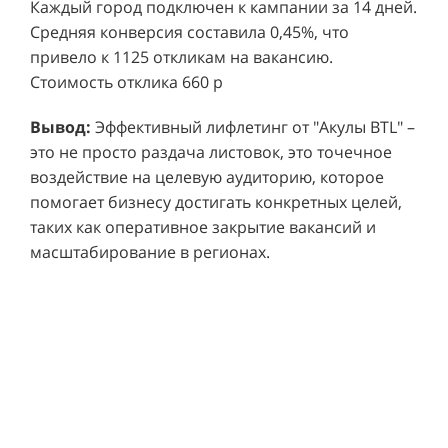
Каждый город подключен к кампании за 14 дней.
Средняя конверсия составила 0,45%, что
привело к 1125 откликам на вакансию.
Стоимость отклика 660 р
Ре
СМОТРЕТЬ ВИДЕО
пр
Вывод:
Эффективный лифлетинг от "Акулы BTL" –
ре
это не просто раздача листовок, это точечное
Хочу также!
от
воздействие на целевую аудиторию, которое
ко
Р
помогает бизнесу достигать конкретных целей,
Акция проводилась в 11 популярных ТЦ Москвы:
от
пр
таких как оперативное закрытие вакансий и
Columbus, Филион, Планерная, Город ш.
и 
масштабирование в регионах.
Энтузиастов, Европолис, МЕГА Белая Дача,
Вы
от
Охотный ряд, Город Рязанский просп., Бум, Мега
об
со
Химки, Гагаринский.
ли
но
пр
пр
Результаты:
За 4 месяца реализации проекта,
ре
ру
общий бюджет которого составил 436 300
пе
рублей, было достигнуто впечатляющее
аг
В
увеличение продаж. В среднем, каждый спреер
ре
не