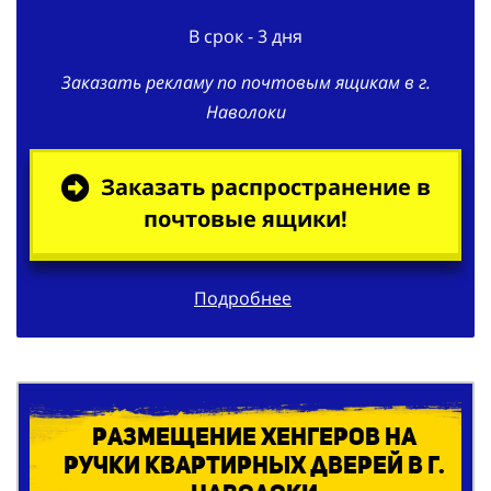
В срок - 3 дня
Заказать рекламу по почтовым ящикам в г.
Наволоки
Заказать распространение в
почтовые ящики!
Подробнее
Размещение хенгеров на
ручки квартирных дверей в г.