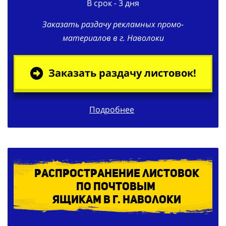
В срок - 3 дня
Заказать раздачу рекламных промо-
материалов в г. Наволоки
Заказать раздачу листовок!
Подробнее
Распространение листовок
по
почтовым
ящикам в г. Наволоки