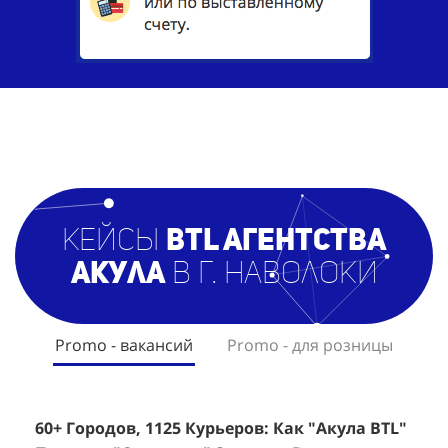
кейсы
BTL агентст
ва
Акула
в г. Наволоки
Promo - вакансий
Promo - для розницы
60+ Городов, 1125 Курьеров: Как "Акула BTL"
Эффективный Спреинг D&P Perfumum:
+
2