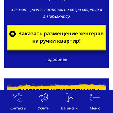
Заказать разнос листовок на двери квартир в
г. Нарьян-Мар
Заказать размещение хенгеров
на ручки квартир!
Подробнее
Распространение рекламы
под дворники автомобилей в г.
Нарьян-Мар
Контакты
Услуги
Вакансии
Меню