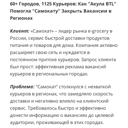
Помогла "Самокату" Закрыть Вакансии в
+1260 Новых Клиентов По 350 Рублей За
"
К
Регионах
Каждого.
Р
н
Клиент:
Клиент:
«Самокат» – лидер рынка e-grocery в
D&P Perfumum, известный бренд с
К
К
России, сервис быстрой доставки продуктов
широким ассортиментом мужских и женских
ф
м
питания и товаров для дома. Компания активно
ароматов, включая авторские композиции и
Р
д
расширяет свою сеть и нуждается в
версии популярных мировых брендов.
с
ц
постоянном притоке курьеров. Запрос клиента
Компания обратилась к агентству "Акула" с
з
п
был прост: эффективная реклама вакансий
четкой целью: увеличить продажи
о
у
курьеров в региональных городах.
парфюмерной продукции в розничных точках,
о
о
расположенных в крупных торговых центрах
э
и
Проблема:
"Самокат" столкнулся с нехваткой
Москвы. Клиент стремился повысить
п
курьеров в регионах, что замедляло скорость
П
узнаваемость бренда и привлечь новых
т
доставки и негативно влияло на клиентский
к
покупателей к своей парфюмерии.
сервис. Требовалось быстро и эффективно
к
П
донести информацию о вакансиях до целевой
Проблема:
Основной проблемой D&P
т
в
аудитории, проживающей в этих городах.
Perfumum был недостаточный трафик
о
п
потенциальных клиентов к островкам бренда в
с
с
Решение:
"Акула BTL" разработала и
торговых центрах. Низкая посещаемость
о
п