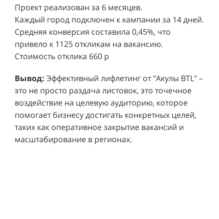
Каждый город подключен к кампании за 14 дней.
Средняя конверсия составила 0,45%, что
привело к 1125 откликам на вакансию.
Стоимость отклика 660 р
Ре
СМОТРЕТЬ ВИДЕО
пр
Вывод:
Эффективный лифлетинг от "Акулы BTL" –
ре
это не просто раздача листовок, это точечное
Хочу также!
от
воздействие на целевую аудиторию, которое
ко
Р
помогает бизнесу достигать конкретных целей,
Акция проводилась в 11 популярных ТЦ Москвы:
от
пр
таких как оперативное закрытие вакансий и
Columbus, Филион, Планерная, Город ш.
и 
масштабирование в регионах.
Энтузиастов, Европолис, МЕГА Белая Дача,
Вы
от
Охотный ряд, Город Рязанский просп., Бум, Мега
об
со
Химки, Гагаринский.
ли
но
пр
пр
Результаты:
За 4 месяца реализации проекта,
ре
ру
общий бюджет которого составил 436 300
пе
рублей, было достигнуто впечатляющее
аг
В
увеличение продаж. В среднем, каждый спреер
ре
не