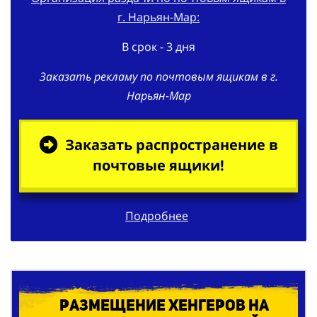
В срок - 3 дня
Заказать рекламу по почтовым ящикам в г.
Нарьян-Мар
Заказать распространение в
почтовые ящики!
Подробнее
Размещение хенгеров на
ручки квартирных дверей в г.
Нарьян-Мар