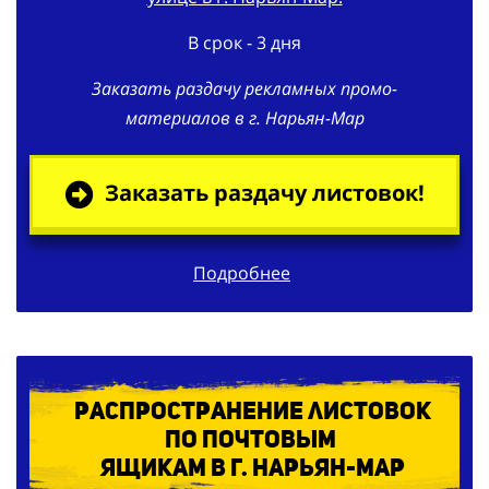
В срок - 3 дня
Заказать раздачу рекламных промо-
материалов в г. Нарьян-Мар
Заказать раздачу листовок!
Подробнее
Распространение листовок
по
почтовым
ящикам в г. Нарьян-Мар