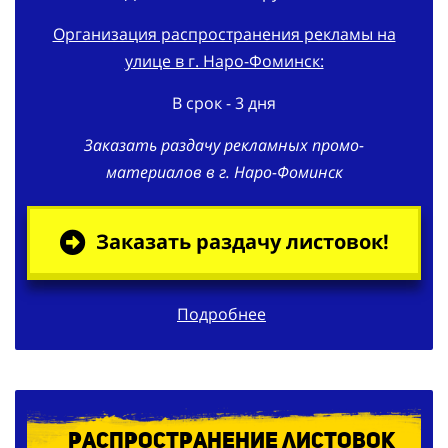
улице в г. Наро-Фоминск:
В срок - 3 дня
Заказать раздачу рекламных промо-
материалов в г. Наро-Фоминск
Заказать раздачу листовок!
Подробнее
Распространение листовок
по
почтовым