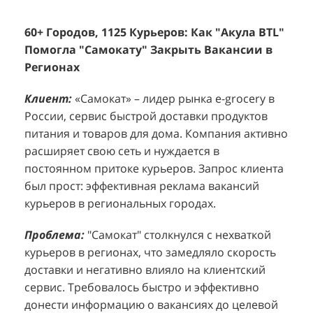
60+ Городов, 1125 Курьеров: Как "Акула BTL"
Эффективный Спреинг D&P Perfumum:
+
2
Помогла "Самокату" Закрыть Вакансии в
+1260 Новых Клиентов По 350 Рублей За
"
К
Регионах
Каждого.
Р
н
Клиент:
Клиент:
«Самокат» – лидер рынка e-grocery в
D&P Perfumum, известный бренд с
К
К
России, сервис быстрой доставки продуктов
широким ассортиментом мужских и женских
ф
м
питания и товаров для дома. Компания активно
ароматов, включая авторские композиции и
Р
д
расширяет свою сеть и нуждается в
версии популярных мировых брендов.
с
ц
постоянном притоке курьеров. Запрос клиента
Компания обратилась к агентству "Акула" с
з
п
был прост: эффективная реклама вакансий
четкой целью: увеличить продажи
о
у
курьеров в региональных городах.
парфюмерной продукции в розничных точках,
о
о
расположенных в крупных торговых центрах
э
и
Проблема:
"Самокат" столкнулся с нехваткой
Москвы. Клиент стремился повысить
п
курьеров в регионах, что замедляло скорость
П
узнаваемость бренда и привлечь новых
т
доставки и негативно влияло на клиентский
к
покупателей к своей парфюмерии.
сервис. Требовалось быстро и эффективно
к
П
донести информацию о вакансиях до целевой
Проблема:
Основной проблемой D&P
т
в
аудитории, проживающей в этих городах.
Perfumum был недостаточный трафик
о
п