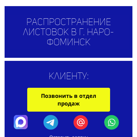
Распространение
листовок в г. Наро-
Фоминск
Клиенту:
Позвонить в отдел
продаж