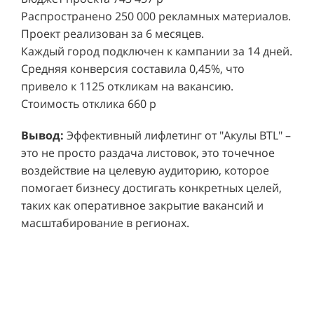
Проект реализован за 6 месяцев.
Каждый город подключен к кампании за 14 дней.
Средняя конверсия составила 0,45%, что
привело к 1125 откликам на вакансию.
Стоимость отклика 660 р
Ре
СМОТРЕТЬ ВИДЕО
пр
Вывод:
Эффективный лифлетинг от "Акулы BTL" –
ре
это не просто раздача листовок, это точечное
Хочу также!
от
воздействие на целевую аудиторию, которое
ко
Р
помогает бизнесу достигать конкретных целей,
Акция проводилась в 11 популярных ТЦ Москвы:
от
пр
таких как оперативное закрытие вакансий и
Columbus, Филион, Планерная, Город ш.
и 
масштабирование в регионах.
Энтузиастов, Европолис, МЕГА Белая Дача,
Вы
от
Охотный ряд, Город Рязанский просп., Бум, Мега
об
со
Химки, Гагаринский.
ли
но
пр
пр
Результаты:
За 4 месяца реализации проекта,
ре
ру
общий бюджет которого составил 436 300
пе
рублей, было достигнуто впечатляющее
аг
В