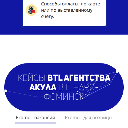
кейсы
BTL агентст
ва
Акула
в г. Наро-
Фоминск
Promo - вакансий
Promo - для розницы