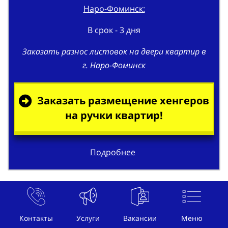
В срок - 3 дня
Заказать разнос листовок на двери квартир в
г. Наро-Фоминск
Заказать размещение хенгеров
на ручки квартир!
Подробнее
Распространение рекламы
под дворники автомобилей в г.
Контакты
Услуги
Вакансии
Меню
Наро-Фоминск