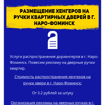
Размещение хенгеров на
ручки квартирных дверей в г.
Наро-Фоминск
Услуги распространения дорхенгеров в г. Наро-
Фоминск. Повесим рекламу на дверные ручки
квартир.
Стоимость распространения хенгеров на
ручки двери в г. Наро-Фоминск:
От 3.2 рублей за штуку
Организация рекламы на дверных ручках в г.
Наро-Фоминск: