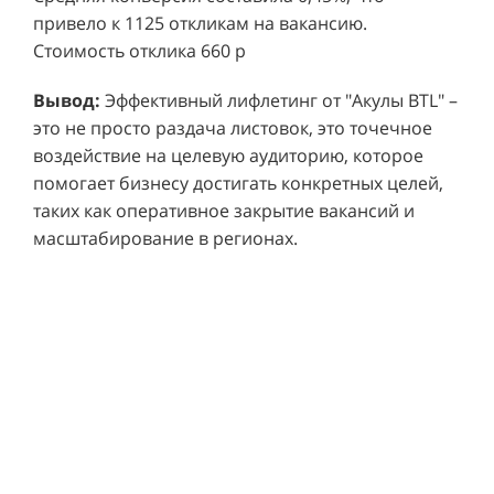
привело к 1125 откликам на вакансию.
Стоимость отклика 660 р
Ре
СМОТРЕТЬ ВИДЕО
пр
Вывод:
Эффективный лифлетинг от "Акулы BTL" –
ре
это не просто раздача листовок, это точечное
Хочу также!
от
воздействие на целевую аудиторию, которое
ко
Р
помогает бизнесу достигать конкретных целей,
Акция проводилась в 11 популярных ТЦ Москвы:
от
пр
таких как оперативное закрытие вакансий и
Columbus, Филион, Планерная, Город ш.
и 
масштабирование в регионах.
Энтузиастов, Европолис, МЕГА Белая Дача,
Вы
от
Охотный ряд, Город Рязанский просп., Бум, Мега
об
со
Химки, Гагаринский.
ли
но
пр
пр
Результаты:
За 4 месяца реализации проекта,
ре
ру
общий бюджет которого составил 436 300
пе
рублей, было достигнуто впечатляющее
аг
В
увеличение продаж. В среднем, каждый спреер
ре
не
обеспечивал 0,8 продаж в час. Общее
шт
ма
количество привлеченных клиентов составило