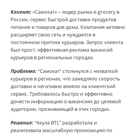
Клиент:
Клиент:
«Самокат» – лидер рынка e-grocery в
D&P Perfumum, известный бренд с
К
К
России, сервис быстрой доставки продуктов
широким ассортиментом мужских и женских
ф
м
питания и товаров для дома. Компания активно
ароматов, включая авторские композиции и
Р
д
расширяет свою сеть и нуждается в
версии популярных мировых брендов.
с
ц
постоянном притоке курьеров. Запрос клиента
Компания обратилась к агентству "Акула" с
з
п
был прост: эффективная реклама вакансий
четкой целью: увеличить продажи
о
у
курьеров в региональных городах.
парфюмерной продукции в розничных точках,
о
о
расположенных в крупных торговых центрах
э
и
Проблема:
"Самокат" столкнулся с нехваткой
Москвы. Клиент стремился повысить
п
курьеров в регионах, что замедляло скорость
П
узнаваемость бренда и привлечь новых
т
доставки и негативно влияло на клиентский
к
покупателей к своей парфюмерии.
сервис. Требовалось быстро и эффективно
к
П
донести информацию о вакансиях до целевой
Проблема:
Основной проблемой D&P
т
в
аудитории, проживающей в этих городах.
Perfumum был недостаточный трафик
о
п
потенциальных клиентов к островкам бренда в
с
с
Решение:
"Акула BTL" разработала и
торговых центрах. Низкая посещаемость
о
п
реализовала масштабную промоакцию по
приводила к стагнации продаж и не позволяла
р
т