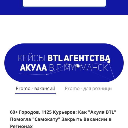
кейсы
BTL агентст
ва
Акула
в г. Мурманск
Promo - вакансий
Promo - для розницы
60+ Городов, 1125 Курьеров: Как "Акула BTL"
Эффективный Спреинг D&P Perfumum:
+
2
Помогла "Самокату" Закрыть Вакансии в
+1260 Новых Клиентов По 350 Рублей За
"
К
Регионах
Каждого.
Р
н