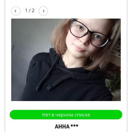
1
/
2
Нет в черном списке
Анна ***