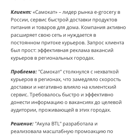
Клиент:
Клиент:
«Самокат» – лидер рынка e-grocery в
D&P Perfumum, известный бренд с
К
К
России, сервис быстрой доставки продуктов
широким ассортиментом мужских и женских
ф
м
питания и товаров для дома. Компания активно
ароматов, включая авторские композиции и
Р
д
расширяет свою сеть и нуждается в
версии популярных мировых брендов.
с
ц
постоянном притоке курьеров. Запрос клиента
Компания обратилась к агентству "Акула" с
з
п
был прост: эффективная реклама вакансий
четкой целью: увеличить продажи
о
у
курьеров в региональных городах.
парфюмерной продукции в розничных точках,
о
о
расположенных в крупных торговых центрах
э
и
Проблема:
"Самокат" столкнулся с нехваткой
Москвы. Клиент стремился повысить
п
курьеров в регионах, что замедляло скорость
П
узнаваемость бренда и привлечь новых
т
доставки и негативно влияло на клиентский
к
покупателей к своей парфюмерии.
сервис. Требовалось быстро и эффективно
к
П
донести информацию о вакансиях до целевой
Проблема:
Основной проблемой D&P
т
в
аудитории, проживающей в этих городах.
Perfumum был недостаточный трафик
о
п
потенциальных клиентов к островкам бренда в
с
с
Решение:
"Акула BTL" разработала и
торговых центрах. Низкая посещаемость
о
п
реализовала масштабную промоакцию по
приводила к стагнации продаж и не позволяла
р
т