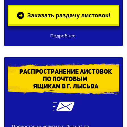
Заказать раздачу листовок!
Подробнее
Распространение листовок
по
почтовым
ящикам в г. Лысьва
Предоставим услуги в г. Лысьва по