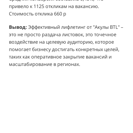
привело к 1125 откликам на вакансию.
Стоимость отклика 660 р
Ре
СМОТРЕТЬ ВИДЕО
пр
Вывод:
Эффективный лифлетинг от "Акулы BTL" –
ре
это не просто раздача листовок, это точечное
Хочу также!
от
воздействие на целевую аудиторию, которое
ко
Р
помогает бизнесу достигать конкретных целей,
Акция проводилась в 11 популярных ТЦ Москвы:
от
пр
таких как оперативное закрытие вакансий и
Columbus, Филион, Планерная, Город ш.
и 
масштабирование в регионах.
Энтузиастов, Европолис, МЕГА Белая Дача,
Вы
от
Охотный ряд, Город Рязанский просп., Бум, Мега
об
со
Химки, Гагаринский.
ли
но
пр
пр
Результаты:
За 4 месяца реализации проекта,
ре
ру
общий бюджет которого составил 436 300
пе
рублей, было достигнуто впечатляющее
аг
В
увеличение продаж. В среднем, каждый спреер
ре
не
обеспечивал 0,8 продаж в час. Общее
шт
ма
количество привлеченных клиентов составило