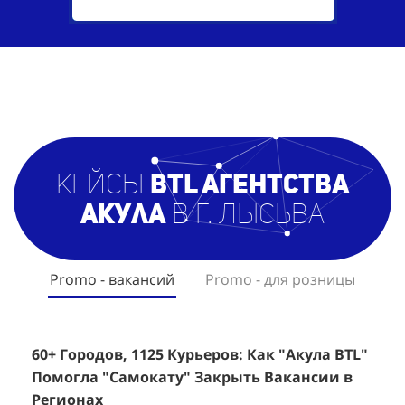
кейсы
BTL агентст
ва
Акула
в г. Лысьва
Promo - вакансий
Promo - для розницы
60+ Городов, 1125 Курьеров: Как "Акула BTL"
Эффективный Спреинг D&P Perfumum:
+
2
Помогла "Самокату" Закрыть Вакансии в
+1260 Новых Клиентов По 350 Рублей За
"
К
Регионах
Каждого.
Р
н