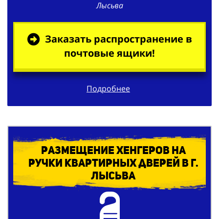
Лысьва
Заказать распространение в
почтовые ящики!
Подробнее
Размещение хенгеров на
ручки квартирных дверей в г.
Лысьва