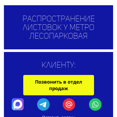
Распространение
листовок у метро
Лесопарковая
Клиенту:
Позвонить в отдел
продаж