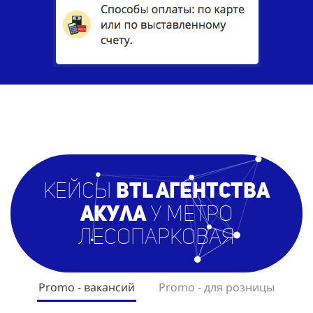
кейсы
BTL агентст
ва
Акула
у метро
Лесопарковая
Promo - вакансий
Promo - для розницы