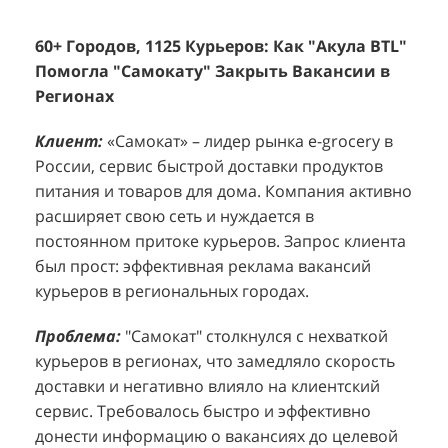
60+ Городов, 1125 Курьеров: Как "Акула BTL"
Эффективный Спреинг D&P Perfumum:
+
2
Помогла "Самокату" Закрыть Вакансии в
+1260 Новых Клиентов По 350 Рублей За
"
К
Регионах
Каждого.
Р
н
Клиент:
Клиент:
«Самокат» – лидер рынка e-grocery в
D&P Perfumum, известный бренд с
К
К
России, сервис быстрой доставки продуктов
широким ассортиментом мужских и женских
ф
м
питания и товаров для дома. Компания активно
ароматов, включая авторские композиции и
Р
д
расширяет свою сеть и нуждается в
версии популярных мировых брендов.
с
ц
постоянном притоке курьеров. Запрос клиента
Компания обратилась к агентству "Акула" с
з
п
был прост: эффективная реклама вакансий
четкой целью: увеличить продажи
о
у
курьеров в региональных городах.
парфюмерной продукции в розничных точках,
о
о
расположенных в крупных торговых центрах
э
и
Проблема:
"Самокат" столкнулся с нехваткой
Москвы. Клиент стремился повысить
п
курьеров в регионах, что замедляло скорость
П
узнаваемость бренда и привлечь новых
т
доставки и негативно влияло на клиентский
к
покупателей к своей парфюмерии.
сервис. Требовалось быстро и эффективно
к
П
донести информацию о вакансиях до целевой
Проблема:
Основной проблемой D&P
т
в