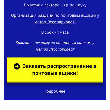
В частном секторе - 8 р. за штуку
Организация раздачи по почтовым ящикам у
метро Лесопарковая:
В срок - 4 часа
Заказать рекламу по почтовым ящикам у
метро Лесопарковая
Заказать распространение в
почтовые ящики!
Подробнее