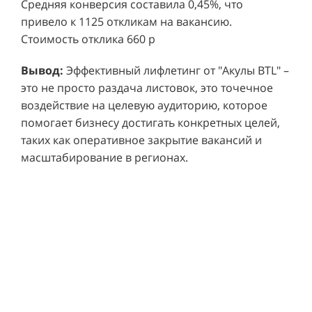
Средняя конверсия составила 0,45%, что
привело к 1125 откликам на вакансию.
Стоимость отклика 660 р
Вывод:
Эффективный лифлетинг от "Акулы BTL" –
это не просто раздача листовок, это точечное
воздействие на целевую аудиторию, которое
Ре
СМОТРЕТЬ ВИДЕО
помогает бизнесу достигать конкретных целей,
пр
таких как оперативное закрытие вакансий и
ре
масштабирование в регионах.
Хочу также!
от
ко
Р
Акция проводилась в 11 популярных ТЦ Москвы:
от
пр
Columbus, Филион, Планерная, Город ш.
и 
Энтузиастов, Европолис, МЕГА Белая Дача,
Вы
от
Охотный ряд, Город Рязанский просп., Бум, Мега
об
со
Химки, Гагаринский.
ли
но
пр
пр
Результаты:
За 4 месяца реализации проекта,
ре
ру
общий бюджет которого составил 436 300