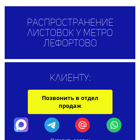
Распространение
листовок у метро
Лефортово
Клиенту:
Позвонить в отдел
продаж