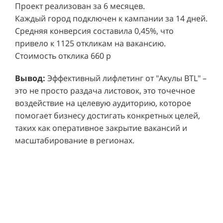
Распространено 250 000 рекламных материалов.
Проект реализован за 6 месяцев.
Каждый город подключен к кампании за 14 дней.
Средняя конверсия составила 0,45%, что
привело к 1125 откликам на вакансию.
Стоимость отклика 660 р
Ре
СМОТРЕТЬ ВИДЕО
пр
Вывод:
Эффективный лифлетинг от "Акулы BTL" –
ре
это не просто раздача листовок, это точечное
Хочу также!
от
воздействие на целевую аудиторию, которое
ко
Р
помогает бизнесу достигать конкретных целей,
Акция проводилась в 11 популярных ТЦ Москвы:
от
пр
таких как оперативное закрытие вакансий и
Columbus, Филион, Планерная, Город ш.
и 
масштабирование в регионах.
Энтузиастов, Европолис, МЕГА Белая Дача,
Вы
от
Охотный ряд, Город Рязанский просп., Бум, Мега
об
со
Химки, Гагаринский.
ли
но
пр
пр
Результаты:
За 4 месяца реализации проекта,
ре
ру
общий бюджет которого составил 436 300