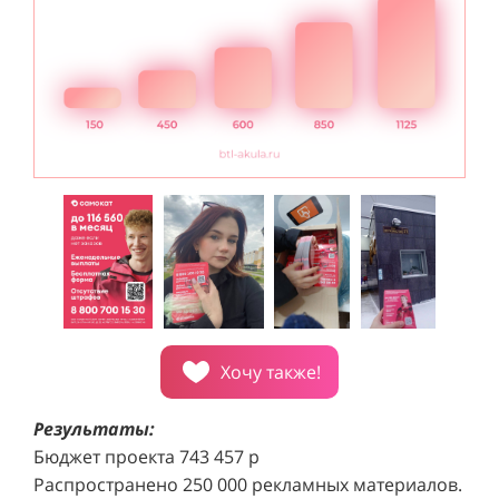
внимание посетителей торговых центров.
с
Хочу также!
Результаты:
Бюджет проекта 743 457 р