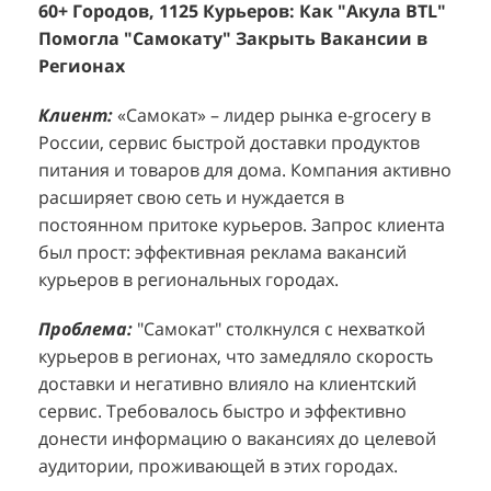
60+ Городов, 1125 Курьеров: Как "Акула BTL"
Эффективный Спреинг D&P Perfumum:
+
2
Помогла "Самокату" Закрыть Вакансии в
+1260 Новых Клиентов По 350 Рублей За
"
К
Регионах
Каждого.
Р
н
Клиент:
Клиент:
«Самокат» – лидер рынка e-grocery в
D&P Perfumum, известный бренд с
К
К
России, сервис быстрой доставки продуктов
широким ассортиментом мужских и женских
ф
м
питания и товаров для дома. Компания активно
ароматов, включая авторские композиции и
Р
д
расширяет свою сеть и нуждается в
версии популярных мировых брендов.
с
ц
постоянном притоке курьеров. Запрос клиента
Компания обратилась к агентству "Акула" с
з
п
был прост: эффективная реклама вакансий
четкой целью: увеличить продажи
о
у
курьеров в региональных городах.
парфюмерной продукции в розничных точках,
о
о
расположенных в крупных торговых центрах
э
и
Проблема:
"Самокат" столкнулся с нехваткой
Москвы. Клиент стремился повысить
п
курьеров в регионах, что замедляло скорость
П
узнаваемость бренда и привлечь новых
т
доставки и негативно влияло на клиентский
к
покупателей к своей парфюмерии.
сервис. Требовалось быстро и эффективно
к
П
донести информацию о вакансиях до целевой
Проблема:
Основной проблемой D&P
т
в