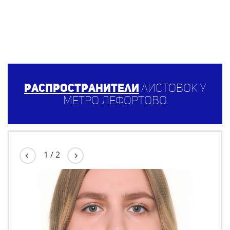
Распространители
листовок у
метро Лефортово
1
/
2