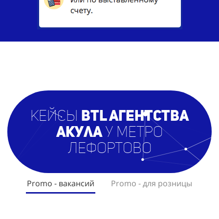
кейсы
BTL агентст
ва
Акула
у метро
Лефортово
Promo - вакансий
Promo - для розницы