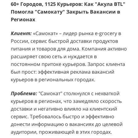
60+ Городов, 1125 Курьеров: Как "Акула BTL"
Эффективный Спреинг D&P Perfumum:
+
2
Помогла "Самокату" Закрыть Вакансии в
+1260 Новых Клиентов По 350 Рублей За
"
К
Регионах
Каждого.
Р
н
Клиент:
Клиент:
«Самокат» – лидер рынка e-grocery в
D&P Perfumum, известный бренд с
К
К
России, сервис быстрой доставки продуктов
широким ассортиментом мужских и женских
ф
м
питания и товаров для дома. Компания активно
ароматов, включая авторские композиции и
Р
д
расширяет свою сеть и нуждается в
версии популярных мировых брендов.
с
ц
постоянном притоке курьеров. Запрос клиента
Компания обратилась к агентству "Акула" с
з
п
был прост: эффективная реклама вакансий
четкой целью: увеличить продажи
о
у
курьеров в региональных городах.
парфюмерной продукции в розничных точках,
о
о
расположенных в крупных торговых центрах
э
и
Проблема:
"Самокат" столкнулся с нехваткой
Москвы. Клиент стремился повысить
п
курьеров в регионах, что замедляло скорость
П
узнаваемость бренда и привлечь новых
т
доставки и негативно влияло на клиентский
к
покупателей к своей парфюмерии.
сервис. Требовалось быстро и эффективно
к
П
донести информацию о вакансиях до целевой
Проблема:
Основной проблемой D&P
т
в
аудитории, проживающей в этих городах.
Perfumum был недостаточный трафик
о
п