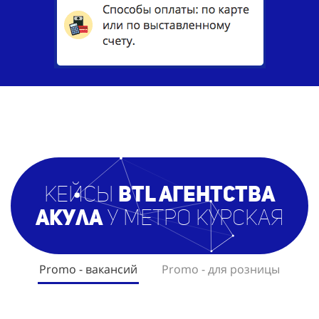
кейсы
BTL агентст
ва
Акула
у метро Курская
Promo - вакансий
Promo - для розницы