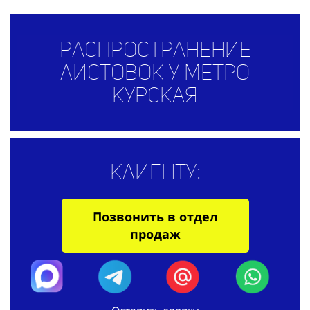
Распространение
листовок у метро
Курская
Клиенту:
Позвонить в отдел
продаж