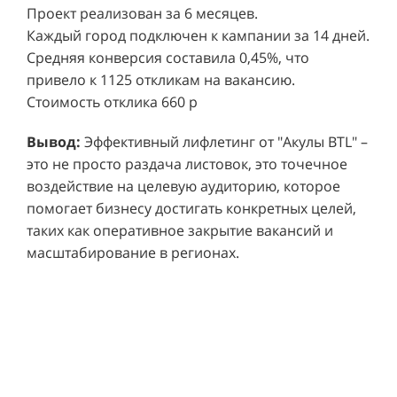
Проект реализован за 6 месяцев.
Каждый город подключен к кампании за 14 дней.
Средняя конверсия составила 0,45%, что
привело к 1125 откликам на вакансию.
Стоимость отклика 660 р
Ре
СМОТРЕТЬ ВИДЕО
пр
Вывод:
Эффективный лифлетинг от "Акулы BTL" –
ре
это не просто раздача листовок, это точечное
Хочу также!
от
воздействие на целевую аудиторию, которое
ко
Р
помогает бизнесу достигать конкретных целей,
Акция проводилась в 11 популярных ТЦ Москвы:
от
пр
таких как оперативное закрытие вакансий и
Columbus, Филион, Планерная, Город ш.
и 
масштабирование в регионах.
Энтузиастов, Европолис, МЕГА Белая Дача,
Вы
от
Охотный ряд, Город Рязанский просп., Бум, Мега
об
со
Химки, Гагаринский.
ли
но
пр
пр
Результаты:
За 4 месяца реализации проекта,
ре
ру
общий бюджет которого составил 436 300
пе
рублей, было достигнуто впечатляющее
аг
В