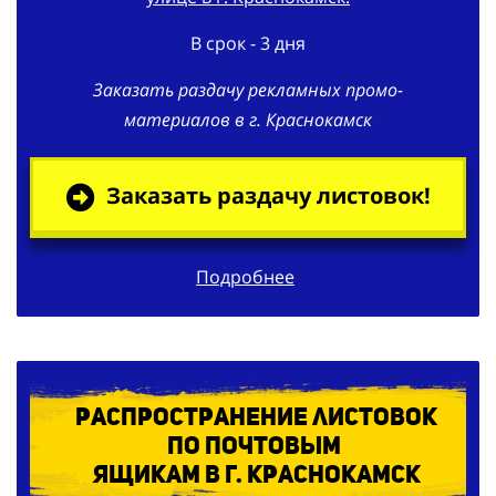
В срок - 3 дня
Заказать раздачу рекламных промо-
материалов в г. Краснокамск
Заказать раздачу листовок!
Подробнее
Распространение листовок
по
почтовым
ящикам в г. Краснокамск