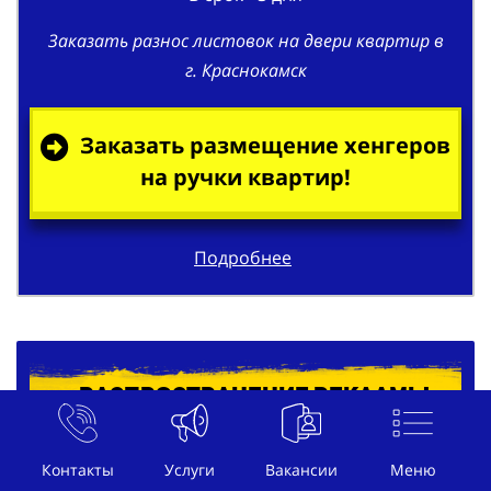
Заказать разнос листовок на двери квартир в
г. Краснокамск
Заказать размещение хенгеров
на ручки квартир!
Подробнее
Распространение рекламы
под дворники автомобилей в г.
Краснокамск
Контакты
Услуги
Вакансии
Меню