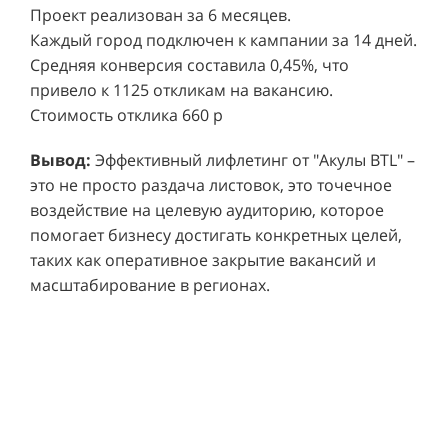
Каждый город подключен к кампании за 14 дней.
Средняя конверсия составила 0,45%, что
привело к 1125 откликам на вакансию.
Стоимость отклика 660 р
Ре
СМОТРЕТЬ ВИДЕО
пр
Вывод:
Эффективный лифлетинг от "Акулы BTL" –
ре
это не просто раздача листовок, это точечное
Хочу также!
от
воздействие на целевую аудиторию, которое
ко
Р
помогает бизнесу достигать конкретных целей,
Акция проводилась в 11 популярных ТЦ Москвы:
от
пр
таких как оперативное закрытие вакансий и
Columbus, Филион, Планерная, Город ш.
и 
масштабирование в регионах.
Энтузиастов, Европолис, МЕГА Белая Дача,
Вы
от
Охотный ряд, Город Рязанский просп., Бум, Мега
об
со
Химки, Гагаринский.
ли
но
пр
пр
Результаты:
За 4 месяца реализации проекта,
ре
ру
общий бюджет которого составил 436 300
пе
рублей, было достигнуто впечатляющее
аг
В
увеличение продаж. В среднем, каждый спреер
ре
не