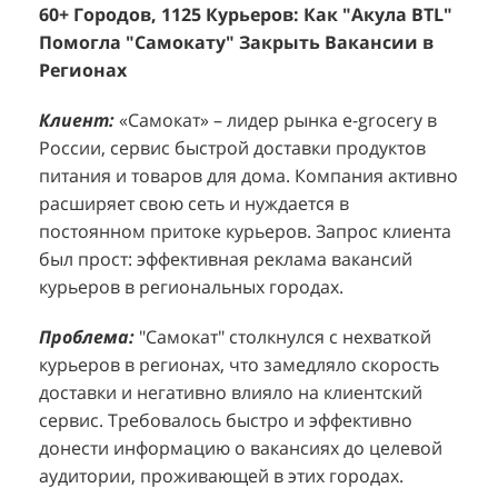
Помогла "Самокату" Закрыть Вакансии в
+1260 Новых Клиентов По 350 Рублей За
"
К
Регионах
Каждого.
Р
н
Клиент:
Клиент:
«Самокат» – лидер рынка e-grocery в
D&P Perfumum, известный бренд с
К
К
России, сервис быстрой доставки продуктов
широким ассортиментом мужских и женских
ф
м
питания и товаров для дома. Компания активно
ароматов, включая авторские композиции и
Р
д
расширяет свою сеть и нуждается в
версии популярных мировых брендов.
с
ц
постоянном притоке курьеров. Запрос клиента
Компания обратилась к агентству "Акула" с
з
п
был прост: эффективная реклама вакансий
четкой целью: увеличить продажи
о
у
курьеров в региональных городах.
парфюмерной продукции в розничных точках,
о
о
расположенных в крупных торговых центрах
э
и
Проблема:
"Самокат" столкнулся с нехваткой
Москвы. Клиент стремился повысить
п
курьеров в регионах, что замедляло скорость
П
узнаваемость бренда и привлечь новых
т
доставки и негативно влияло на клиентский
к
покупателей к своей парфюмерии.
сервис. Требовалось быстро и эффективно
к
П
донести информацию о вакансиях до целевой
Проблема:
Основной проблемой D&P
т
в
аудитории, проживающей в этих городах.
Perfumum был недостаточный трафик
о
п
потенциальных клиентов к островкам бренда в
с
с
Решение:
"Акула BTL" разработала и
торговых центрах. Низкая посещаемость
о
п