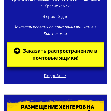
В срок - 3 дня
Заказать рекламу по почтовым ящикам в г.
Краснокамск
Заказать распространение в
почтовые ящики!
Подробнее
Размещение хенгеров на
ручки квартирных дверей в г.
Краснокамск