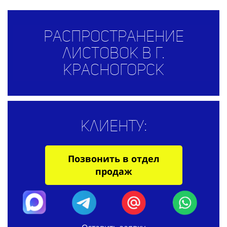
Распространение
листовок в г.
Красногорск
Клиенту:
Позвонить в отдел
продаж