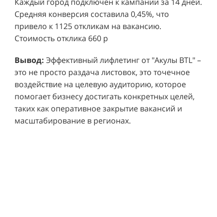
Проект реализован за 6 месяцев.
Каждый город подключен к кампании за 14 дней.
Средняя конверсия составила 0,45%, что
привело к 1125 откликам на вакансию.
Стоимость отклика 660 р
Ре
СМОТРЕТЬ ВИДЕО
пр
Вывод:
Эффективный лифлетинг от "Акулы BTL" –
ре
это не просто раздача листовок, это точечное
Хочу также!
от
воздействие на целевую аудиторию, которое
ко
Р
помогает бизнесу достигать конкретных целей,
Акция проводилась в 11 популярных ТЦ Москвы:
от
пр
таких как оперативное закрытие вакансий и
Columbus, Филион, Планерная, Город ш.
и 
масштабирование в регионах.
Энтузиастов, Европолис, МЕГА Белая Дача,
Вы
от
Охотный ряд, Город Рязанский просп., Бум, Мега
об
со
Химки, Гагаринский.
ли
но
пр
пр
Результаты:
За 4 месяца реализации проекта,
ре
ру
общий бюджет которого составил 436 300
пе
рублей, было достигнуто впечатляющее
аг
В