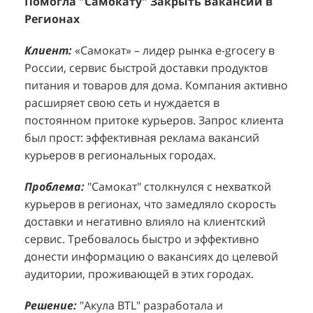
60+ Городов, 1125 Курьеров: Как "Акула BTL"
Эффективный Спреинг D&P Perfumum:
+
2
Помогла "Самокату" Закрыть Вакансии в
+1260 Новых Клиентов По 350 Рублей За
"
К
Регионах
Каждого.
Р
н
Клиент:
Клиент:
«Самокат» – лидер рынка e-grocery в
D&P Perfumum, известный бренд с
К
К
России, сервис быстрой доставки продуктов
широким ассортиментом мужских и женских
ф
м
питания и товаров для дома. Компания активно
ароматов, включая авторские композиции и
Р
д
расширяет свою сеть и нуждается в
версии популярных мировых брендов.
с
ц
постоянном притоке курьеров. Запрос клиента
Компания обратилась к агентству "Акула" с
з
п
был прост: эффективная реклама вакансий
четкой целью: увеличить продажи
о
у
курьеров в региональных городах.
парфюмерной продукции в розничных точках,
о
о
расположенных в крупных торговых центрах
э
и
Проблема:
"Самокат" столкнулся с нехваткой
Москвы. Клиент стремился повысить
п
курьеров в регионах, что замедляло скорость
П
узнаваемость бренда и привлечь новых
т
доставки и негативно влияло на клиентский
к
покупателей к своей парфюмерии.
сервис. Требовалось быстро и эффективно
к
П
донести информацию о вакансиях до целевой
Проблема:
Основной проблемой D&P
т
в
аудитории, проживающей в этих городах.
Perfumum был недостаточный трафик
о
п