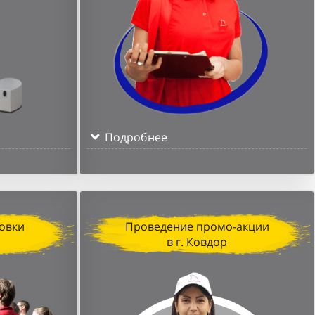
Подробнее
овки
Проведение промо-акции
в г. Ковдор