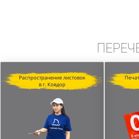
Вывод:
Промоакция в формате сп
высокую эффективность в привле
персонала и стратегически выбр
Переч
Распространение листовок
Печат
в г. Ковдор