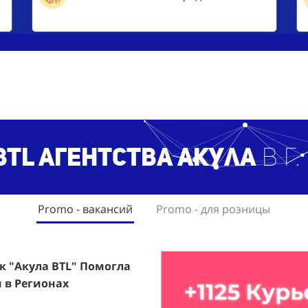
BTL агентст
ва Акула
в г
Promo - вакансий
Promo - для розницы
ак "Акула BTL" Помогла
rfumum: +1260 Новых
 в Регионах
ждого.