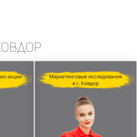
erfumum, продемонстрировала
изация, профессионализм промо-
печатляющих результатов.
 Ковдор
мо-акции
Маркетинговые исследования
в г. Ковдор