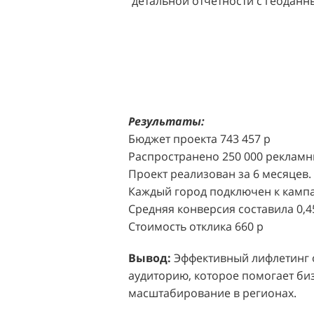
детальной отчетности с геодан
розничных точек.
Решение:
Агентство "Акула" пр
масштабной промоакции в форм
Презентабельные промо-модели,
коде (белый верх, черный низ), 
блоттеров, ароматизированных
Результаты:
Perfumum, и активно привлекал
Бюджет проекта 743 457 р
торговых центров.
Распространено 250 000 рекламн
Проект реализован за 6 месяцев.
Акция проводилась в 11 популярн
Каждый город подключен к кампа
Белая Дача, Охотный ряд, Город Р
Средняя конверсия составила 0,4
Стоимость отклика 660 р
Результаты:
За 4 месяца реализ
впечатляющее увеличение продаж
Вывод:
Эффективный лифлетинг от
привлеченных клиентов составил
аудиторию, которое помогает биз
одного клиента составила всего 
масштабирование в регионах.
промоакций.