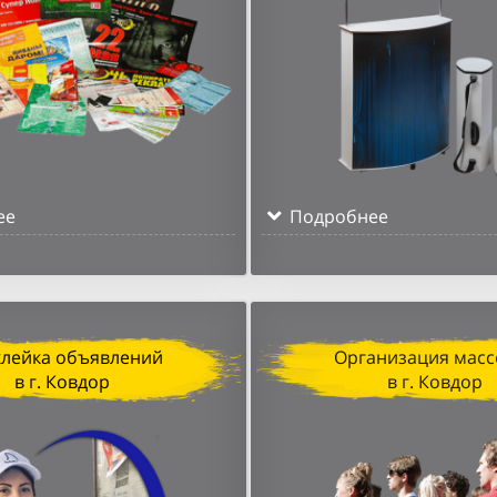
ее
Подробнее
клейка объявлений
Организация масс
в г. Ковдор
в г. Ковдор