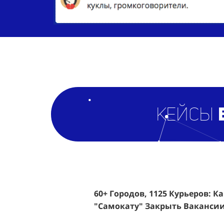
кейсы
60+ Городов, 1125 Курьеров: К
Эффективный Спреинг D&P Pe
"Самокату" Закрыть Вакансии
Клиентов По 350 Рублей За Ка