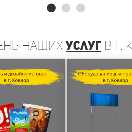
реинга, организованная агентством "Акула" для D&P P
чении клиентов и увеличении продаж. Грамотная орган
анные локации в торговых центрах позволили достичь в
ень
наших
услуг
в г.
ь и дизайн листовок
Оборудование для про
в г. Ковдор
в г. Ковдор