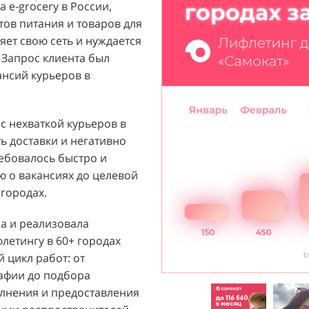
 e-grocery в России,
ый бренд с широким
тов питания и товаров для
их ароматов, включая
ет свою сеть и нуждается
и популярных мировых
 Запрос клиента был
агентству "Акула" с
ансий курьеров в
ажи парфюмерной
 расположенных в крупных
т стремился повысить
 с нехваткой курьеров в
 новых покупателей к
ь доставки и негативно
ребовалось быстро и
 о вакансиях до целевой
й D&P Perfumum был
городах.
льных клиентов к
нтрах. Низкая
ла и реализовала
нации продаж и не
етингу в 60+ городах
зовать потенциал
 цикл работ: от
Отсутствие активного
рафии до подбора
ции создавало барьер для
лнения и предоставления
общую эффективность