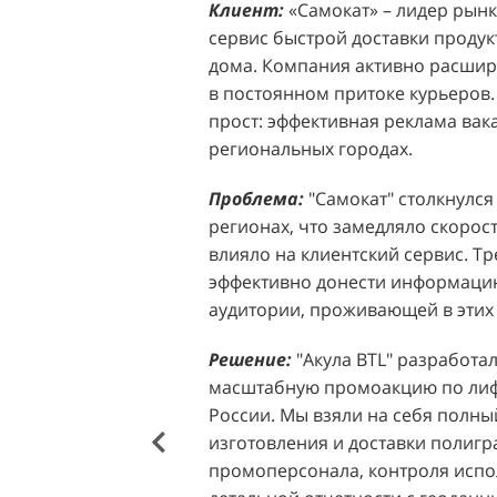
Клиент:
Клиент:
«Самокат» – лидер рынка
D&P Perfumum, известн
сервис быстрой доставки продук
ассортиментом мужских и женск
дома. Компания активно расширя
авторские композиции и верси
в постоянном притоке курьеров.
брендов. Компания обратилась к 
прост: эффективная реклама вак
четкой целью: увеличить прод
региональных городах.
продукции в розничных точках,
торговых центрах Москвы. Клиен
Проблема:
"Самокат" столкнулся
узнаваемость бренда и привлечь
регионах, что замедляло скорост
своей парфюмерии.
влияло на клиентский сервис. Т
эффективно донести информацию
Проблема:
Основной проблемо
аудитории, проживающей в этих 
недостаточный трафик потенциа
островкам бренда в торговых це
Решение:
"Акула BTL" разработа
посещаемость приводила к стаг
масштабную промоакцию по лифл
позволяла в полной мере реали
России. Мы взяли на себя полный
представленного ассортимента. 
изготовления и доставки полиг
привлечения внимания к продук
промоперсонала, контроля испо
импульсных покупок и снижало 