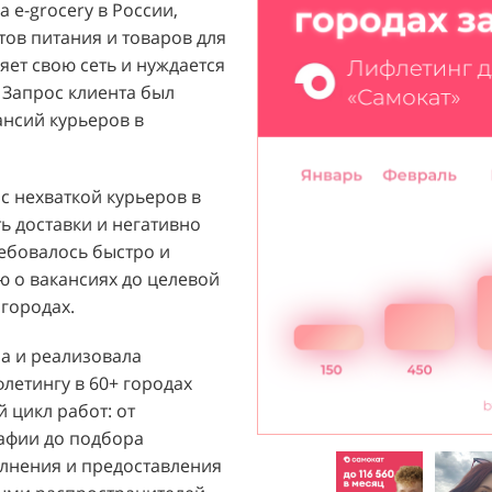
 e-grocery в России,
ый бренд с широким
тов питания и товаров для
их ароматов, включая
ет свою сеть и нуждается
и популярных мировых
 Запрос клиента был
агентству "Акула" с
ансий курьеров в
ажи парфюмерной
 расположенных в крупных
т стремился повысить
 с нехваткой курьеров в
 новых покупателей к
ь доставки и негативно
ребовалось быстро и
 о вакансиях до целевой
й D&P Perfumum был
городах.
льных клиентов к
нтрах. Низкая
ла и реализовала
нации продаж и не
етингу в 60+ городах
зовать потенциал
 цикл работ: от
Отсутствие активного
рафии до подбора
ции создавало барьер для
лнения и предоставления
общую эффективность