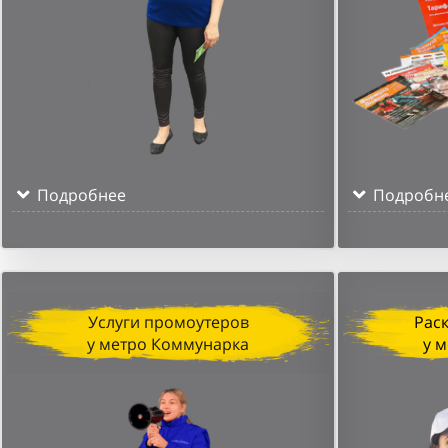
Подробнее
Подробн
Услуги промоутеров
Рас
у метро Коммунарка
у 