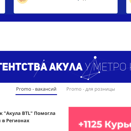
гентст
ва Акула
у метро
Promo - вакансий
Promo - для розницы
ак "Акула BTL" Помогла
rfumum: +1260 Новых
 в Регионах
ждого.