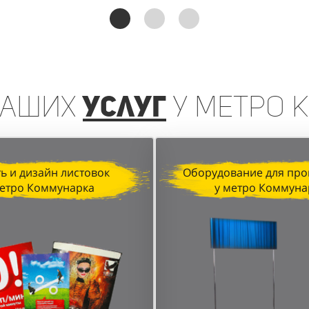
реинга, организованная агентством "Акула" для D&P P
чении клиентов и увеличении продаж. Грамотная орган
анные локации в торговых центрах позволили достичь в
аших
услуг
у метро 
ь и дизайн листовок
Оборудование для про
метро Коммунарка
у метро Коммуна