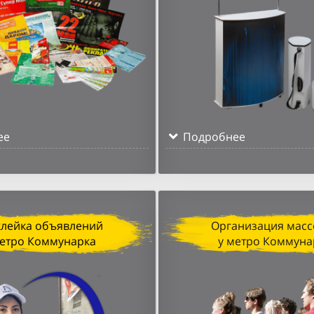
ее
Подробнее
клейка объявлений
Организация масс
метро Коммунарка
у метро Коммуна