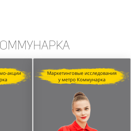
erfumum, продемонстрировала
изация, профессионализм промо-
печатляющих результатов.
Коммунарка
мо-акции
Маркетинговые исследования
рка
у метро Коммунарка