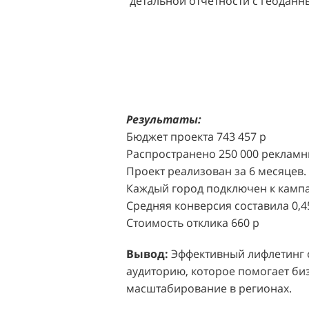
детальной отчетности с геодан
розничных точек.
Решение:
Агентство "Акула" пр
масштабной промоакции в форм
Презентабельные промо-модели,
коде (белый верх, черный низ), 
блоттеров, ароматизированных
Результаты:
Perfumum, и активно привлекал
Бюджет проекта 743 457 р
торговых центров.
Распространено 250 000 рекламн
Проект реализован за 6 месяцев.
Акция проводилась в 11 популярн
Каждый город подключен к кампа
Белая Дача, Охотный ряд, Город Р
Средняя конверсия составила 0,4
Стоимость отклика 660 р
Результаты:
За 4 месяца реализ
впечатляющее увеличение продаж
Вывод:
Эффективный лифлетинг от
привлеченных клиентов составил
аудиторию, которое помогает биз
одного клиента составила всего 
масштабирование в регионах.
промоакций.