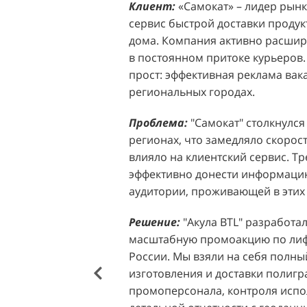
Клиент:
Клиент:
«Самокат» – лидер рынка
D&P Perfumum, известн
сервис быстрой доставки продук
ассортиментом мужских и женск
дома. Компания активно расширя
авторские композиции и верси
в постоянном притоке курьеров.
брендов. Компания обратилась к 
прост: эффективная реклама вак
четкой целью: увеличить прод
региональных городах.
продукции в розничных точках,
торговых центрах Москвы. Клиен
Проблема:
"Самокат" столкнулся
узнаваемость бренда и привлечь
регионах, что замедляло скорост
своей парфюмерии.
влияло на клиентский сервис. Т
эффективно донести информацию
Проблема:
Основной проблемо
аудитории, проживающей в этих 
недостаточный трафик потенциа
островкам бренда в торговых це
Решение:
"Акула BTL" разработа
посещаемость приводила к стаг
масштабную промоакцию по лифл
позволяла в полной мере реали
России. Мы взяли на себя полный
представленного ассортимента. 
изготовления и доставки полиг
привлечения внимания к продук
промоперсонала, контроля испо
импульсных покупок и снижало 