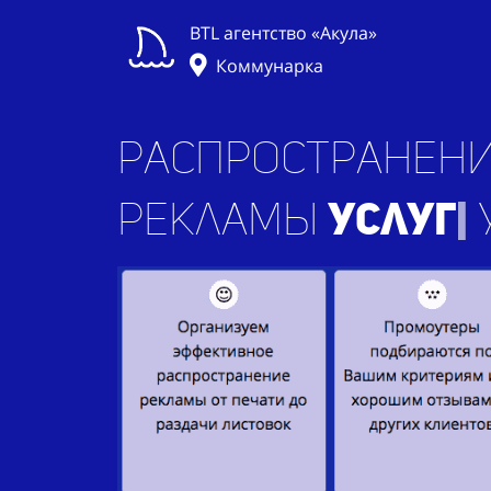
BTL агентство «Акула»
Коммунарка
Распространени
рекламы
|
у мет