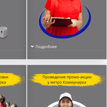
Подробнее
овки
Проведение промо-акции
рка
у метро Коммунарка