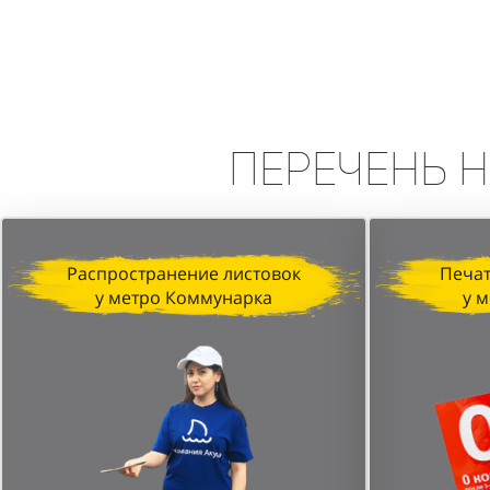
Вывод:
Промоакция в формате сп
высокую эффективность в привле
персонала и стратегически выбр
Перечень
н
Распространение листовок
Печат
у метро Коммунарка
у 