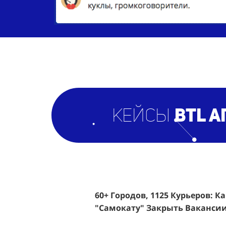
кейсы
BTL а
60+ Городов, 1125 Курьеров: К
Эффективный Спреинг D&P Pe
"Самокату" Закрыть Вакансии
Клиентов По 350 Рублей За Ка