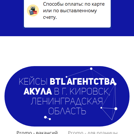
кейсы
BTL агентст
ва
Акула
в г. Кировск,
Ленинградская
область
Promo - вакансий
Promo - для розницы