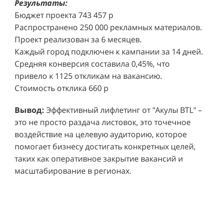
Результаты:
Бюджет проекта 743 457 р
Распространено 250 000 рекламных материалов.
Проект реализован за 6 месяцев.
Каждый город подключен к кампании за 14 дней.
Средняя конверсия составила 0,45%, что
привело к 1125 откликам на вакансию.
Стоимость отклика 660 р
Ре
СМОТРЕТЬ ВИДЕО
пр
Вывод:
Эффективный лифлетинг от "Акулы BTL" –
ре
это не просто раздача листовок, это точечное
Хочу также!
от
воздействие на целевую аудиторию, которое
ко
Р
помогает бизнесу достигать конкретных целей,
Акция проводилась в 11 популярных ТЦ Москвы:
от
пр
таких как оперативное закрытие вакансий и
Columbus, Филион, Планерная, Город ш.
и 
масштабирование в регионах.
Энтузиастов, Европолис, МЕГА Белая Дача,
Вы
от
Охотный ряд, Город Рязанский просп., Бум, Мега
об
со
Химки, Гагаринский.
ли
но
пр
пр