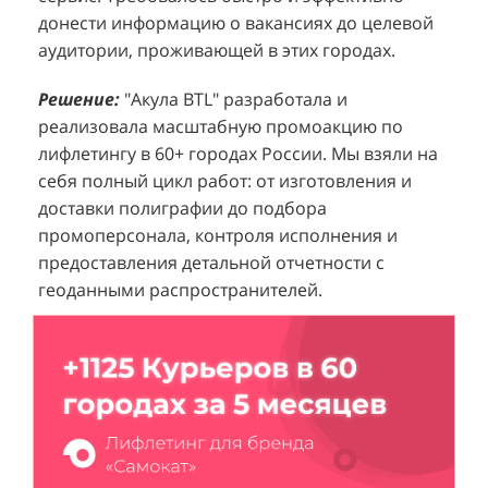
донести информацию о вакансиях до целевой
Проблема:
Основной проблемой D&P
т
в
аудитории, проживающей в этих городах.
Perfumum был недостаточный трафик
о
п
потенциальных клиентов к островкам бренда в
с
с
Решение:
"Акула BTL" разработала и
торговых центрах. Низкая посещаемость
о
п
реализовала масштабную промоакцию по
приводила к стагнации продаж и не позволяла
р
т
лифлетингу в 60+ городах России. Мы взяли на
в полной мере реализовать потенциал
ц
себя полный цикл работ: от изготовления и
Р
представленного ассортимента. Отсутствие
з
доставки полиграфии до подбора
м
активного привлечения внимания к продукции
в
промоперсонала, контроля исполнения и
к
создавало барьер для импульсных покупок и
предоставления детальной отчетности с
"
Р
снижало общую эффективность розничных
геоданными распространителей.
в
л
точек.
Н
р
Решение:
Агентство "Акула" предложило
С
т
организацию масштабной промоакции в
Е
м
формате спреинга. Презентабельные промо-
в
о
модели, одетые в строгом дресс-коде (белый
о
в
верх, черный низ), осуществляли раздачу
п
н
блоттеров, ароматизированных парфюмами
о
п