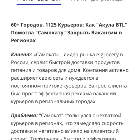
60+ Городов, 1125 Курьеров: Как "Акула BTL"
Эффективный Спреинг D&P Perfumum:
+
2
Помогла "Самокату" Закрыть Вакансии в
+1260 Новых Клиентов По 350 Рублей За
"
К
Регионах
Каждого.
Р
н
Клиент:
Клиент:
«Самокат» – лидер рынка e-grocery в
D&P Perfumum, известный бренд с
К
К
России, сервис быстрой доставки продуктов
широким ассортиментом мужских и женских
ф
м
питания и товаров для дома. Компания активно
ароматов, включая авторские композиции и
Р
д
расширяет свою сеть и нуждается в
версии популярных мировых брендов.
с
ц
постоянном притоке курьеров. Запрос клиента
Компания обратилась к агентству "Акула" с
з
п
был прост: эффективная реклама вакансий
четкой целью: увеличить продажи
о
у
курьеров в региональных городах.
парфюмерной продукции в розничных точках,
о
о
расположенных в крупных торговых центрах
э
и
Проблема:
"Самокат" столкнулся с нехваткой
Москвы. Клиент стремился повысить
п
курьеров в регионах, что замедляло скорость
П
узнаваемость бренда и привлечь новых
т
доставки и негативно влияло на клиентский
к
покупателей к своей парфюмерии.
сервис. Требовалось быстро и эффективно
к
П