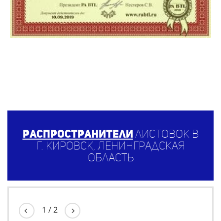
Распространители
листовок в
г. Кировск, Ленинградская
область
1
/
2