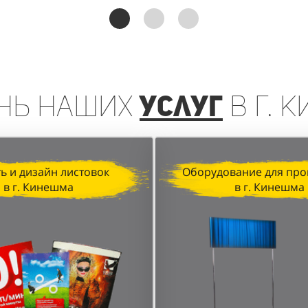
реинга, организованная агентством "Акула" для D&P P
чении клиентов и увеличении продаж. Грамотная орган
анные локации в торговых центрах позволили достичь в
нь
наших
услуг
в г. 
ь и дизайн листовок
Оборудование для про
в г. Кинешма
в г. Кинешма