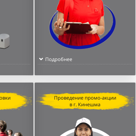
Подробнее
овки
Проведение промо-акции
в г. Кинешма