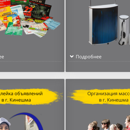
ее
Подробнее
клейка объявлений
Организация масс
в г. Кинешма
в г. Кинешма