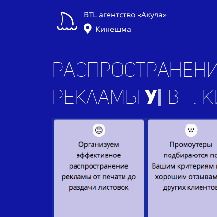
BTL агентство «Акула»
Кинешма
Распространени
рекламы
прило