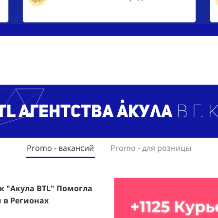
TL агентст
ва Акула
в г.
Promo - вакансий
Promo - для розницы
ак "Акула BTL" Помогла
rfumum: +1260 Новых
 в Регионах
ждого.