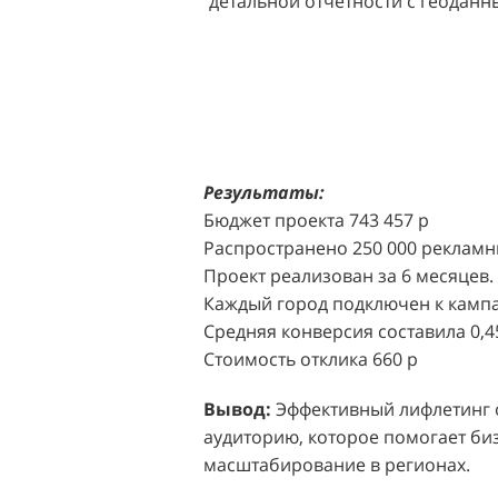
детальной отчетности с геодан
розничных точек.
Решение:
Агентство "Акула" пр
масштабной промоакции в форм
Презентабельные промо-модели,
коде (белый верх, черный низ), 
блоттеров, ароматизированных
Результаты:
Perfumum, и активно привлекал
Бюджет проекта 743 457 р
торговых центров.
Распространено 250 000 рекламн
Проект реализован за 6 месяцев.
Акция проводилась в 11 популярн
Каждый город подключен к кампа
Белая Дача, Охотный ряд, Город Р
Средняя конверсия составила 0,4
Стоимость отклика 660 р
Результаты:
За 4 месяца реализ
впечатляющее увеличение продаж
Вывод:
Эффективный лифлетинг от
привлеченных клиентов составил
аудиторию, которое помогает биз
одного клиента составила всего 
масштабирование в регионах.
промоакций.