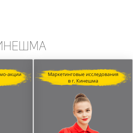
erfumum, продемонстрировала
изация, профессионализм промо-
печатляющих результатов.
Кинешма
мо-акции
Маркетинговые исследования
в г. Кинешма