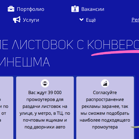
Портфолио
Вакансии
Ре
Услуги
Ещё
е листовок с конверс
ж
|
в г. Кинешма