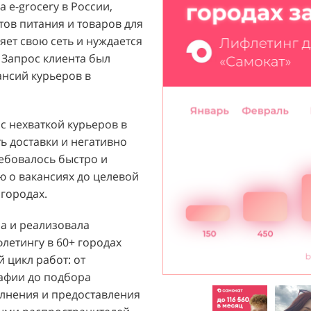
 e-grocery в России,
ый бренд с широким
тов питания и товаров для
их ароматов, включая
ет свою сеть и нуждается
и популярных мировых
 Запрос клиента был
агентству "Акула" с
ансий курьеров в
ажи парфюмерной
 расположенных в крупных
т стремился повысить
 с нехваткой курьеров в
 новых покупателей к
ь доставки и негативно
ребовалось быстро и
 о вакансиях до целевой
й D&P Perfumum был
городах.
льных клиентов к
нтрах. Низкая
ла и реализовала
нации продаж и не
етингу в 60+ городах
зовать потенциал
 цикл работ: от
Отсутствие активного
рафии до подбора
ции создавало барьер для
лнения и предоставления
общую эффективность