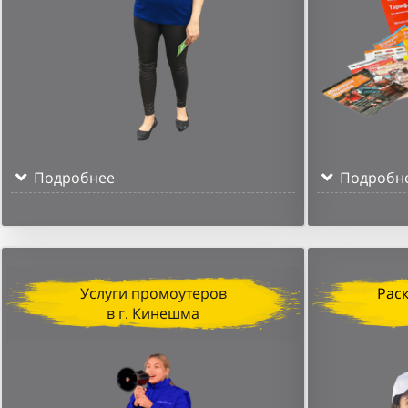
Подробнее
Подробн
Услуги промоутеров
Рас
в г. Кинешма