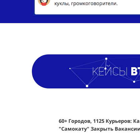
кейсы
B
60+ Городов, 1125 Курьеров: К
Эффективный Спреинг D&P Pe
"Самокату" Закрыть Вакансии
Клиентов По 350 Рублей За Ка