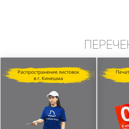
Вывод:
Промоакция в формате сп
высокую эффективность в привле
персонала и стратегически выбр
Перече
Распространение листовок
Печат
в г. Кинешма