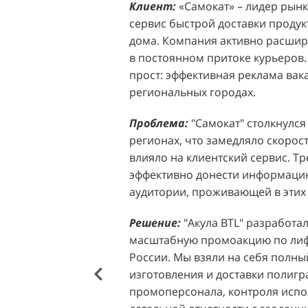
Клиент:
Клиент:
«Самокат» – лидер рынка
D&P Perfumum, известн
сервис быстрой доставки продук
ассортиментом мужских и женск
дома. Компания активно расширя
авторские композиции и верси
в постоянном притоке курьеров.
брендов. Компания обратилась к 
прост: эффективная реклама вак
четкой целью: увеличить прод
региональных городах.
продукции в розничных точках,
торговых центрах Москвы. Клиен
Проблема:
"Самокат" столкнулся
узнаваемость бренда и привлечь
регионах, что замедляло скорост
своей парфюмерии.
влияло на клиентский сервис. Т
эффективно донести информацию
Проблема:
Основной проблемо
аудитории, проживающей в этих 
недостаточный трафик потенциа
островкам бренда в торговых це
Решение:
"Акула BTL" разработа
посещаемость приводила к стаг
масштабную промоакцию по лифл
позволяла в полной мере реали
России. Мы взяли на себя полный
представленного ассортимента. 
изготовления и доставки полиг
привлечения внимания к продук
промоперсонала, контроля испо
импульсных покупок и снижало 