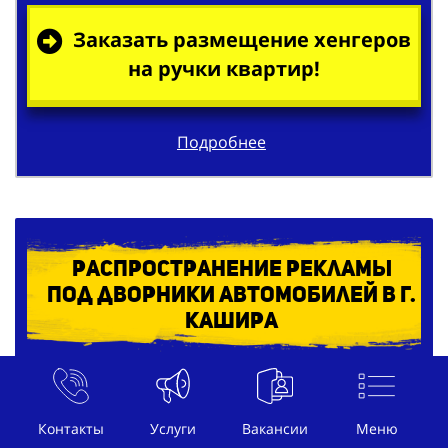
Заказать размещение хенгеров
на ручки квартир!
Подробнее
Распространение рекламы
под дворники автомобилей в г.
Кашира
Контакты
Услуги
Вакансии
Меню