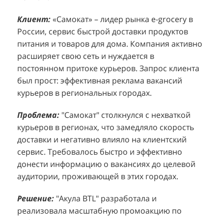
Клиент:
Клиент:
«Самокат» – лидер рынка e-grocery в
D&P Perfumum, известный бренд с
К
К
России, сервис быстрой доставки продуктов
широким ассортиментом мужских и женских
ф
м
питания и товаров для дома. Компания активно
ароматов, включая авторские композиции и
Р
д
расширяет свою сеть и нуждается в
версии популярных мировых брендов.
с
ц
постоянном притоке курьеров. Запрос клиента
Компания обратилась к агентству "Акула" с
з
п
был прост: эффективная реклама вакансий
четкой целью: увеличить продажи
о
у
курьеров в региональных городах.
парфюмерной продукции в розничных точках,
о
о
расположенных в крупных торговых центрах
э
и
Проблема:
"Самокат" столкнулся с нехваткой
Москвы. Клиент стремился повысить
п
курьеров в регионах, что замедляло скорость
П
узнаваемость бренда и привлечь новых
т
доставки и негативно влияло на клиентский
к
покупателей к своей парфюмерии.
сервис. Требовалось быстро и эффективно
к
П
донести информацию о вакансиях до целевой
Проблема:
Основной проблемой D&P
т
в
аудитории, проживающей в этих городах.
Perfumum был недостаточный трафик
о
п
потенциальных клиентов к островкам бренда в
с
с
Решение:
"Акула BTL" разработала и
торговых центрах. Низкая посещаемость
о
п
реализовала масштабную промоакцию по
приводила к стагнации продаж и не позволяла
р
т