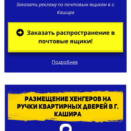
Заказать рекламу по почтовым ящикам в г.
Кашира
Заказать распространение в
почтовые ящики!
Подробнее
Размещение хенгеров на
ручки квартирных дверей в г.
Кашира