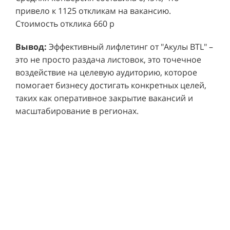
привело к 1125 откликам на вакансию.
Стоимость отклика 660 р
Ре
СМОТРЕТЬ ВИДЕО
пр
Вывод:
Эффективный лифлетинг от "Акулы BTL" –
ре
это не просто раздача листовок, это точечное
Хочу также!
от
воздействие на целевую аудиторию, которое
ко
Р
помогает бизнесу достигать конкретных целей,
Акция проводилась в 11 популярных ТЦ Москвы:
от
пр
таких как оперативное закрытие вакансий и
Columbus, Филион, Планерная, Город ш.
и 
масштабирование в регионах.
Энтузиастов, Европолис, МЕГА Белая Дача,
Вы
от
Охотный ряд, Город Рязанский просп., Бум, Мега
об
со
Химки, Гагаринский.
ли
но
пр
пр
Результаты:
За 4 месяца реализации проекта,
ре
ру
общий бюджет которого составил 436 300
пе
рублей, было достигнуто впечатляющее
аг
В
увеличение продаж. В среднем, каждый спреер
ре
не
обеспечивал 0,8 продаж в час. Общее
шт
ма
количество привлеченных клиентов составило