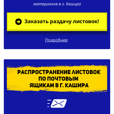
материалов в г. Кашира
Заказать раздачу листовок!
Подробнее
Распространение листовок
по
почтовым
ящикам в г. Кашира