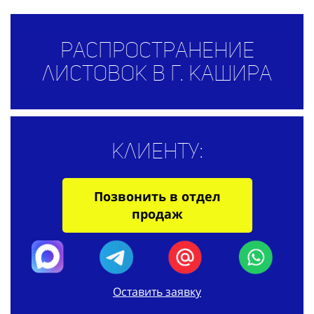
Распространение
листовок в г. Кашира
Клиенту:
Позвонить в отдел
продаж
Оставить заявку