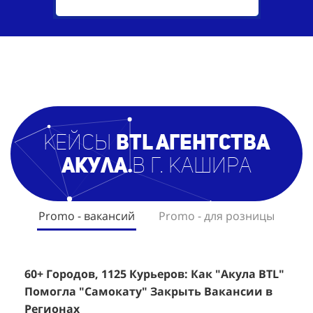
кейсы
BTL агентст
ва
Акула
в г. Кашира
Promo - вакансий
Promo - для розницы
60+ Городов, 1125 Курьеров: Как "Акула BTL"
Эффективный Спреинг D&P Perfumum:
+
2
Помогла "Самокату" Закрыть Вакансии в
+1260 Новых Клиентов По 350 Рублей За
"
К
Регионах
Каждого.
Р
н