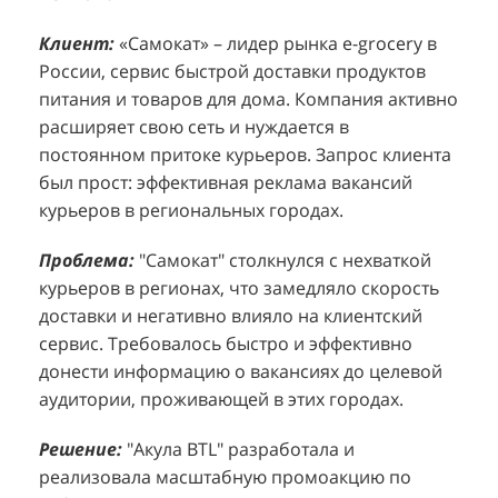
Клиент:
Клиент:
«Самокат» – лидер рынка e-grocery в
D&P Perfumum, известный бренд с
К
К
России, сервис быстрой доставки продуктов
широким ассортиментом мужских и женских
ф
м
питания и товаров для дома. Компания активно
ароматов, включая авторские композиции и
Р
д
расширяет свою сеть и нуждается в
версии популярных мировых брендов.
с
ц
постоянном притоке курьеров. Запрос клиента
Компания обратилась к агентству "Акула" с
з
п
был прост: эффективная реклама вакансий
четкой целью: увеличить продажи
о
у
курьеров в региональных городах.
парфюмерной продукции в розничных точках,
о
о
расположенных в крупных торговых центрах
э
и
Проблема:
"Самокат" столкнулся с нехваткой
Москвы. Клиент стремился повысить
п
курьеров в регионах, что замедляло скорость
П
узнаваемость бренда и привлечь новых
т
доставки и негативно влияло на клиентский
к
покупателей к своей парфюмерии.
сервис. Требовалось быстро и эффективно
к
П
донести информацию о вакансиях до целевой
Проблема:
Основной проблемой D&P
т
в
аудитории, проживающей в этих городах.
Perfumum был недостаточный трафик
о
п
потенциальных клиентов к островкам бренда в
с
с
Решение:
"Акула BTL" разработала и
торговых центрах. Низкая посещаемость
о
п
реализовала масштабную промоакцию по
приводила к стагнации продаж и не позволяла
р
т