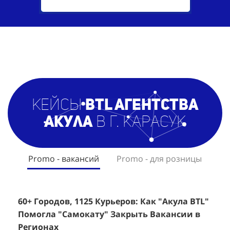
кейсы
BTL агентст
ва
Акула
в г. Карасук
Promo - вакансий
Promo - для розницы
60+ Городов, 1125 Курьеров: Как "Акула BTL"
Эффективный Спреинг D&P Perfumum:
+
2
Помогла "Самокату" Закрыть Вакансии в
+1260 Новых Клиентов По 350 Рублей За
"
К
Регионах
Каждого.
Р
н