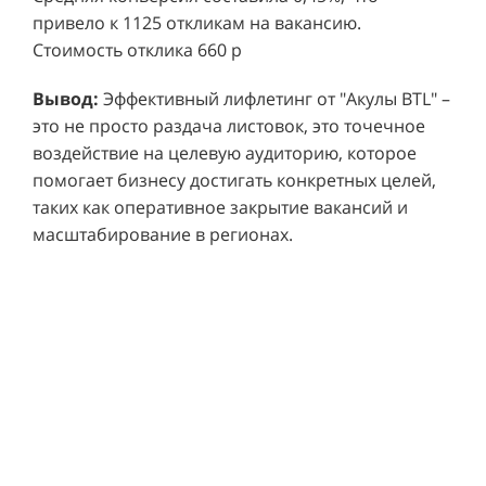
привело к 1125 откликам на вакансию.
Стоимость отклика 660 р
Ре
СМОТРЕТЬ ВИДЕО
пр
Вывод:
Эффективный лифлетинг от "Акулы BTL" –
ре
это не просто раздача листовок, это точечное
Хочу также!
от
воздействие на целевую аудиторию, которое
ко
Р
помогает бизнесу достигать конкретных целей,
Акция проводилась в 11 популярных ТЦ Москвы:
от
пр
таких как оперативное закрытие вакансий и
Columbus, Филион, Планерная, Город ш.
и 
масштабирование в регионах.
Энтузиастов, Европолис, МЕГА Белая Дача,
Вы
от
Охотный ряд, Город Рязанский просп., Бум, Мега
об
со
Химки, Гагаринский.
ли
но
пр
пр
Результаты:
За 4 месяца реализации проекта,
ре
ру
общий бюджет которого составил 436 300
пе
рублей, было достигнуто впечатляющее
аг
В
увеличение продаж. В среднем, каждый спреер
ре
не
обеспечивал 0,8 продаж в час. Общее
шт
ма
количество привлеченных клиентов составило