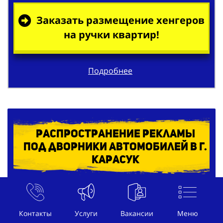
Заказать размещение хенгеров
на ручки квартир!
Подробнее
Распространение рекламы
под дворники автомобилей в г.
Карасук
Контакты
Услуги
Вакансии
Меню