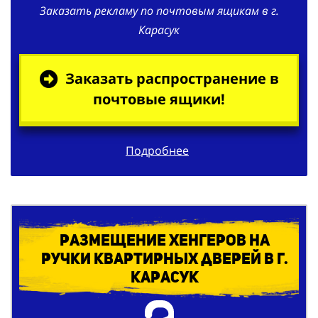
Заказать рекламу по почтовым ящикам в г.
Карасук
Заказать распространение в
почтовые ящики!
Подробнее
Размещение хенгеров на
ручки квартирных дверей в г.
Карасук