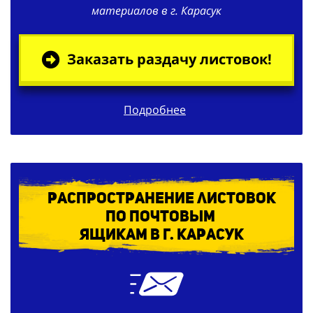
материалов в г. Карасук
Заказать раздачу листовок!
Подробнее
Распространение листовок
по
почтовым
ящикам в г. Карасук