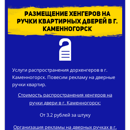
Размещение хенгеров на
ручки квартирных дверей в г.
Каменногорск
Услуги распространения дорхенгеров в г.
Каменногорск. Повесим рекламу на дверные
ручки квартир.
Стоимость распространения хенгеров на
ручки двери в г. Каменногорск:
От 3.2 рублей за штуку
Организация рекламы на дверных ручках в г.