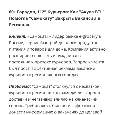
60+ Городов, 1125 Курьеров: Как "Акула BTL"
Эффективный Спреинг D&P Perfumum:
+
2
Помогла "Самокату" Закрыть Вакансии в
+1260 Новых Клиентов По 350 Рублей За
"
К
Регионах
Каждого.
Р
н
Клиент:
Клиент:
«Самокат» – лидер рынка e-grocery в
D&P Perfumum, известный бренд с
К
К
России, сервис быстрой доставки продуктов
широким ассортиментом мужских и женских
ф
м
питания и товаров для дома. Компания активно
ароматов, включая авторские композиции и
Р
д
расширяет свою сеть и нуждается в
версии популярных мировых брендов.
с
ц
постоянном притоке курьеров. Запрос клиента
Компания обратилась к агентству "Акула" с
з
п
был прост: эффективная реклама вакансий
четкой целью: увеличить продажи
о
у
курьеров в региональных городах.
парфюмерной продукции в розничных точках,
о
о
расположенных в крупных торговых центрах
э
и
Проблема:
"Самокат" столкнулся с нехваткой
Москвы. Клиент стремился повысить
п
курьеров в регионах, что замедляло скорость
П
узнаваемость бренда и привлечь новых
т
доставки и негативно влияло на клиентский
к
покупателей к своей парфюмерии.
сервис. Требовалось быстро и эффективно
к
П
донести информацию о вакансиях до целевой
Проблема:
Основной проблемой D&P
т
в