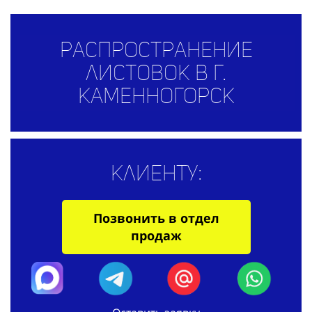
Распространение
листовок в г.
Каменногорск
Клиенту:
Позвонить в отдел
продаж