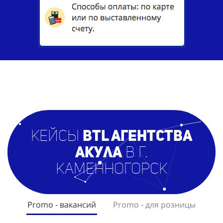
кейсы
BTL агентст
ва
Акула
в г.
Каменногорск
Promo - вакансий
Promo - для розницы