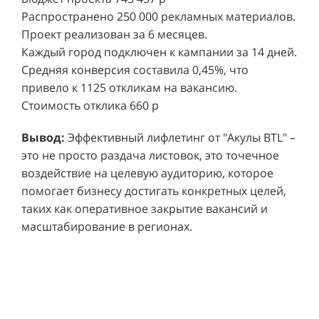
Распространено 250 000 рекламных материалов.
Проект реализован за 6 месяцев.
Каждый город подключен к кампании за 14 дней.
Средняя конверсия составила 0,45%, что
привело к 1125 откликам на вакансию.
Стоимость отклика 660 р
Ре
СМОТРЕТЬ ВИДЕО
пр
Вывод:
Эффективный лифлетинг от "Акулы BTL" –
ре
это не просто раздача листовок, это точечное
Хочу также!
от
воздействие на целевую аудиторию, которое
ко
Р
помогает бизнесу достигать конкретных целей,
Акция проводилась в 11 популярных ТЦ Москвы:
от
пр
таких как оперативное закрытие вакансий и
Columbus, Филион, Планерная, Город ш.
и 
масштабирование в регионах.
Энтузиастов, Европолис, МЕГА Белая Дача,
Вы
от
Охотный ряд, Город Рязанский просп., Бум, Мега
об
со
Химки, Гагаринский.
ли
но
пр
пр
Результаты:
За 4 месяца реализации проекта,
ре
ру
общий бюджет которого составил 436 300