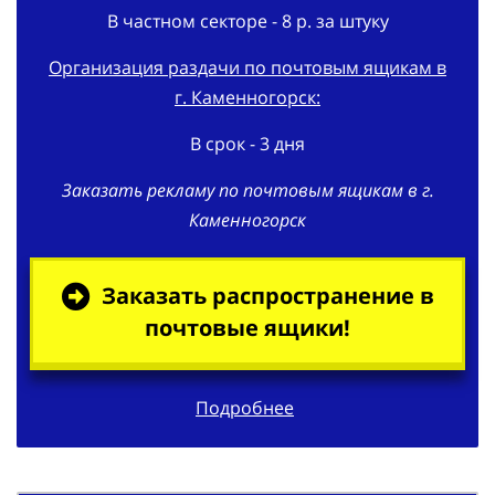
В частном секторе - 8 р. за штуку
Организация раздачи по почтовым ящикам в
г. Каменногорск:
В срок - 3 дня
Заказать рекламу по почтовым ящикам в г.
Каменногорск
Заказать распространение в
почтовые ящики!
Подробнее