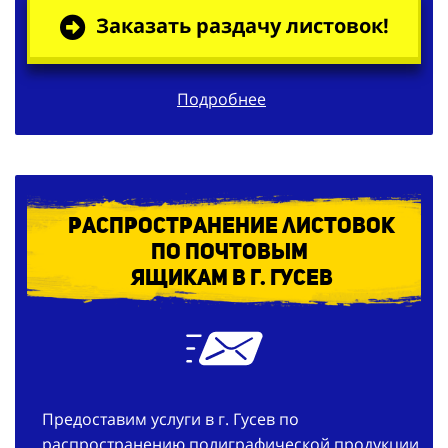
Заказать раздачу листовок!
Подробнее
Распространение листовок
по
почтовым
ящикам в г. Гусев
Предоставим услуги в г. Гусев по
распространению полиграфической продукции