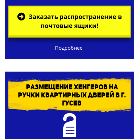
Заказать распространение в
почтовые ящики!
Подробнее
Размещение хенгеров на
ручки квартирных дверей в г.
Гусев