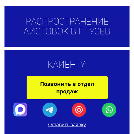
Распространение
листовок в г. Гусев
Клиенту:
Позвонить в отдел
продаж
Оставить заявку