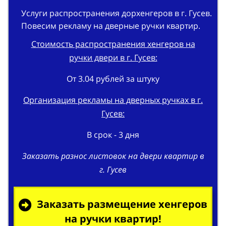
Услуги распространения дорхенгеров в г. Гусев.
Повесим рекламу на дверные ручки квартир.
Стоимость распространения хенгеров на
ручки двери в г. Гусев:
От 3.04 рублей за штуку
Организация рекламы на дверных ручках в г.
Гусев:
В срок - 3 дня
Заказать разнос листовок на двери квартир в
г. Гусев
Заказать размещение хенгеров
на ручки квартир!