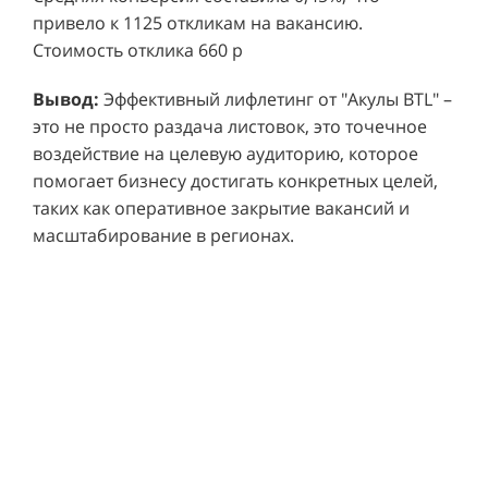
привело к 1125 откликам на вакансию.
Стоимость отклика 660 р
Ре
СМОТРЕТЬ ВИДЕО
пр
Вывод:
Эффективный лифлетинг от "Акулы BTL" –
ре
это не просто раздача листовок, это точечное
Хочу также!
от
воздействие на целевую аудиторию, которое
ко
Р
помогает бизнесу достигать конкретных целей,
Акция проводилась в 11 популярных ТЦ Москвы:
от
пр
таких как оперативное закрытие вакансий и
Columbus, Филион, Планерная, Город ш.
и 
масштабирование в регионах.
Энтузиастов, Европолис, МЕГА Белая Дача,
Вы
от
Охотный ряд, Город Рязанский просп., Бум, Мега
об
со
Химки, Гагаринский.
ли
но
пр
пр
Результаты:
За 4 месяца реализации проекта,
ре
ру
общий бюджет которого составил 436 300
пе
рублей, было достигнуто впечатляющее
аг
В
увеличение продаж. В среднем, каждый спреер
ре
не
обеспечивал 0,8 продаж в час. Общее
шт
ма
количество привлеченных клиентов составило