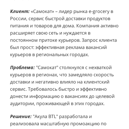
Клиент:
Клиент:
«Самокат» – лидер рынка e-grocery в
D&P Perfumum, известный бренд с
К
К
России, сервис быстрой доставки продуктов
широким ассортиментом мужских и женских
ф
м
питания и товаров для дома. Компания активно
ароматов, включая авторские композиции и
Р
д
расширяет свою сеть и нуждается в
версии популярных мировых брендов.
с
ц
постоянном притоке курьеров. Запрос клиента
Компания обратилась к агентству "Акула" с
з
п
был прост: эффективная реклама вакансий
четкой целью: увеличить продажи
о
у
курьеров в региональных городах.
парфюмерной продукции в розничных точках,
о
о
расположенных в крупных торговых центрах
э
и
Проблема:
"Самокат" столкнулся с нехваткой
Москвы. Клиент стремился повысить
п
курьеров в регионах, что замедляло скорость
П
узнаваемость бренда и привлечь новых
т
доставки и негативно влияло на клиентский
к
покупателей к своей парфюмерии.
сервис. Требовалось быстро и эффективно
к
П
донести информацию о вакансиях до целевой
Проблема:
Основной проблемой D&P
т
в
аудитории, проживающей в этих городах.
Perfumum был недостаточный трафик
о
п
потенциальных клиентов к островкам бренда в
с
с
Решение:
"Акула BTL" разработала и
торговых центрах. Низкая посещаемость
о
п
реализовала масштабную промоакцию по
приводила к стагнации продаж и не позволяла
р
т