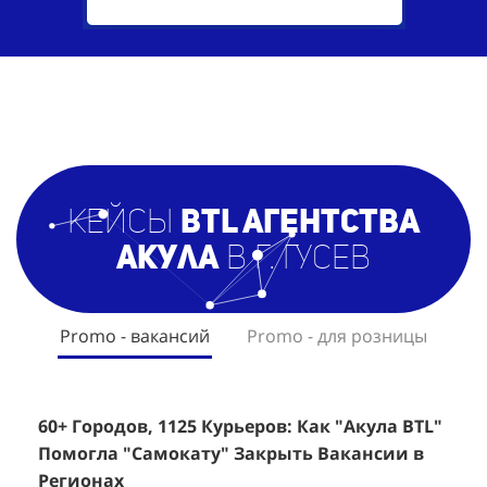
кейсы
BTL агентст
ва
Акула
в г. Гусев
Promo - вакансий
Promo - для розницы
60+ Городов, 1125 Курьеров: Как "Акула BTL"
Эффективный Спреинг D&P Perfumum:
+
2
Помогла "Самокату" Закрыть Вакансии в
+1260 Новых Клиентов По 350 Рублей За
"
К
Регионах
Каждого.
Р
н