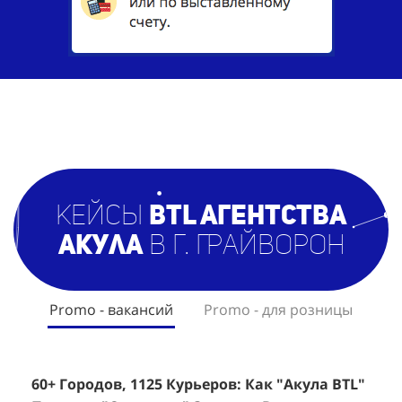
кейсы
BTL агентст
ва
Акула
в г. Грайворон
Promo - вакансий
Promo - для розницы
60+ Городов, 1125 Курьеров: Как "Акула BTL"
Эффективный Спреинг D&P Perfumum:
+
2
Помогла "Самокату" Закрыть Вакансии в
+1260 Новых Клиентов По 350 Рублей За
"
К
Регионах
Каждого.
Р
н