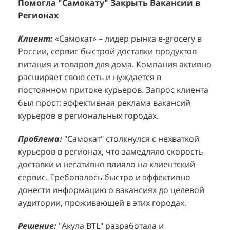
Клиент:
Клиент:
«Самокат» – лидер рынка e-grocery в
D&P Perfumum, известный бренд с
К
К
России, сервис быстрой доставки продуктов
широким ассортиментом мужских и женских
ф
м
питания и товаров для дома. Компания активно
ароматов, включая авторские композиции и
Р
д
расширяет свою сеть и нуждается в
версии популярных мировых брендов.
с
ц
постоянном притоке курьеров. Запрос клиента
Компания обратилась к агентству "Акула" с
з
п
был прост: эффективная реклама вакансий
четкой целью: увеличить продажи
о
у
курьеров в региональных городах.
парфюмерной продукции в розничных точках,
о
о
расположенных в крупных торговых центрах
э
и
Проблема:
"Самокат" столкнулся с нехваткой
Москвы. Клиент стремился повысить
п
курьеров в регионах, что замедляло скорость
П
узнаваемость бренда и привлечь новых
т
доставки и негативно влияло на клиентский
к
покупателей к своей парфюмерии.
сервис. Требовалось быстро и эффективно
к
П
донести информацию о вакансиях до целевой
Проблема:
Основной проблемой D&P
т
в
аудитории, проживающей в этих городах.
Perfumum был недостаточный трафик
о
п
потенциальных клиентов к островкам бренда в
с
с
Решение:
"Акула BTL" разработала и
торговых центрах. Низкая посещаемость
о
п
реализовала масштабную промоакцию по
приводила к стагнации продаж и не позволяла
р
т