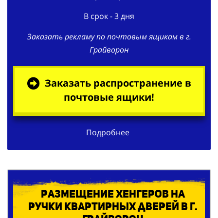
Заказать рекламу по почтовым ящикам в г.
Грайворон
Заказать распространение в
почтовые ящики!
Подробнее
Размещение хенгеров на
ручки квартирных дверей в г.
Грайворон