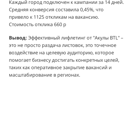
привело к 1125 откликам на вакансию.
Стоимость отклика 660 р
Ре
СМОТРЕТЬ ВИДЕО
пр
Вывод:
Эффективный лифлетинг от "Акулы BTL" –
ре
это не просто раздача листовок, это точечное
Хочу также!
от
воздействие на целевую аудиторию, которое
ко
Р
помогает бизнесу достигать конкретных целей,
Акция проводилась в 11 популярных ТЦ Москвы:
от
пр
таких как оперативное закрытие вакансий и
Columbus, Филион, Планерная, Город ш.
и 
масштабирование в регионах.
Энтузиастов, Европолис, МЕГА Белая Дача,
Вы
от
Охотный ряд, Город Рязанский просп., Бум, Мега
об
со
Химки, Гагаринский.
ли
но
пр
пр
Результаты:
За 4 месяца реализации проекта,
ре
ру
общий бюджет которого составил 436 300
пе
рублей, было достигнуто впечатляющее
аг
В
увеличение продаж. В среднем, каждый спреер
ре
не
обеспечивал 0,8 продаж в час. Общее
шт
ма
количество привлеченных клиентов составило