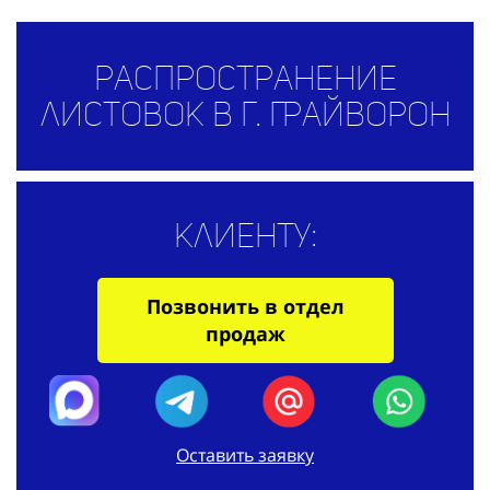
Распространение
листовок в г. Грайворон
Клиенту:
Позвонить в отдел
продаж
Оставить заявку