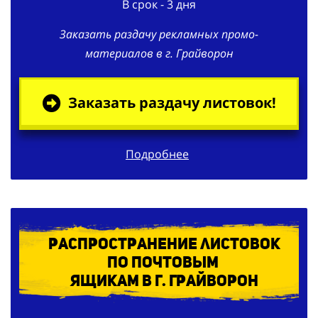
Заказать раздачу рекламных промо-
материалов в г. Грайворон
Заказать раздачу листовок!
Подробнее
Распространение листовок
по
почтовым
ящикам в г. Грайворон