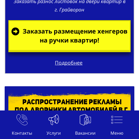
Заказать размещение хенгеров
на ручки квартир!
Подробнее
Распространение рекламы
под дворники автомобилей в г.
Грайворон
Контакты
Услуги
Вакансии
Меню