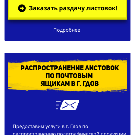
Заказать раздачу листовок!
Подробнее
Распространение листовок
по
почтовым
ящикам в г. Гдов
Предоставим услуги в г. Гдов по
распространению полиграфической продукции