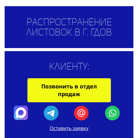
Распространение
листовок в г. Гдов
Клиенту:
Позвонить в отдел
продаж
Оставить заявку