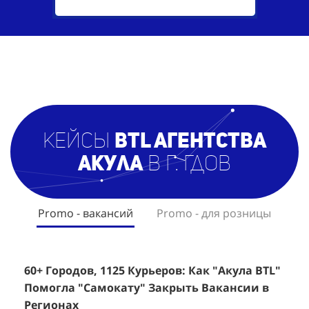
кейсы
BTL агентст
ва
Акула
в г. Гдов
Promo - вакансий
Promo - для розницы
60+ Городов, 1125 Курьеров: Как "Акула BTL"
Эффективный Спреинг D&P Perfumum:
+
2
Помогла "Самокату" Закрыть Вакансии в
+1260 Новых Клиентов По 350 Рублей За
"
К
Регионах
Каждого.
Р
н