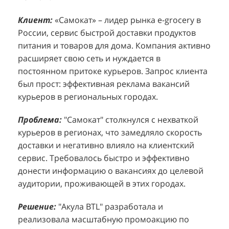
Клиент:
Клиент:
«Самокат» – лидер рынка e-grocery в
D&P Perfumum, известный бренд с
К
К
России, сервис быстрой доставки продуктов
широким ассортиментом мужских и женских
ф
м
питания и товаров для дома. Компания активно
ароматов, включая авторские композиции и
Р
д
расширяет свою сеть и нуждается в
версии популярных мировых брендов.
с
ц
постоянном притоке курьеров. Запрос клиента
Компания обратилась к агентству "Акула" с
з
п
был прост: эффективная реклама вакансий
четкой целью: увеличить продажи
о
у
курьеров в региональных городах.
парфюмерной продукции в розничных точках,
о
о
расположенных в крупных торговых центрах
э
и
Проблема:
"Самокат" столкнулся с нехваткой
Москвы. Клиент стремился повысить
п
курьеров в регионах, что замедляло скорость
П
узнаваемость бренда и привлечь новых
т
доставки и негативно влияло на клиентский
к
покупателей к своей парфюмерии.
сервис. Требовалось быстро и эффективно
к
П
донести информацию о вакансиях до целевой
Проблема:
Основной проблемой D&P
т
в
аудитории, проживающей в этих городах.
Perfumum был недостаточный трафик
о
п
потенциальных клиентов к островкам бренда в
с
с
Решение:
"Акула BTL" разработала и
торговых центрах. Низкая посещаемость
о
п
реализовала масштабную промоакцию по
приводила к стагнации продаж и не позволяла
р
т