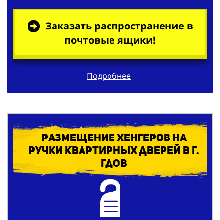
Заказать распространение в
почтовые ящики!
Подробнее
Размещение хенгеров на
ручки квартирных дверей в г.
Гдов