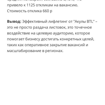
привело к 1125 откликам на вакансию.
Стоимость отклика 660 р
Ре
СМОТРЕТЬ ВИДЕО
пр
Вывод:
Эффективный лифлетинг от "Акулы BTL" –
ре
это не просто раздача листовок, это точечное
Хочу также!
от
воздействие на целевую аудиторию, которое
ко
Р
помогает бизнесу достигать конкретных целей,
Акция проводилась в 11 популярных ТЦ Москвы:
от
пр
таких как оперативное закрытие вакансий и
Columbus, Филион, Планерная, Город ш.
и 
масштабирование в регионах.
Энтузиастов, Европолис, МЕГА Белая Дача,
Вы
от
Охотный ряд, Город Рязанский просп., Бум, Мега
об
со
Химки, Гагаринский.
ли
но
пр
пр
Результаты:
За 4 месяца реализации проекта,
ре
ру
общий бюджет которого составил 436 300
пе
рублей, было достигнуто впечатляющее
аг
В
увеличение продаж. В среднем, каждый спреер
ре
не
обеспечивал 0,8 продаж в час. Общее
шт
ма
количество привлеченных клиентов составило