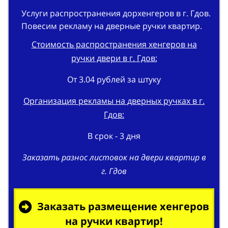
Услуги распространения дорхенгеров в г. Гдов.
Повесим рекламу на дверные ручки квартир.
Стоимость распространения хенгеров на
ручки двери в г. Гдов:
От 3.04 рублей за штуку
Организация рекламы на дверных ручках в г.
Гдов:
В срок - 3 дня
Заказать разнос листовок на двери квартир в
г. Гдов
Заказать размещение хенгеров
на ручки квартир!