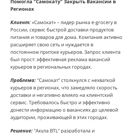
Клиент:
Клиент:
«Самокат» – лидер рынка e-grocery в
D&P Perfumum, известный бренд с
К
К
России, сервис быстрой доставки продуктов
широким ассортиментом мужских и женских
ф
м
питания и товаров для дома. Компания активно
ароматов, включая авторские композиции и
Р
д
расширяет свою сеть и нуждается в
версии популярных мировых брендов.
с
ц
постоянном притоке курьеров. Запрос клиента
Компания обратилась к агентству "Акула" с
з
п
был прост: эффективная реклама вакансий
четкой целью: увеличить продажи
о
у
курьеров в региональных городах.
парфюмерной продукции в розничных точках,
о
о
расположенных в крупных торговых центрах
э
и
Проблема:
"Самокат" столкнулся с нехваткой
Москвы. Клиент стремился повысить
п
курьеров в регионах, что замедляло скорость
П
узнаваемость бренда и привлечь новых
т
доставки и негативно влияло на клиентский
к
покупателей к своей парфюмерии.
сервис. Требовалось быстро и эффективно
к
П
донести информацию о вакансиях до целевой
Проблема:
Основной проблемой D&P
т
в
аудитории, проживающей в этих городах.
Perfumum был недостаточный трафик
о
п
потенциальных клиентов к островкам бренда в
с
с
Решение:
"Акула BTL" разработала и
торговых центрах. Низкая посещаемость
о
п
реализовала масштабную промоакцию по
приводила к стагнации продаж и не позволяла
р
т