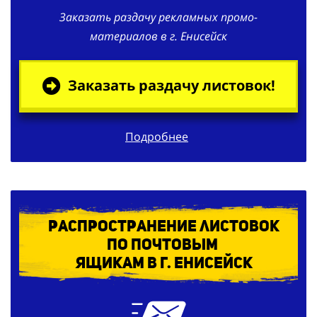
материалов в г. Енисейск
Заказать раздачу листовок!
Подробнее
Распространение листовок
по
почтовым
ящикам в г. Енисейск