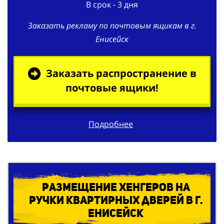
Заказать рекламу по почтовым ящикам в г.
Енисейск
Заказать распространение в
почтовые ящики!
Подробнее
Размещение хенгеров на
ручки квартирных дверей в г.
Енисейск