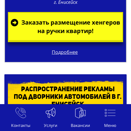
Заказать размещение хенгеров
на ручки квартир!
Подробнее
Распространение рекламы
под дворники автомобилей в г.
Енисейск
Контакты
Услуги
Вакансии
Меню