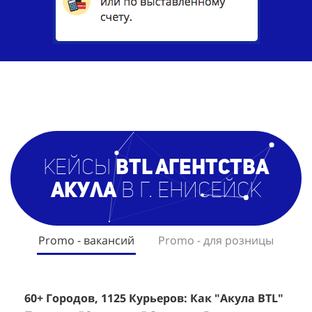
кейсы
BTL агентст
ва
Акула
в г. Енисейск
Promo - вакансий
Promo - для розницы
60+ Городов, 1125 Курьеров: Как "Акула BTL"
Эффективный Спреинг D&P Perfumum:
+
2
Помогла "Самокату" Закрыть Вакансии в
+1260 Новых Клиентов По 350 Рублей За
"
К
Регионах
Каждого.
Р
н