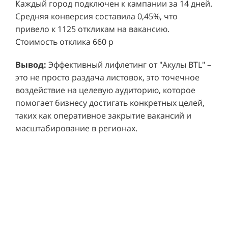
привело к 1125 откликам на вакансию.
Стоимость отклика 660 р
Ре
СМОТРЕТЬ ВИДЕО
пр
Вывод:
Эффективный лифлетинг от "Акулы BTL" –
ре
это не просто раздача листовок, это точечное
Хочу также!
от
воздействие на целевую аудиторию, которое
ко
Р
помогает бизнесу достигать конкретных целей,
Акция проводилась в 11 популярных ТЦ Москвы:
от
пр
таких как оперативное закрытие вакансий и
Columbus, Филион, Планерная, Город ш.
и 
масштабирование в регионах.
Энтузиастов, Европолис, МЕГА Белая Дача,
Вы
от
Охотный ряд, Город Рязанский просп., Бум, Мега
об
со
Химки, Гагаринский.
ли
но
пр
пр
Результаты:
За 4 месяца реализации проекта,
ре
ру
общий бюджет которого составил 436 300
пе
рублей, было достигнуто впечатляющее
аг
В
увеличение продаж. В среднем, каждый спреер
ре
не
обеспечивал 0,8 продаж в час. Общее
шт
ма
количество привлеченных клиентов составило