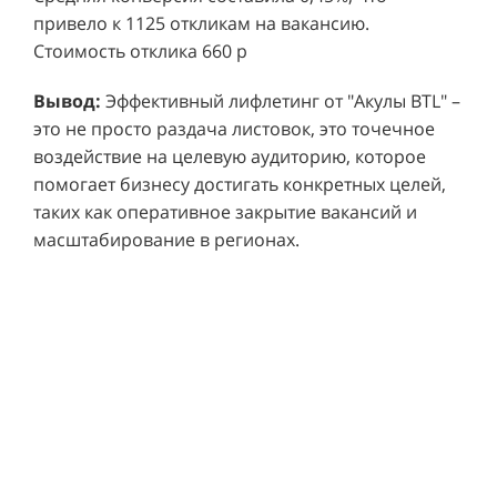
привело к 1125 откликам на вакансию.
Стоимость отклика 660 р
Ре
СМОТРЕТЬ ВИДЕО
пр
Вывод:
Эффективный лифлетинг от "Акулы BTL" –
ре
это не просто раздача листовок, это точечное
Хочу также!
от
воздействие на целевую аудиторию, которое
ко
Р
помогает бизнесу достигать конкретных целей,
Акция проводилась в 11 популярных ТЦ Москвы:
от
пр
таких как оперативное закрытие вакансий и
Columbus, Филион, Планерная, Город ш.
и 
масштабирование в регионах.
Энтузиастов, Европолис, МЕГА Белая Дача,
Вы
от
Охотный ряд, Город Рязанский просп., Бум, Мега
об
со
Химки, Гагаринский.
ли
но
пр
пр
Результаты:
За 4 месяца реализации проекта,
ре
ру
общий бюджет которого составил 436 300
пе
рублей, было достигнуто впечатляющее
аг
В
увеличение продаж. В среднем, каждый спреер
ре
не
обеспечивал 0,8 продаж в час. Общее
шт
ма
количество привлеченных клиентов составило