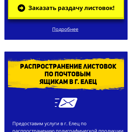
Заказать раздачу листовок!
Подробнее
Распространение листовок
по
почтовым
ящикам в г. Елец
Предоставим услуги в г. Елец по
распространению полиграфической продукции