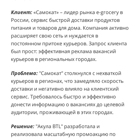
Клиент:
Клиент:
«Самокат» – лидер рынка e-grocery в
D&P Perfumum, известный бренд с
К
К
России, сервис быстрой доставки продуктов
широким ассортиментом мужских и женских
ф
м
питания и товаров для дома. Компания активно
ароматов, включая авторские композиции и
Р
д
расширяет свою сеть и нуждается в
версии популярных мировых брендов.
с
ц
постоянном притоке курьеров. Запрос клиента
Компания обратилась к агентству "Акула" с
з
п
был прост: эффективная реклама вакансий
четкой целью: увеличить продажи
о
у
курьеров в региональных городах.
парфюмерной продукции в розничных точках,
о
о
расположенных в крупных торговых центрах
э
и
Проблема:
"Самокат" столкнулся с нехваткой
Москвы. Клиент стремился повысить
п
курьеров в регионах, что замедляло скорость
П
узнаваемость бренда и привлечь новых
т
доставки и негативно влияло на клиентский
к
покупателей к своей парфюмерии.
сервис. Требовалось быстро и эффективно
к
П
донести информацию о вакансиях до целевой
Проблема:
Основной проблемой D&P
т
в
аудитории, проживающей в этих городах.
Perfumum был недостаточный трафик
о
п
потенциальных клиентов к островкам бренда в
с
с
Решение:
"Акула BTL" разработала и
торговых центрах. Низкая посещаемость
о
п
реализовала масштабную промоакцию по
приводила к стагнации продаж и не позволяла
р
т