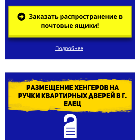
Заказать распространение в
почтовые ящики!
Подробнее
Размещение хенгеров на
ручки квартирных дверей в г.
Елец