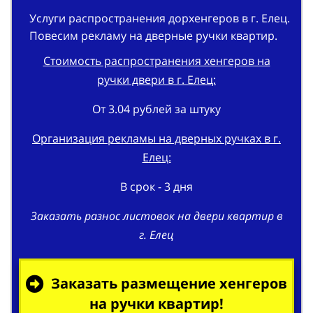
Услуги распространения дорхенгеров в г. Елец.
Повесим рекламу на дверные ручки квартир.
Стоимость распространения хенгеров на
ручки двери в г. Елец:
От 3.04 рублей за штуку
Организация рекламы на дверных ручках в г.
Елец:
В срок - 3 дня
Заказать разнос листовок на двери квартир в
г. Елец
Заказать размещение хенгеров
на ручки квартир!