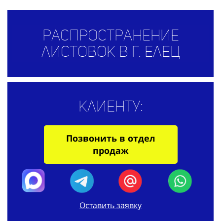
Распространение
листовок в г. Елец
Клиенту:
Позвонить в отдел
продаж
Оставить заявку