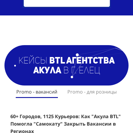
кейсы
BTL агентст
ва
Акула
в г. Елец
Promo - вакансий
Promo - для розницы
60+ Городов, 1125 Курьеров: Как "Акула BTL"
Эффективный Спреинг D&P Perfumum:
+
2
Помогла "Самокату" Закрыть Вакансии в
+1260 Новых Клиентов По 350 Рублей За
"
К
Регионах
Каждого.
Р
н