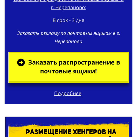
В срок - 3 дня
Заказать рекламу по почтовым ящикам в г.
Черепаново
Заказать распространение в
почтовые ящики!
Подробнее
Размещение хенгеров на
ручки квартирных дверей в г.
Черепаново