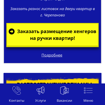
Заказать разнос листовок на двери квартир в
г. Черепаново
Заказать размещение хенгеров
на ручки квартир!
Подробнее
Распространение рекламы
под дворники автомобилей в г.
Черепаново
Контакты
Услуги
Вакансии
Меню