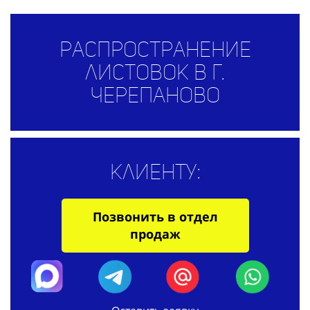
Распространение
листовок в г.
Черепаново
Клиенту:
Позвонить в отдел
продаж