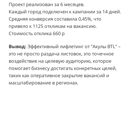
Каждый город подключен к кампании за 14 дней.
Средняя конверсия составила 0,45%, что
привело к 1125 откликам на вакансию.
Стоимость отклика 660 р
Ре
СМОТРЕТЬ ВИДЕО
пр
Вывод:
Эффективный лифлетинг от "Акулы BTL" –
ре
это не просто раздача листовок, это точечное
Хочу также!
от
воздействие на целевую аудиторию, которое
ко
Р
помогает бизнесу достигать конкретных целей,
Акция проводилась в 11 популярных ТЦ Москвы:
от
пр
таких как оперативное закрытие вакансий и
Columbus, Филион, Планерная, Город ш.
и 
масштабирование в регионах.
Энтузиастов, Европолис, МЕГА Белая Дача,
Вы
от
Охотный ряд, Город Рязанский просп., Бум, Мега
об
со
Химки, Гагаринский.
ли
но
пр
пр
Результаты:
За 4 месяца реализации проекта,
ре
ру
общий бюджет которого составил 436 300
пе
рублей, было достигнуто впечатляющее
аг
В
увеличение продаж. В среднем, каждый спреер
ре
не