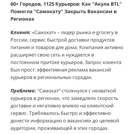
Помогла "Самокату" Закрыть Вакансии в
+1260 Новых Клиентов По 350 Рублей За
"
К
Регионах
Каждого.
Р
н
Клиент:
Клиент:
«Самокат» – лидер рынка e-grocery в
D&P Perfumum, известный бренд с
К
К
России, сервис быстрой доставки продуктов
широким ассортиментом мужских и женских
ф
м
питания и товаров для дома. Компания активно
ароматов, включая авторские композиции и
Р
д
расширяет свою сеть и нуждается в
версии популярных мировых брендов.
с
ц
постоянном притоке курьеров. Запрос клиента
Компания обратилась к агентству "Акула" с
з
п
был прост: эффективная реклама вакансий
четкой целью: увеличить продажи
о
у
курьеров в региональных городах.
парфюмерной продукции в розничных точках,
о
о
расположенных в крупных торговых центрах
э
и
Проблема:
"Самокат" столкнулся с нехваткой
Москвы. Клиент стремился повысить
п
курьеров в регионах, что замедляло скорость
П
узнаваемость бренда и привлечь новых
т
доставки и негативно влияло на клиентский
к
покупателей к своей парфюмерии.
сервис. Требовалось быстро и эффективно
к
П
донести информацию о вакансиях до целевой
Проблема:
Основной проблемой D&P
т
в
аудитории, проживающей в этих городах.
Perfumum был недостаточный трафик
о
п
потенциальных клиентов к островкам бренда в
с
с
Решение:
"Акула BTL" разработала и
торговых центрах. Низкая посещаемость
о
п