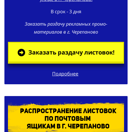
В срок - 3 дня
Заказать раздачу рекламных промо-
материалов в г. Черепаново
Заказать раздачу листовок!
Подробнее
Распространение листовок
по
почтовым
ящикам в г. Черепаново