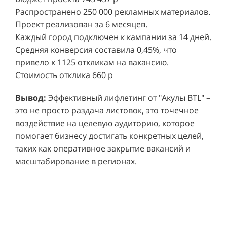
Распространено 250 000 рекламных материалов.
Проект реализован за 6 месяцев.
Каждый город подключен к кампании за 14 дней.
Средняя конверсия составила 0,45%, что
привело к 1125 откликам на вакансию.
Стоимость отклика 660 р
Ре
СМОТРЕТЬ ВИДЕО
пр
Вывод:
Эффективный лифлетинг от "Акулы BTL" –
ре
это не просто раздача листовок, это точечное
Хочу также!
от
воздействие на целевую аудиторию, которое
ко
Р
помогает бизнесу достигать конкретных целей,
Акция проводилась в 11 популярных ТЦ Москвы:
от
пр
таких как оперативное закрытие вакансий и
Columbus, Филион, Планерная, Город ш.
и 
масштабирование в регионах.
Энтузиастов, Европолис, МЕГА Белая Дача,
Вы
от
Охотный ряд, Город Рязанский просп., Бум, Мега
об
со
Химки, Гагаринский.
ли
но
пр
пр
Результаты:
За 4 месяца реализации проекта,
ре
ру
общий бюджет которого составил 436 300