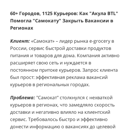
60+ Городов, 1125 Курьеров: Как "Акула BTL"
Эффективный Спреинг D&P Perfumum:
+
2
Помогла "Самокату" Закрыть Вакансии в
+1260 Новых Клиентов По 350 Рублей За
"
К
Регионах
Каждого.
Р
н
Клиент:
Клиент:
«Самокат» – лидер рынка e-grocery в
D&P Perfumum, известный бренд с
К
К
России, сервис быстрой доставки продуктов
широким ассортиментом мужских и женских
ф
м
питания и товаров для дома. Компания активно
ароматов, включая авторские композиции и
Р
д
расширяет свою сеть и нуждается в
версии популярных мировых брендов.
с
ц
постоянном притоке курьеров. Запрос клиента
Компания обратилась к агентству "Акула" с
з
п
был прост: эффективная реклама вакансий
четкой целью: увеличить продажи
о
у
курьеров в региональных городах.
парфюмерной продукции в розничных точках,
о
о
расположенных в крупных торговых центрах
э
и
Проблема:
"Самокат" столкнулся с нехваткой
Москвы. Клиент стремился повысить
п
курьеров в регионах, что замедляло скорость
П
узнаваемость бренда и привлечь новых
т
доставки и негативно влияло на клиентский
к
покупателей к своей парфюмерии.
сервис. Требовалось быстро и эффективно
к
П
донести информацию о вакансиях до целевой
Проблема:
Основной проблемой D&P
т
в