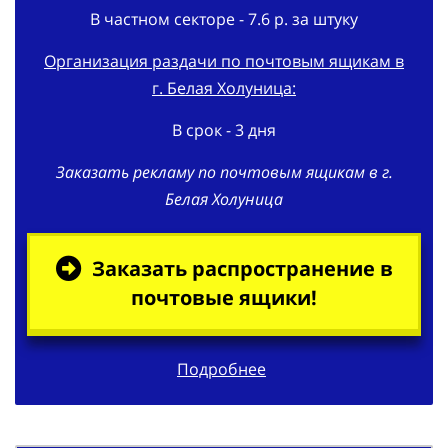
В частном секторе - 7.6 р. за штуку
Организация раздачи по почтовым ящикам в
г. Белая Холуница:
В срок - 3 дня
Заказать рекламу по почтовым ящикам в г.
Белая Холуница
Заказать распространение в
почтовые ящики!
Подробнее