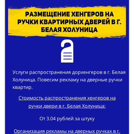
Размещение хенгеров на
ручки квартирных дверей в г.
Белая Холуница
Услуги распространения дорхенгеров в г. Белая
Холуница. Повесим рекламу на дверные ручки
квартир.
Стоимость распространения хенгеров на
ручки двери в г. Белая Холуница:
От 3.04 рублей за штуку
Организация рекламы на дверных ручках в г.