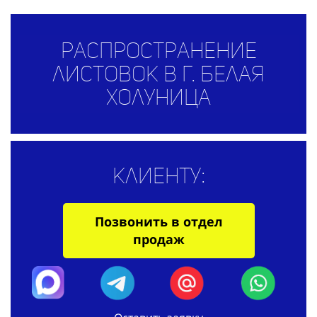
Распространение
листовок в г. Белая
Холуница
Клиенту:
Позвонить в отдел
продаж