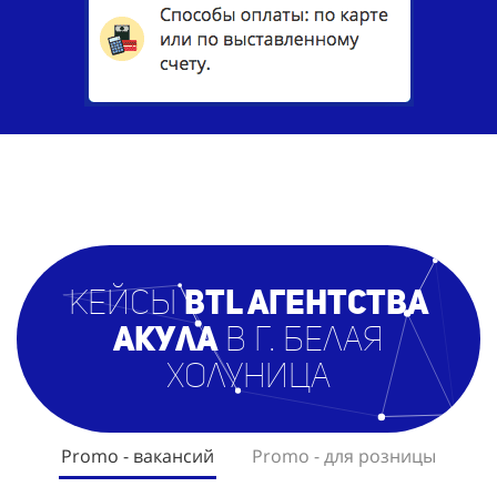
кейсы
BTL агентст
ва
Акула
в г. Белая
Холуница
Promo - вакансий
Promo - для розницы