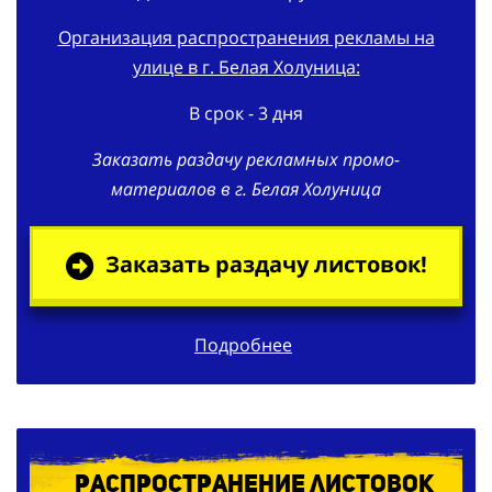
Организация распространения рекламы на
улице в г. Белая Холуница:
В срок - 3 дня
Заказать раздачу рекламных промо-
материалов в г. Белая Холуница
Заказать раздачу листовок!
Подробнее
Распространение листовок