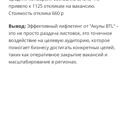
привело к 1125 откликам на вакансию.
Стоимость отклика 660 р
Ре
СМОТРЕТЬ ВИДЕО
пр
Вывод:
Эффективный лифлетинг от "Акулы BTL" –
ре
это не просто раздача листовок, это точечное
Хочу также!
от
воздействие на целевую аудиторию, которое
ко
Р
помогает бизнесу достигать конкретных целей,
Акция проводилась в 11 популярных ТЦ Москвы:
от
пр
таких как оперативное закрытие вакансий и
Columbus, Филион, Планерная, Город ш.
и 
масштабирование в регионах.
Энтузиастов, Европолис, МЕГА Белая Дача,
Вы
от
Охотный ряд, Город Рязанский просп., Бум, Мега
об
со
Химки, Гагаринский.
ли
но
пр
пр
Результаты:
За 4 месяца реализации проекта,
ре
ру
общий бюджет которого составил 436 300
пе
рублей, было достигнуто впечатляющее
аг
В
увеличение продаж. В среднем, каждый спреер
ре
не
обеспечивал 0,8 продаж в час. Общее
шт
ма
количество привлеченных клиентов составило