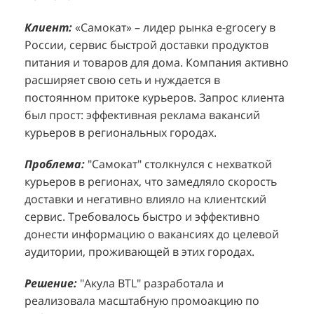
Клиент:
Клиент:
«Самокат» – лидер рынка e-grocery в
D&P Perfumum, известный бренд с
К
К
России, сервис быстрой доставки продуктов
широким ассортиментом мужских и женских
ф
м
питания и товаров для дома. Компания активно
ароматов, включая авторские композиции и
Р
д
расширяет свою сеть и нуждается в
версии популярных мировых брендов.
с
ц
постоянном притоке курьеров. Запрос клиента
Компания обратилась к агентству "Акула" с
з
п
был прост: эффективная реклама вакансий
четкой целью: увеличить продажи
о
у
курьеров в региональных городах.
парфюмерной продукции в розничных точках,
о
о
расположенных в крупных торговых центрах
э
и
Проблема:
"Самокат" столкнулся с нехваткой
Москвы. Клиент стремился повысить
п
курьеров в регионах, что замедляло скорость
П
узнаваемость бренда и привлечь новых
т
доставки и негативно влияло на клиентский
к
покупателей к своей парфюмерии.
сервис. Требовалось быстро и эффективно
к
П
донести информацию о вакансиях до целевой
Проблема:
Основной проблемой D&P
т
в
аудитории, проживающей в этих городах.
Perfumum был недостаточный трафик
о
п
потенциальных клиентов к островкам бренда в
с
с
Решение:
"Акула BTL" разработала и
торговых центрах. Низкая посещаемость
о
п
реализовала масштабную промоакцию по
приводила к стагнации продаж и не позволяла
р
т