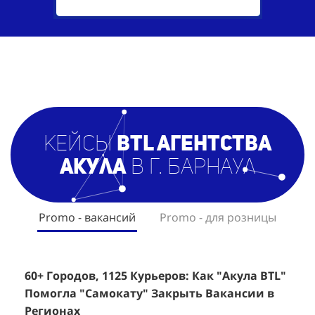
кейсы
BTL агентст
ва
Акула
в г. Барнаул
Promo - вакансий
Promo - для розницы
60+ Городов, 1125 Курьеров: Как "Акула BTL"
Эффективный Спреинг D&P Perfumum:
+
2
Помогла "Самокату" Закрыть Вакансии в
+1260 Новых Клиентов По 350 Рублей За
"
К
Регионах
Каждого.
Р
н