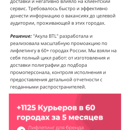
доставки и негативно влияло на клиентский
к
покупателей к своей парфюмерии.
сервис. Требовалось быстро и эффективно
к
П
донести информацию о вакансиях до целевой
Проблема:
Основной проблемой D&P
т
в
аудитории, проживающей в этих городах.
Perfumum был недостаточный трафик
о
п
потенциальных клиентов к островкам бренда в
с
с
Решение:
"Акула BTL" разработала и
торговых центрах. Низкая посещаемость
о
п
реализовала масштабную промоакцию по
приводила к стагнации продаж и не позволяла
р
т
лифлетингу в 60+ городах России. Мы взяли на
в полной мере реализовать потенциал
ц
себя полный цикл работ: от изготовления и
Р
представленного ассортимента. Отсутствие
з
доставки полиграфии до подбора
м
активного привлечения внимания к продукции
в
промоперсонала, контроля исполнения и
к
создавало барьер для импульсных покупок и
предоставления детальной отчетности с
"
Р
снижало общую эффективность розничных
геоданными распространителей.
в
л
точек.
Н
р
Решение:
Агентство "Акула" предложило
С
т
организацию масштабной промоакции в
Е
м
формате спреинга. Презентабельные промо-
в
о
модели, одетые в строгом дресс-коде (белый
о
в