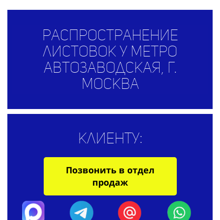
Распространение
листовок у метро
Автозаводская, г.
Москва
Клиенту:
Позвонить в отдел
продаж