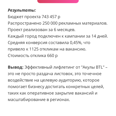
Результаты:
Бюджет проекта 743 457 р
Распространено 250 000 рекламных материалов.
Проект реализован за 6 месяцев.
Каждый город подключен к кампании за 14 дней.
Средняя конверсия составила 0,45%, что
привело к 1125 откликам на вакансию.
Стоимость отклика 660 р
Ре
СМОТРЕТЬ ВИДЕО
пр
Вывод:
Эффективный лифлетинг от "Акулы BTL" –
ре
это не просто раздача листовок, это точечное
Хочу также!
от
воздействие на целевую аудиторию, которое
ко
Р
помогает бизнесу достигать конкретных целей,
Акция проводилась в 11 популярных ТЦ Москвы:
от
пр
таких как оперативное закрытие вакансий и
Columbus, Филион, Планерная, Город ш.
и 
масштабирование в регионах.
Энтузиастов, Европолис, МЕГА Белая Дача,
Вы
от
Охотный ряд, Город Рязанский просп., Бум, Мега
об
со
Химки, Гагаринский.
ли