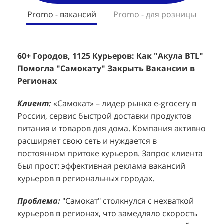
Promo - вакансий
Promo - для розницы
60+ Городов, 1125 Курьеров: Как "Акула BTL"
Эффективный Спреинг D&P Perfumum:
+
2
Помогла "Самокату" Закрыть Вакансии в
+1260 Новых Клиентов По 350 Рублей За
"
К
Регионах
Каждого.
Р
н
Клиент:
Клиент:
«Самокат» – лидер рынка e-grocery в
D&P Perfumum, известный бренд с
К
К
России, сервис быстрой доставки продуктов
широким ассортиментом мужских и женских
ф
м
питания и товаров для дома. Компания активно
ароматов, включая авторские композиции и
Р
д
расширяет свою сеть и нуждается в
версии популярных мировых брендов.
с
ц
постоянном притоке курьеров. Запрос клиента
Компания обратилась к агентству "Акула" с
з
п
был прост: эффективная реклама вакансий
четкой целью: увеличить продажи
о
у
курьеров в региональных городах.
парфюмерной продукции в розничных точках,
о
о
расположенных в крупных торговых центрах
э
и
Проблема:
"Самокат" столкнулся с нехваткой
Москвы. Клиент стремился повысить
п
курьеров в регионах, что замедляло скорость
П
узнаваемость бренда и привлечь новых
т