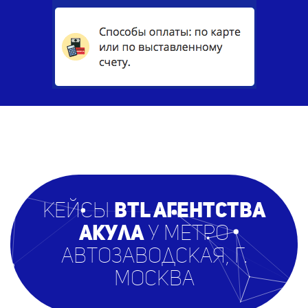
кейсы
BTL агентст
ва
Акула
у метро
Автозаводская, г.
Москва