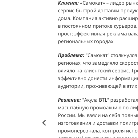
Клиент:
Клиент:
«Самокат» – лидер рынка
D&P Perfumum, известн
сервис быстрой доставки продук
ассортиментом мужских и женск
дома. Компания активно расширя
авторские композиции и верси
в постоянном притоке курьеров.
брендов. Компания обратилась к 
прост: эффективная реклама вак
четкой целью: увеличить прод
региональных городах.
продукции в розничных точках,
торговых центрах Москвы. Клиен
Проблема:
"Самокат" столкнулся
узнаваемость бренда и привлечь
регионах, что замедляло скорост
своей парфюмерии.
влияло на клиентский сервис. Т
эффективно донести информацию
Проблема:
Основной проблемо
аудитории, проживающей в этих 
недостаточный трафик потенциа
островкам бренда в торговых це
Решение:
"Акула BTL" разработа
посещаемость приводила к стаг
масштабную промоакцию по лифл
позволяла в полной мере реали
России. Мы взяли на себя полный
представленного ассортимента. 
изготовления и доставки полиг
привлечения внимания к продук
промоперсонала, контроля испо
импульсных покупок и снижало 