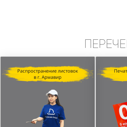
Вывод:
Промоакция в формате сп
высокую эффективность в привле
персонала и стратегически выбр
Перече
Распространение листовок
Печат
в г. Армавир