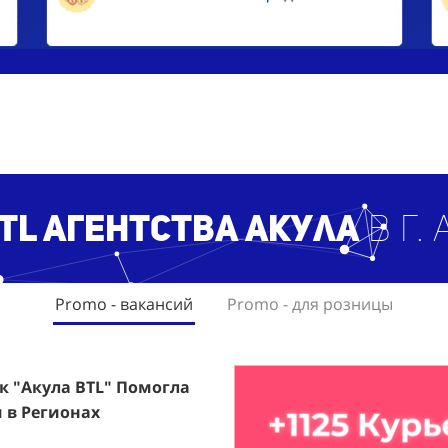
TL агентст
ва Акула
в г.
Promo - вакансий
Promo - для розницы
ак "Акула BTL" Помогла
rfumum: +1260 Новых
 в Регионах
ждого.