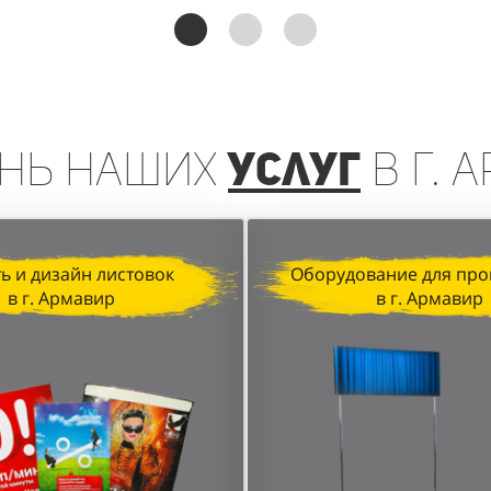
реинга, организованная агентством "Акула" для D&P P
чении клиентов и увеличении продаж. Грамотная орган
анные локации в торговых центрах позволили достичь в
нь
наших
услуг
в г. 
ь и дизайн листовок
Оборудование для про
в г. Армавир
в г. Армавир