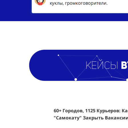
кейсы
B
60+ Городов, 1125 Курьеров: К
Эффективный Спреинг D&P Pe
"Самокату" Закрыть Вакансии
Клиентов По 350 Рублей За Ка