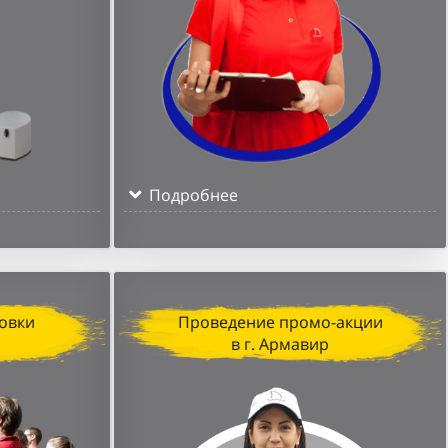
Подробнее
овки
Проведение промо-акции
в г. Армавир