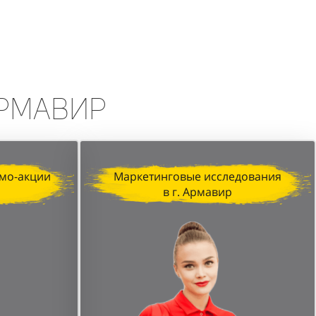
erfumum, продемонстрировала
изация, профессионализм промо-
печатляющих результатов.
Армавир
мо-акции
Маркетинговые исследования
в г. Армавир