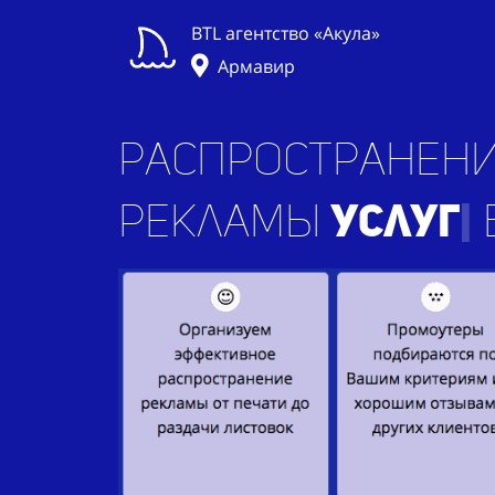
BTL агентство «Акула»
Армавир
Распространени
рекламы
у
|
в г. 