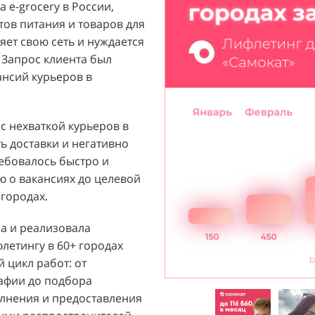
 e-grocery в России,
ый бренд с широким
тов питания и товаров для
их ароматов, включая
ет свою сеть и нуждается
и популярных мировых
 Запрос клиента был
агентству "Акула" с
ансий курьеров в
ажи парфюмерной
 расположенных в крупных
т стремился повысить
 с нехваткой курьеров в
 новых покупателей к
ь доставки и негативно
ребовалось быстро и
 о вакансиях до целевой
й D&P Perfumum был
городах.
льных клиентов к
нтрах. Низкая
ла и реализовала
нации продаж и не
етингу в 60+ городах
зовать потенциал
 цикл работ: от
Отсутствие активного
рафии до подбора
ции создавало барьер для
лнения и предоставления
общую эффективность