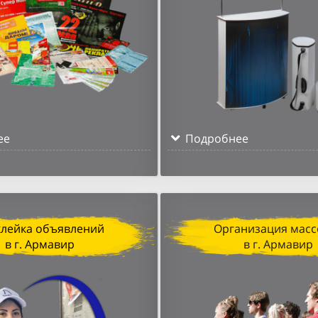
ее
Подробнее
клейка объявлений
Организация масс
в г. Армавир
в г. Армавир