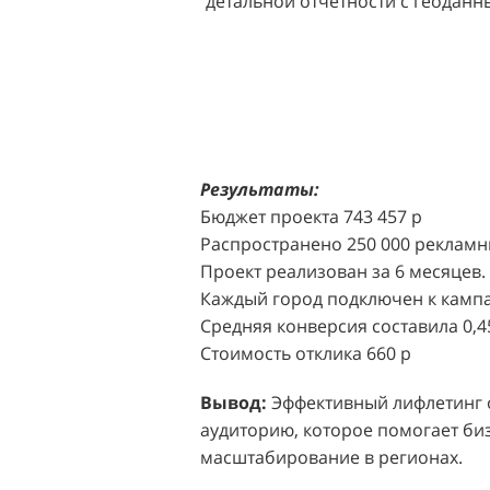
детальной отчетности с геодан
розничных точек.
Решение:
Агентство "Акула" пр
масштабной промоакции в форм
Презентабельные промо-модели,
коде (белый верх, черный низ), 
блоттеров, ароматизированных
Результаты:
Perfumum, и активно привлекал
Бюджет проекта 743 457 р
торговых центров.
Распространено 250 000 рекламн
Проект реализован за 6 месяцев.
Акция проводилась в 11 популярн
Каждый город подключен к кампа
Белая Дача, Охотный ряд, Город Р
Средняя конверсия составила 0,4
Стоимость отклика 660 р
Результаты:
За 4 месяца реализ
впечатляющее увеличение продаж
Вывод:
Эффективный лифлетинг от
привлеченных клиентов составил
аудиторию, которое помогает биз
одного клиента составила всего 
масштабирование в регионах.
промоакций.