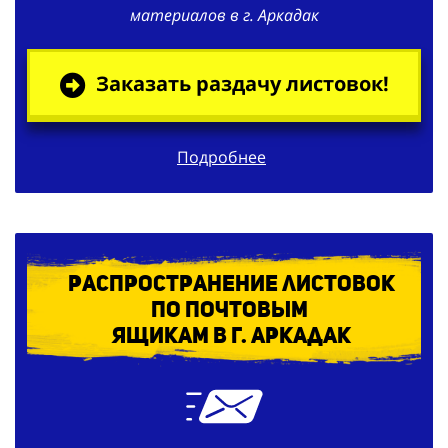
материалов в г. Аркадак
Заказать раздачу листовок!
Подробнее
Распространение листовок
по
почтовым
ящикам в г. Аркадак