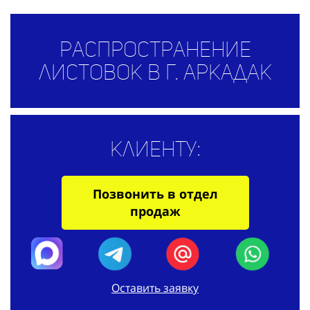
Распространение
листовок в г. Аркадак
Клиенту:
Позвонить в отдел
продаж
Оставить заявку