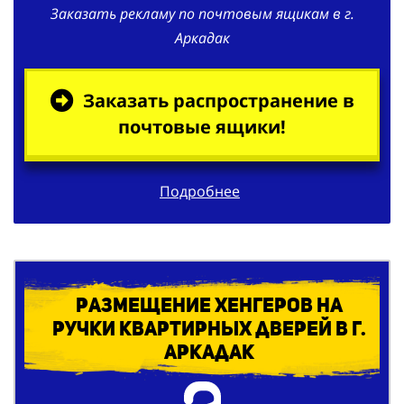
Заказать рекламу по почтовым ящикам в г.
Аркадак
Заказать распространение в
почтовые ящики!
Подробнее
Размещение хенгеров на
ручки квартирных дверей в г.
Аркадак