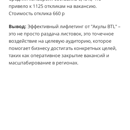
привело к 1125 откликам на вакансию.
Стоимость отклика 660 р
Ре
СМОТРЕТЬ ВИДЕО
пр
Вывод:
Эффективный лифлетинг от "Акулы BTL" –
ре
это не просто раздача листовок, это точечное
Хочу также!
от
воздействие на целевую аудиторию, которое
ко
Р
помогает бизнесу достигать конкретных целей,
Акция проводилась в 11 популярных ТЦ Москвы:
от
пр
таких как оперативное закрытие вакансий и
Columbus, Филион, Планерная, Город ш.
и 
масштабирование в регионах.
Энтузиастов, Европолис, МЕГА Белая Дача,
Вы
от
Охотный ряд, Город Рязанский просп., Бум, Мега
об
со
Химки, Гагаринский.
ли
но
пр
пр
Результаты:
За 4 месяца реализации проекта,
ре
ру
общий бюджет которого составил 436 300
пе
рублей, было достигнуто впечатляющее
аг
В
увеличение продаж. В среднем, каждый спреер
ре
не
обеспечивал 0,8 продаж в час. Общее
шт
ма
количество привлеченных клиентов составило