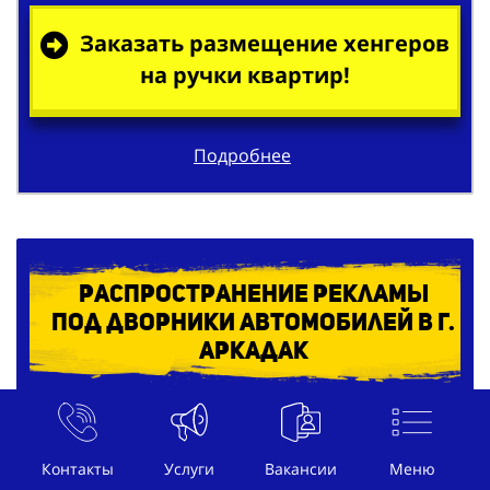
Заказать размещение хенгеров
на ручки квартир!
Подробнее
Распространение рекламы
под дворники автомобилей в г.
Аркадак
Контакты
Услуги
Вакансии
Меню