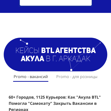
кейсы
BTL агентст
ва
Акула
в г. Аркадак
Promo - вакансий
Promo - для розницы
60+ Городов, 1125 Курьеров: Как "Акула BTL"
Эффективный Спреинг D&P Perfumum:
+
2
Помогла "Самокату" Закрыть Вакансии в
+1260 Новых Клиентов По 350 Рублей За
"
К
Регионах
Каждого.
Р
н