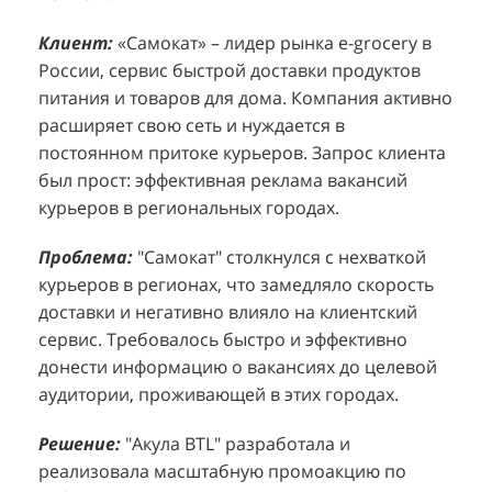
Клиент:
Клиент:
«Самокат» – лидер рынка e-grocery в
D&P Perfumum, известный бренд с
К
К
России, сервис быстрой доставки продуктов
широким ассортиментом мужских и женских
ф
м
питания и товаров для дома. Компания активно
ароматов, включая авторские композиции и
Р
д
расширяет свою сеть и нуждается в
версии популярных мировых брендов.
с
ц
постоянном притоке курьеров. Запрос клиента
Компания обратилась к агентству "Акула" с
з
п
был прост: эффективная реклама вакансий
четкой целью: увеличить продажи
о
у
курьеров в региональных городах.
парфюмерной продукции в розничных точках,
о
о
расположенных в крупных торговых центрах
э
и
Проблема:
"Самокат" столкнулся с нехваткой
Москвы. Клиент стремился повысить
п
курьеров в регионах, что замедляло скорость
П
узнаваемость бренда и привлечь новых
т
доставки и негативно влияло на клиентский
к
покупателей к своей парфюмерии.
сервис. Требовалось быстро и эффективно
к
П
донести информацию о вакансиях до целевой
Проблема:
Основной проблемой D&P
т
в
аудитории, проживающей в этих городах.
Perfumum был недостаточный трафик
о
п
потенциальных клиентов к островкам бренда в
с
с
Решение:
"Акула BTL" разработала и
торговых центрах. Низкая посещаемость
о
п
реализовала масштабную промоакцию по
приводила к стагнации продаж и не позволяла
р
т