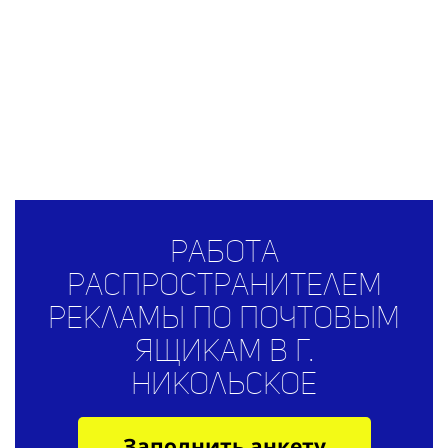
Работа
распространителем
рекламы по почтовым
ящикам в г.
Никольское
Заполнить анкету