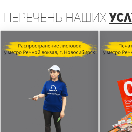
Перечень
наших
усл
Распространение листовок
Печат
у метро Речной вокзал, г. Новосибирск
у метро Реч