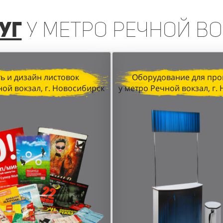
уг
у метро Речной во
ь и дизайн листовок
Оборудование для про
ной вокзал, г. Новосибирск
у метро Речной вокзал, г.