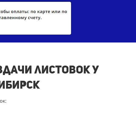
здачи листовок у
сибирск
ок: