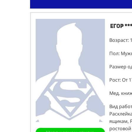
Егор **
Возраст: 
Пол: Муж
Размер од
Рост: От 1
Мед. книж
Вид работ
Расклейк
ящикам, Р
ростовой 