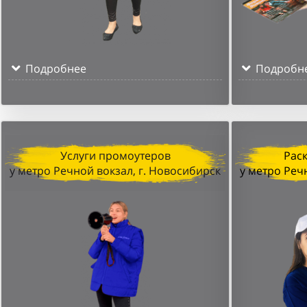
Подробнее
Подробн
Услуги промоутеров
Рас
у метро Речной вокзал, г. Новосибирск
у метро Реч