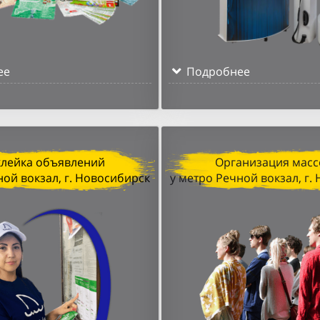
ее
Подробнее
клейка объявлений
Организация масс
ной вокзал, г. Новосибирск
у метро Речной вокзал, г.